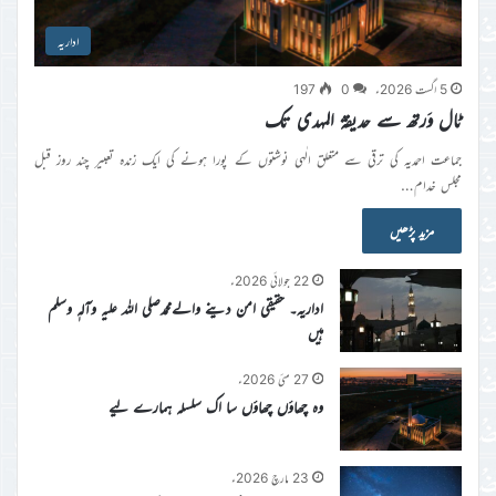
اداریہ
5 اگست 2026ء
0
197
ٹال وَرتھ سے حدیقۃ المہدی تک
جماعت احمدیہ کی ترقی سے متعلق الٰہی نوشتوں کے پورا ہونے کی ایک زندہ تعبیر چند روز قبل
مجلس خدام…
مزید پڑھیں
22 جولائی 2026ء
اداریہ۔ حقیقی امن دینے والےمحمدصلی اللہ علیہ وآلہٖ وسلم
ہیں
27 مئی 2026ء
وہ چھاؤں چھاؤں سا اک سلسلہ ہمارے لیے
23 مارچ 2026ء