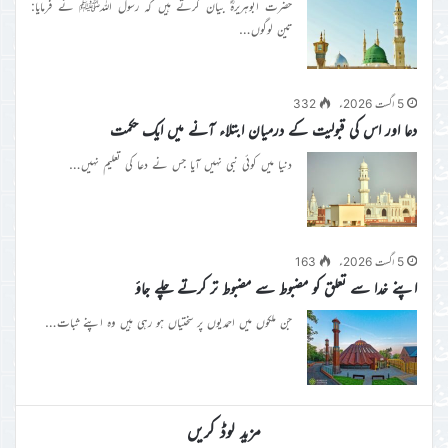
حضرت ابوہریرہؓ بیان کرتے ہیں کہ رسول اللہﷺ نے فرمایا:
تین لوگوں…
5 اگست 2026ء
332
دعا اور اس کی قبولیت کے درمیان ابتلاء آنے میں ایک حکمت
دنیا میں کوئی نبی نہیں آیا جس نے دعا کی تعلیم نہیں…
5 اگست 2026ء
163
اپنے خدا سے تعلق کو مضبوط سے مضبوط تر کرتے چلے جاؤ
جن ملکوں میں احمدیوں پر سختیاں ہو رہی ہیں وہ اپنے ثبات…
مزید لوڈ کریں