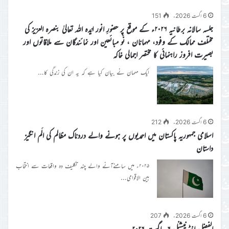
6 اگست 2026ء
151
جلسہ سالانہ برطانیہ ۲۰۲۶ء کے موقع پر حضورِ انور ایّدہ الله تعالیٰ بنصرہ العزیز کی
مختلف ممالک کے وفود، مہمانان ، نَو مبائعین اور نمائندگان سے ملاقاتوں اور
بصیرت افروز راہنمائی کا مختصر اجمالی خاکہ
ایک مہمان نے بیان کیا ہے کہ یہ ان کی زندگی کا…
6 اگست 2026ء
212
اسلامی جمہوریہ پاکستان میں احمدیوں پر ہونے والے دردناک مظالم کی الَم انگیز
داستان
۲۰۲۵ء میں سامنےآنے والے چند تکلیف دہ واقعات سے انتخاب
بین الاقوامی…
6 اگست 2026ء
207
الفضل انٹرنیشنل ۶؍اگست ۲۰۲۶ء