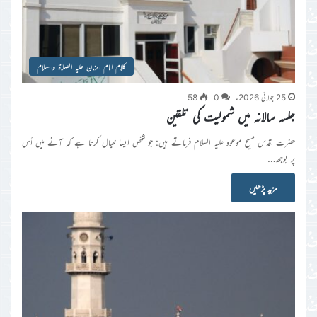
کلام امام الزمان علیہ الصلاۃ والسلام
25 جولائی 2026ء
0
58
جلسہ سالانہ میں شمولیت کی تلقین
حضرت اقدس مسیح موعود علیہ السلام فرماتے ہیں: جو شخص ایسا خیال کرتا ہے کہ آنے میں اُس
پر بوجھ…
مزید پڑھیں