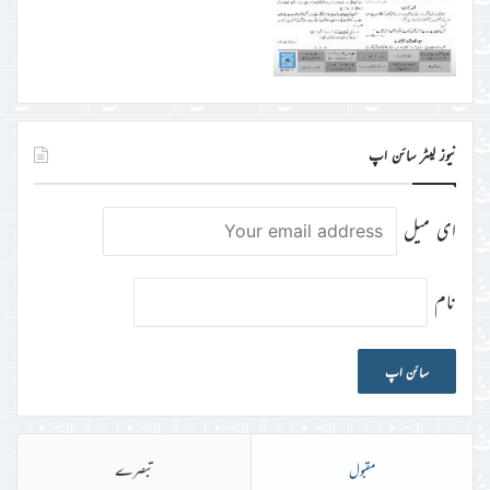
نیوز لیٹر سائن اپ
ای میل
نام
مقبول
تبصرے