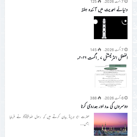
7 اگست 2026ء
125
دنیائے احمدیت میں آئندہ ہفتہ
7 اگست 2026ء
145
الفضل انٹرنیشنل ۷؍اگست ۲۰۲۶ء
6 اگست 2026ء
388
دوسروں کی مدد اور ہمدردی کرنا
حضرت ابو ہریرہؓ بیان کرتے ہیں کہ رسول اللہﷺ نے فرمایا
:جس…