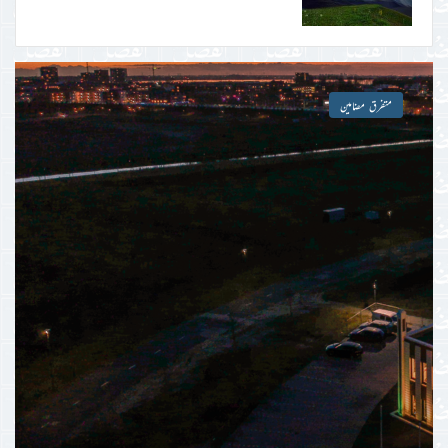
اداریہ
متفرق مضامین