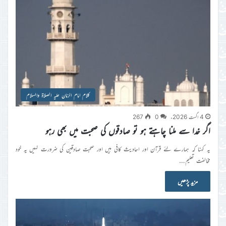
کلام امام الزمان علیہ الصلاۃ والسلام
4 اگست 2026ء
0
267
اگر خدا سے ملنا چاہتے ہو تو صادقوں کی صحبت میں بھی رہو
یہ کہنا کہ ہمارے لئے قرآن اور احادیث کافی ہیں اور صحبت صادقین کی ضرورت نہیں یه خود
مخالفت تعلیم…
مزید پڑھیں