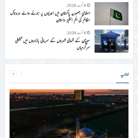
6 اگست 2026ء
اسلامی جمہوریہ پاکستان میں احمدیوں پر ہونے والے دردناک
مظالم کی الَم انگیز داستان
6 اگست 2026ء
سویڈن کے شمالی شہروں کے سرمائی بازاروں میں تبلیغی
سرگرمیاں
page
page
اداریہ
Next
Previous