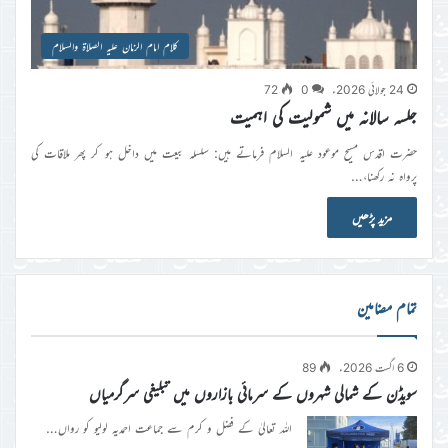
کلام امام الزمان علیہ الصلاۃ والسلام
24 جولائی 2026ء
0
72
جلسہ سالانہ میں شمولیت کی اہمیت
حضرت اقدس مسیح موعود علیہ السلام فرماتے ہیں: سلسلہ بیعت میں داخل ہو کر پھر ملاقات کی
پرواہ نہ رکھنا،…
مزید پڑھیں
تمام مضامین
6 اگست 2026ء
89
سویڈن کے شمالی شہروں کے سرمائی بازاروں میں تبلیغی سرگرمیاں
اللہ تعالیٰ کے فضل و کرم سے جماعت احمدیہ لولیو کو رواں…