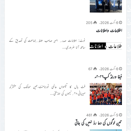
6 اگست 2026ء
205
اطلاعات واعلانات
نوٹ: اعلانات صدر؍ امیر صاحب حلقہ؍جماعت کی تصدیق کے
ساتھ آنا ضروری…
6 اگست 2026ء
67
فیفا ورلڈ کپ۲۰۲۶ء
فٹ بال کا تئیسواں عالمی ٹورنامنٹ،تین ممالک کی مشترکہ
میزبانی،۴۸؍ٹیموں کی تاریخی…
5 اگست 2026ء
461
تین لوگوں کی دعا ردّ نہیں کی جاتی