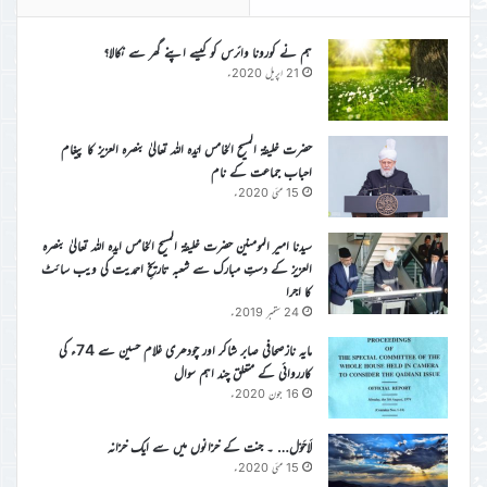
ہم نے کورونا وائرس کو کیسے اپنے گھر سے نکالا؟
21 اپریل 2020ء
حضرت خلیفۃ المسیح الخامس ایّدہ اللہ تعالیٰ بنصرہ العزیز کا پیغام
احباب جماعت کے نام
15 مئی 2020ء
سیدنا امیر المومنین حضرت خلیفۃ المسیح الخامس ایدہ اللہ تعالیٰ بنصرہ
العزیز کے دستِ مبارک سے شعبہ تاریخِ احمدیت کی ویب سائٹ
کا اجرا
24 ستمبر 2019ء
مایہ نازصحافی صابر شاکر اور چودھری غلام حسین سے 74ء کی
کارروائی کے متعلق چند اہم سوال
16 جون 2020ء
لَاحَوْل… ۔ جنت کے خزانوں میں سے ایک خزانہ
15 مئی 2020ء