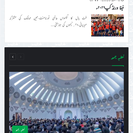
فیفا ورلڈ کپ۲۰۲۶ء
فٹ بال کا تئیسواں عالمی ٹورنامنٹ،تین ممالک کی مشترکہ
میزبانی،۴۸؍ٹیموں کی تاریخی…
page
page
خطبہ جمعہ
Next
Previous
خطبہ جمعہ