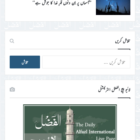
’’آسماں پر اِن دنوں قہرِ خدا کا جوش ہے‘‘
تلاش کریں
تلاش
کریں
برائے:
لائیو پیج الفضل انٹرنیشنل