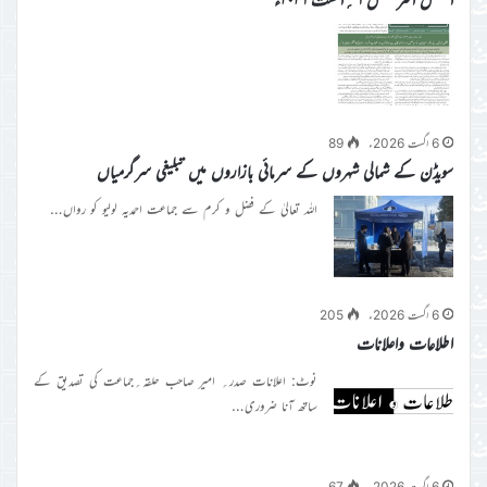
6 اگست 2026ء
89
سویڈن کے شمالی شہروں کے سرمائی بازاروں میں تبلیغی سرگرمیاں
اللہ تعالیٰ کے فضل و کرم سے جماعت احمدیہ لولیو کو رواں…
6 اگست 2026ء
205
اطلاعات واعلانات
نوٹ: اعلانات صدر؍ امیر صاحب حلقہ؍جماعت کی تصدیق کے
ساتھ آنا ضروری…
6 اگست 2026ء
67