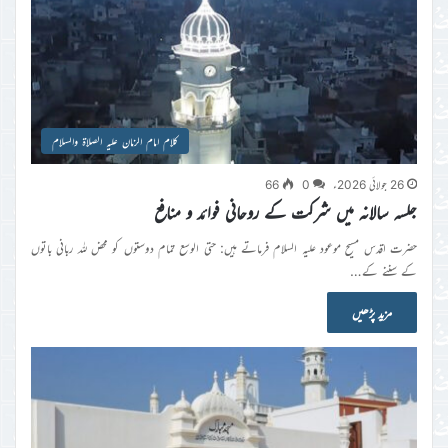
کلام امام الزمان علیہ الصلاۃ والسلام
26 جولائی 2026ء
0
66
جلسہ سالانہ میں شرکت کے روحانی فوائد و منافع
حضرت اقدس مسیح موعود علیہ السلام فرماتے ہیں: حتی الوسع تمام دوستوں کو محض للہ ربانی باتوں
کے سننے کے…
مزید پڑھیں