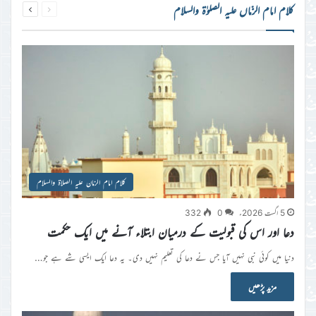
کلام امام الزّماں علیہ الصلوٰۃ والسلام
Next
Previous
کلام امام الزمان علیہ الصلاۃ والسلام
5 اگست 2026ء
0
332
دعا اور اس کی قبولیت کے درمیان ابتلاء آنے میں ایک حکمت
دنیا میں کوئی نبی نہیں آیا جس نے دعا کی تعلیم نہیں دی۔ یہ دعا ایک ایسی شے ہے جو…
مزید پڑھیں