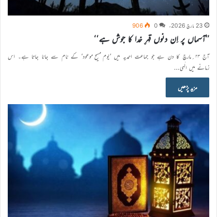
23 مارچ 2026ء
0
906
’’آسماں پر اِن دنوں قہرِ خدا کا جوش ہے‘‘
آج ۲۳؍مارچ کا دن ہے جو جماعت احمدیہ میں ’یوم مسیح موعود‘ کے نام سے جانا جاتا ہے۔ اس
زمانے میں الٰہی…
مزید پڑھیں