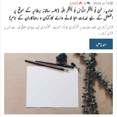
6 اگست 2024ء
0
2,005
اداریہ: مَنْ لَّا يَشْكُرِ النَّاسَ لَا يَشْكُرِ اللّٰهَ (جلسہ سالانہ برطانیہ کے موقع پر
الفضل کے لیے خدمات بجا لانے والے کارکنان و رضاکاران کے نام)
قرآن کریم میں متعدد مقامات پر شکرگزاری کا ذکر آتاہے۔ شکرگزاری ایک بنیادی اخلاقی قدر ہے جس پر
قرآن کریم،…
مزید پڑھیں