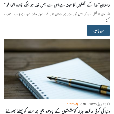
رمضان’’خدا کے فضلوں کا مہینہ ہےاس سے جس قدر ہو سکے فائدہ اٹھا لو‘‘
اللہ تعالیٰ کا فضل ہے کہ ہمیں ایک مرتبہ پھر رمضان کا بابرکت مہینہ دیکھنا نصیب ہورہا ہے۔ حضرت
مصلح…
مزید پڑھیں
23 جولائی 2025ء
0
1,775
دنیا کی کوئی طاقت ہزار کوششوں کے باوجود بھی جماعت کو پھلنے پھولنے