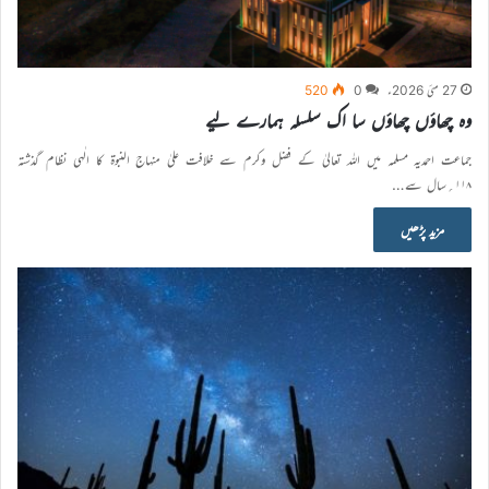
27 مئی 2026ء
0
520
وہ چھاؤں چھاؤں سا اک سلسلہ ہمارے لیے
جماعت احمدیہ مسلمہ میں اللہ تعالیٰ کے فضل وکرم سے خلافت علیٰ منہاج النبوۃ کا الٰہی نظام گذشتہ
۱۱۸؍سال سے…
مزید پڑھیں