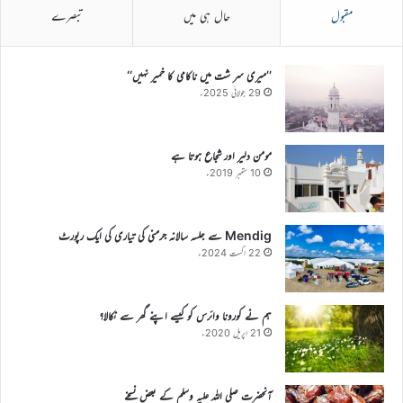
مقبول
حال ہی میں
تبصرے
’’میری سر شت میں ناکامی کا خمیر نہیں‘‘
29 جولائی 2025ء
مومن دلیر اور شجاع ہوتا ہے
10 ستمبر 2019ء
Mendig سے جلسہ سالانہ جرمنی کی تیاری کی ایک رپورٹ
22 اگست 2024ء
ہم نے کورونا وائرس کو کیسے اپنے گھر سے نکالا؟
21 اپریل 2020ء
آنحضرت صلی اللہ علیہ وسلم کے بعض نسخے