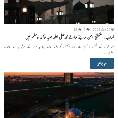
22 جولائی 2026ء
0
186
اداریہ۔ حقیقی امن دینے والےمحمدصلی اللہ علیہ وآلہٖ وسلم ہیں
اللہ تعالیٰ کے فضل و کرم سے ادارہ الفضل کو جلسہ سالانہ برطانیہ ۲۶ء کے موقع پر اپنا سالنامہ
بعنوان…
مزید پڑھیں