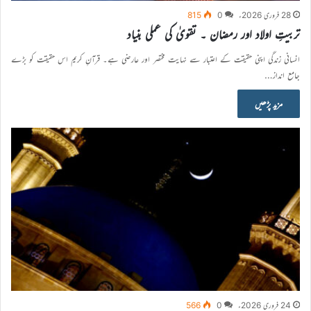
28 فروری 2026ء
0
815
تربیتِ اولاد اور رمضان ۔ تقویٰ کی عملی بنیاد
انسانی زندگی اپنی حقیقت کے اعتبار سے نہایت مختصر اور عارضی ہے۔ قرآنِ کریم اس حقیقت کو بڑے
جامع انداز…
مزید پڑھیں
24 فروری 2026ء
0
566