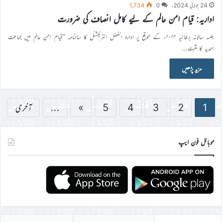
24 جولائی 2024ء
0
1,734
اداریہ: قیام امن عالم کے لیے کامل انصاف کی ضرورت
جلسہ سالانہ برطانیہ ۲۰۲۴ء کے موقع پر ادارہ الفضل انٹرنیشنل کا سالنامہ ’’قیامِ امنِ عالم میں جماعت
احمدیہ کا مثبت…
مزید پڑھیں
1
2
3
4
5
»
...
آخری
موبائل فون ایپ