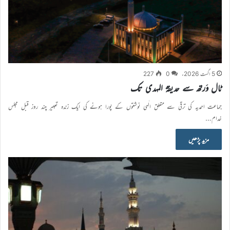
5 اگست 2026ء
0
227
ٹال وَرتھ سے حدیقۃ المہدی تک
جماعت احمدیہ کی ترقی سے متعلق الٰہی نوشتوں کے پورا ہونے کی ایک زندہ تعبیر چند روز قبل مجلس
خدام…
مزید پڑھیں