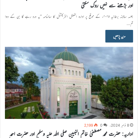
اور بڑھنے سے نہیں روک سکتی
جلسہ سالانہ برطانیہ ۲۰۲۵ء کے موقع پر ادارہ الفضل انٹرنیشنل کا سالنامہ ’’یہ درد رہے گا بن کے دوا
تم…
مزید پڑھیں
8 نومبر 2024ء
0
2,199
اداریہ: حضرت محمد مصطفیٰ خاتم النبیین صلی اللہ علیہ وسلم اور حضرت احمد