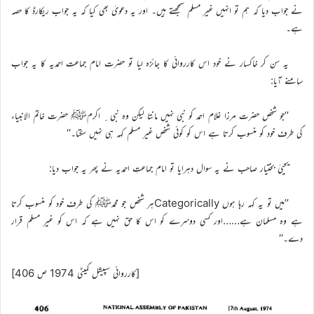
نے جواب دیا کہ ہم تو انہیں غیر مسلم سمجھتے ہیں۔ اور یہ دعویٰ بھی کیا کہ یہ جواب ریکارڈ کا حصہ
ہے۔
یہ سن کر خاکسار نے خود اس کارروائی کا جائزہ لیا تو حضرت امام جماعت احمدیہ کا یہ جواب
سامنے آیا:
’’جو شخص حضرت مرزا غلام احمد کو نبی نہیں مانتا لیکن وہ نبی ِ اکرمﷺ حضرت خاتم الانبیاء
کی طرف خود کو منسوب کرتا ہے اس کو کوئی شخص غیر مسلم کہہ ہی نہیں سکتا۔‘‘
یحییٰ بختیار صاحب نے یہ سوال دہرایا تو امام جماعتِ احمدیہ نے پھر یہ جواب دیا:
’’میں تو یہ کہہ رہا ہوں Categoricallyہر شخص جو محمدﷺ کی طرف خود کو منسوب کرتا
ہے وہ مسلمان ہے……اور کسی دوسرے کو اس کا حق نہیں ہے کہ اس کو غیر مسلم قرار
دے۔‘‘
[کارروائی سپیشل کمیٹی 1974 ص 406]