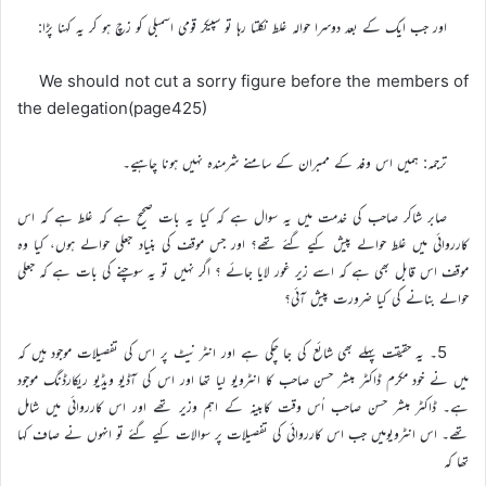
اور جب ایک کے بعد دوسرا حوالہ غلط نکلتا رہا تو سپیکر قومی اسمبلی کو زچ ہو کر یہ کہنا پڑا:
We should not cut a sorry figure before the members of
the delegation(page425)
ترجمہ: ہمیں اس وفد کے ممبران کے سامنے شرمندہ نہیں ہونا چاہیے۔
صابر شاکر صاحب کی خدمت میں یہ سوال ہے کہ کیا یہ بات صحیح ہے کہ غلط ہے کہ اس
کارروائی میں غلط حوالے پیش کیے گئے تھے؟ اور جس موقف کی بنیاد جعلی حوالے ہوں، کیا وہ
موقف اس قابل بھی ہے کہ اسے زیر غور لایا جائے ؟ اگر نہیں تو یہ سوچنے کی بات ہے کہ جعلی
حوالے بنانے کی کیا ضرورت پیش آئی؟
5۔ یہ حقیقت پہلے بھی شائع کی جا چکی ہے اور انٹر نیٹ پر اس کی تفصیلات موجود ہیں کہ
میں نے خود مکرم ڈاکٹر مبشر حسن صاحب کا انٹرویو لیا تھا اور اس کی آڈیو ویڈیو ریکارڈنگ موجود
ہے۔ ڈاکٹر مبشر حسن صاحب اُس وقت کابینہ کے اہم وزیر تھے اور اس کارروائی میں شامل
تھے۔ اس انٹرویومیں جب اس کارروائی کی تفصیلات پر سوالات کیے گئے تو انہوں نے صاف کہا
تھا کہ