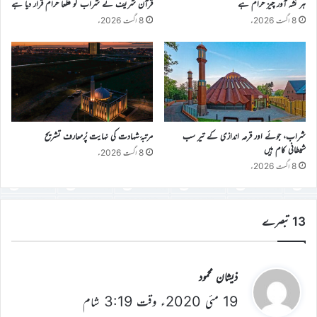
ہر نشہ آور چیز حرام ہے
قرآن شریف نے شراب کو قطعاً حرام قرار دیا ہے
8 اگست 2026ء
8 اگست 2026ء
شراب، جوئے اور قرعہ اندازی کے تیر سب
مرتبۂ شہادت کی نہایت پُرمعارف تشریح
شیطانی کام ہیں
8 اگست 2026ء
8 اگست 2026ء
13 تبصرے
ن
ذیشان محمود
19 مئی 2020ء وقت 3:19 شام
ے