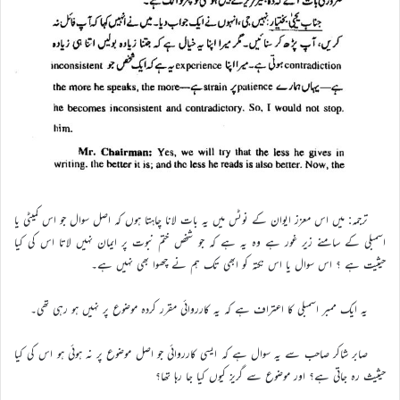
ترجمہ: میں اس معزز ایوان کے نوٹس میں یہ بات لانا چاہتا ہوں کہ اصل سوال جو اس کمیٹی یا
اسمبلی کے سامنے زیر غور ہے وہ یہ ہے کہ جو شخص ختم نبوت پر ایمان نہیں لاتا اس کی کیا
حیثیت ہے ؟ اس سوال یا اس نکتہ کو ابھی تک ہم نے چھوا بھی نہیں ہے۔
یہ ایک ممبر اسمبلی کا اعتراف ہے کہ یہ کارروائی مقرر کردہ موضوع پر نہیں ہو رہی تھی۔
صابر شاکر صاحب سے یہ سوال ہے کہ ایسی کارروائی جو اصل موضوع پر نہ ہوئی ہو اس کی کیا
حیثیث رہ جاتی ہے؟ اور موضوع سے گریز کیوں کیا جا رہا تھا؟