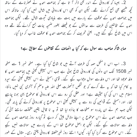
2۔ جیسا کہ کارروائی کے اندر بھی ذکر آ تا ہے کہ جماعت احمدیہ نے محضرنامے کے ساتھ
کچھ ضمیمے بھی جمع کرائے تھے۔ لیکن ان کو بھی اس کارروائی میں شامل نہیں کیا گیا۔ حالانکہ اس
میں جماعت احمدیہ کے موقف کے بارے میں بہت سے بنیادی ثبوت شامل تھے۔ لیکن جماعت
احمدیہ کے مخالفین کی طرف سے عدالتوں کے جو فیصلے بطور ضمیمہ جات جمع کرائےگئے تھے وہ
اس میں شائع کیے گئے ہیں۔ یعنی تحریف کر کے جماعت احمدیہ کا موقف غائب کر دیا گیا۔
صابر شاکر صاحب سے سوال ہے کہ کیا یہ انصاف کے تقاضوں کے مطابق ہے؟
3۔ اب اس نا مکمل حصہ کی طرف آتے ہیں جو شائع کیا گیا ہے۔ صفحہ نمبر 1 سے صفحہ
نمبر 1508 تک ان دنوں کی کارروائی شائع ہوئی ہے جب اس سپیشل کمیٹی میں جماعت احمدیہ کا
وفد موجود تھا اور اس وفدسے سوال وجواب کیے گئے۔ قومی اسمبلی نے اس سپیشل کمیٹی کے سپرد
یہ کام کیا تھا کہ یہ طے کرے کہ جو شخص آنحضرت صلی اللہ علیہ وسلم کو آخری نبی نہیں مانتا،
اسلام میں اس کی کیا حیثیث ہے؟ اور عقل کی رو سے اس کارروائی کا موضوع یہی ہونا چاہیے
تھا۔ اور اسمبلی کے قوانین کی رو سے یہ سپیشل کمیٹی اس موضوع پر کارروائی کرنے کی پابند تھی۔
لیکن جب ہم نے ان پندرہ سو صفحات کا جائزہ لیا تھا تو یہ نا قابل یقین حقیقت سامنے آئی کہ
جب جماعت احمدیہ نے اس موضوع پر اپنے دلائل پیش کر دیے تو گیارہ روز جماعت احمدیہ کے
وفد سے سوالات کیے گئے۔ لیکن جو اصل موضوع تھا اس کے بارے میں سوالات نہیں کیے
گئے۔ اس موضوع سے گریز کیا گیا۔ کیوں؟ اتنے روز غیرمتعلقہ کارروائی چلتی رہی۔ مثال کے طور