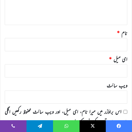
ہ
*
نام
*
ای میل
*
ویب‌ سائٹ
اس براؤزر میں میرا نام، ای میل، اور ویب سائٹ محفوظ رکھیں اگلی
بار جب میں تبصرہ کرنے کےلیے۔
Viber
Telegram
WhatsApp
X
Faceboo