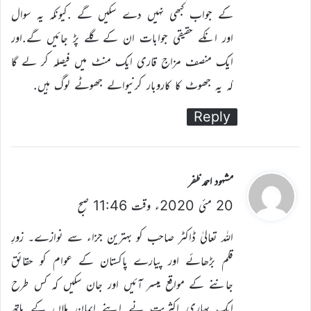
ا
کے جواب کبھی نہیں دے سکیں گے .کیونکہ یہ سوال
:
اور انکے حقیقی جوابات ان کے گلے پڑ جائیں گے.اور
ایک منصف مزاج قاری ایک منٹ میں فیصلہ کر لے گا
کہ یہ جھوٹ کا کاروبار کرنیوالے جھوٹے لوگ ہیں.
Reply
ن
مشہود احمد ظفر
20 مئی 2020ء وقت 11:46 صبح
ے
ک
اللہ تعالیٰ ڈاکٹر صاحب کو بہترین جزاء سے نوازے۔ زورِ
ہ
قلم بڑھائے اور پیارے پاکستان کے عوام کو حقائق
ا
جاننے کے مواقع میسر آئیں اور جان سکیں کہ کس طرح
:
ایک بھاری اکثریت نے اپنے ایمان ملاں کے ہاتھ