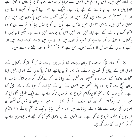
پر آمادہ نہیں ہیں۔ اس پروگرام میں انہوں نے فرمایا کہ جماعت احمدیہ کا جو پاکستان کا چیپٹر ہے
قادیانیوں کا وہ اب یہ ماننے کے لیے تیار ہے۔ ٹھیک ہے ہم اپنے آپ کو اقلیت مانتے ہیں
اور ہم سسٹم کا حصہ بنتے ہیں کیونکہ ہمیں اور تو کوئی تکلیف ہے نہیں پاکستان میں ہمیں تمام
حقوق حاصل ہیں۔ مذ ہبی آزادی ہمیں حاصل ہے لیکن ان کو جو لنڈن ہیڈ کوارٹر ہے ان کا وہ
ابھی تک یہ ماننے کے لیے تیار نہیں اور انہیں اس کی اجازت نہیں دے رہا۔ لیکن قادیانیوں کا
پاکستان کا چیپٹر یہ کہہ رہا ہے کہ آپ تو لندن میں اور یورپ میں مزے لوٹ رہے ہیں اور
آپ کو یہاں کے مسائل کا ادراک نہیں۔ اس لیے ہم تو سسٹم کا حصہ بننے جا رہے ہیں۔
3۔ اگر صابر شاکر صاحب کا بیان درست تھا تو یہ ہونا چاہیے تھا کہ کم از کم پاکستان کے
احمدی ان کے بیان کی تصدیق کرتے۔ بلکہ ہونا تو یہ چاہیے تھا کہ پاکستان کے احمدی انہیں اپنا
’نجات دہندہ‘سمجھتے اور داد و تحسین اور شکریہ کے پیغامات بھجواتےکیونکہ اگر صابر شاکر صاحب کا
بیان صحیح ہے تو پھر وہ پہلے شخص ہیں جنہوں نے ان کے خیالات کو دنیا کے سامنے پیش کیا
ہے۔ لیکن جب 18؍مئی کا پروگرام شروع ہوا تو صابر شاکر صاحب نے ایک طویل شکوہ کیا کہ
میرے اس پروگرام کے بعد کئی احمدیوں نے تو انکسار سے میرے بیان کی تردید کی لیکن کئی
احمدیوں کی طرف سے ملنے والے پیغامات میں اور سوشل میڈیا پرایک نہ ختم ہونے والا دشنام
طرازیوں کا سلسلہ شروع ہو گیا ہے۔ اور انہوں نے یہ دعویٰ بھی کیا کہ مجھے اور چودھری صاحب
کو تو دھمکیاں بھی دی گئی ہیں۔