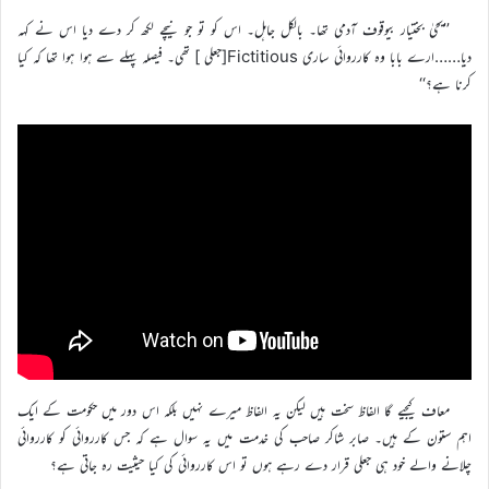
’’یحیٰ بختیار بیوقوف آدمی تھا۔ بالکل جاہل۔ اس کو تو جو نیچے لکھ کر دے دیا اس نے کہہ
دیا……ارے بابا وہ کارروائی ساری Fictitious[جعلی ] تھی۔ فیصلہ پہلے سے ہوا ہوا تھا کہ کیا
کرنا ہے؟‘‘
معاف کیجیے گا الفاظ سخت ہیں لیکن یہ الفاظ میرے نہیں بلکہ اس دور میں حکومت کے ایک
اہم ستون کے ہیں۔ صابر شاکر صاحب کی خدمت میں یہ سوال ہے کہ جس کارروائی کو کارروائی
چلانے والے خود ہی جعلی قرار دے رہے ہوں تو اس کارروائی کی کیا حیثیت رہ جاتی ہے؟