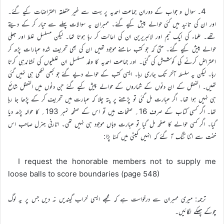
4۔ سوال و جواب کے دوران جماعت احمدیہ پر بہت سے غیر متعلقہ اعتراضات کیے گئے۔
اور ان کی تائید میں کئی حوالے پیش کیے گئے۔ ممبران یہ سوالات پہلے سے تیار کر کے دیتے
تھے۔ علماء کی ایک ٹیم اور لائبریرین ان کی اعانت کر رہا ہوتا تھا۔ لیکن مسلسل غلط اور جعلی
حوالے پیش کیے گئے۔ حتیٰ کہ جو کتب سامنے موجود تھیں ان کی بھی تحریف شدہ عبارات پڑھ کر
اعتراض کرنے کی کوشش کی گئی۔ اور جماعت احمدیہ کا وفد مسلسل ان غلطیوں کی نشاندہی کرتا
رہا۔ لیکن یہ سلسلہ آخر تک جاری رہا۔ ایسی کتب کے حوالے دیے گئے جو کبھی لکھی ہی نہیں گئی
تھیں۔ الفضل کے ان دنوں کے شماروں کے حوالے پیش کیے گئے جن دنوں میں الفضل شائع
ہی نہیں ہوا تھا۔ اگر عبارت مل گئی تو پڑھنے پر پتہ چلا کہ عبارت میں تحریف کر کے پڑھا جا رہا
تھا۔ اگر کسی کتاب کے صرف 16؍ صفحات ہیں تو اس کے صفحہ نمبر 193؍ کا حوالہ پڑھ دیا
گیا۔ اگر کسی حوالے کا صفحہ مل گیا تو عبارت وہاں موجود ہی نہیں تھی۔ اٹارنی جنرل صاحب اس
خفت سے اتنا تنگ آ گئے کہ انہیں کمیٹی میں کہنا پڑا:
I request the honorable members not to supply me
loose balls to score boundaries (page 548)
ترجمہ: میری ممبران سے درخواست ہے کہ مجھے ایسی خراب گیندیں نہ دیں جس پر یہ لوگ
چوکے چھکے لگائیں۔