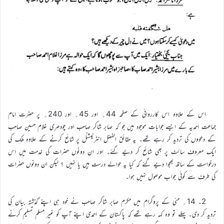
اس کے علاوہ اس کارروائی کے صفحہ 44؍ اور 45؍ اور 240؍ پر حضرت امام
جماعت احمدیہ کے ایسے جوابات موجود ہیں جو کہ صابر شاکر صاحب اور چودھری غلام حسین صاحب
کے دعووں کی تردید کر رہے تھے۔ یہ حقائق الفضل انٹرنیشنل پر شائع کرنے کے علاوہ ملک کی
ایک معروف سائٹ پر بھی شائع کر دیے گئے۔ اور ان دونوں حضرات کی خدمت میں اس
درخواست کے ساتھ بھجوا دیے گئے کہ کیا یہ حوالے درست ہیں یا نہیں ؟ لیکن ان دونوں حضرات
کی طرف سے کوئی جواب موصول نہیں ہوا۔
2۔ 14؍ مئی کے پروگرام میں مکرم صابر شاکر صاحب نے خود ہی اپنے گذشتہ بیان کی
تردید کر دی۔ پہلے تو وہ کہہ رہے تھے کہ پاکستان کے احمدی اپنے آپ کو غیر مسلم تسلیم کرنے