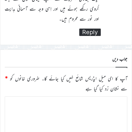
گِروی رکھے ہوئے ہیں اور اِسی وجہ سے آسمانی ہدایت
اور نور سے محروم ہیں۔
Reply
جواب دیں
آپ کا ای میل ایڈریس شائع نہیں کیا جائے گا۔
ضروری خانوں کو
*
سے نشان زد کیا گیا ہے
ت
ب
ص
ر