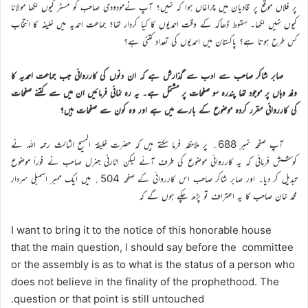
پر فلاں موقع پر قادیان میں چراغاں ہوا کہ نہیں؟ آپ نےمودودی صاحب کو مسٹر کیوں لکھا مولانا
کیوں نہیں لکھا۔ سقوط ڈھاکہ کے وقت احمدیوں کا کیا کردار تھا؟ جماعت احمدیہ میں خلیفہ کا انتخاب
کس طرح ہوتا ہے؟ پاکستان میں احمدیوں کی تعداد کتنی ہے؟
صابر شاکر صاحب سے ادب سے گذارش ہے کہ ان دنوں کی کارروائی جب جماعت احمدیہ کا
وفد وہاں پر موجود تھا پندرہ سو صفحات پر مشتمل ہے۔ یہ رہ نمائی فرمائیں ان میں سے کتنے صفحات
کی کارروائی مقرر کردہ موضوع کے بارے میں ہے اور وہ کون سے صفحات ہیں؟
آپ صفحہ نمبر 688؍ پر ملاحظہ فرما سکتے ہیں کہ حضرت خلیفۃ المسیح الثالث رحمہ اللہ نے
کوشش فرمائی کہ یہ کارروائی موضوع کی طرف آئے لیکن اٹارنی جنرل صاحب نے فوراََ موضوع
تبدیل کر دیا۔ اور صابر شاکر صاحب اس کارروائی کے صفحہ 504؍ میں ایک ممبر اسمبلی سردار
محمد خان صاحب کا یہ اعتراف تو پڑھ چکے ہوں گے کہ
I want to bring it to the notice of this honorable house
that the main question, I should say before the committee
or the assembly is as to what is the status of a person who
does not believe in the finality of the prophethood. The
question or that point is still untouched.