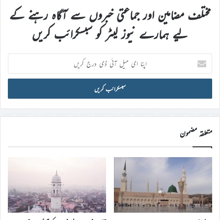
مختلف مضامین اور جماعتی خبروں سے آگاہ رہنے کے
لیے ہمارے نیوز لیٹر کو سبسکرائب کریں
اپنا
ای
میل
آئی
ڈی
درج
کریں
متعلقہ مضمون