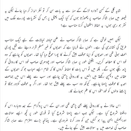
شاید گلی کے کسی آوارہ لڑکے کے منہ سے یہ بات سن کر تو نظر انداز کر دیا جائے لیکن یہ
فیصلہ میں صابر شاکر صاحب پر چھوڑتا ہوں کہ کیا ایک چینل پر جس کی نشریات پورے ملک میں
نشر ہو رہی ہوں، یہ الفاظ استعمال کرنا مناسب ہے؟
لیکن ہمیں خوشی ہے کہ صابر شاکر صاحب نے علمی تبادلہ خیالات کے لیے ایک مناسب
طریق کی نشاندہی کی ہے۔ انہوں نے فرمایا ہے کہ احمدیوں کو غیر مسلم قرار دینے سے قبل پوری
بحث ہوئی تھی اور احمدیوں کو اپنا موقف پیش کرنے کا پورا موقع دیا گیا تھا۔ احمدیوں کو چاہیے کہ وہ
خود اس کا مطالعہ کریں۔ یقینی طور پر صابر شاکر صاحب اور چودھری صاحب خود اس کارروائی کو
پڑھ چکے ہوں گے۔ بلکہ میں تو اس بات کا اضافہ کروں گا کہ تمام ایسے احباب جو کہ احمدیوں کے
عقائد میں دلچسپی رکھتے ہیں انہیں یہ کارروائی پڑھنی چاہیے اور سب سے پہلے اس میں جماعت
احمدیہ کا موقف پڑھنا چاہیے۔ کیونکہ وہ سب سے پہلے پیش ہوا تھا۔ اور اگر یہ موقف کمزور ہوگا تو
پڑھنے والوں کو خود بخود اس کا علم ہوجائے گا۔
اس عاجز نے یہ کارروائی پہلے بھی پڑھی تھی اور ان کے اس پروگرام کے بعد دوبارہ اس کو
دیکھنا شروع کیا ہے۔ لیکن جب اسے پڑھنا شروع کیا تو فوری طور پر کچھ ایسے سوالات
اورالجھنیں ایسی پیدا ہو گئیں جن کو دور کرنا ضروری ہے۔ چنانچہ بڑے احترام سے صابر شاکر
صاحب کی خدمت میں یہ سوالات پیش کیے جاتے ہیں۔