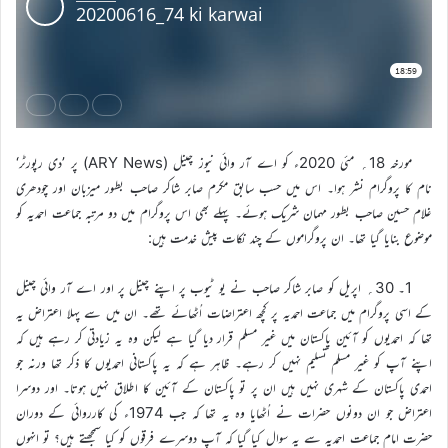
مورخہ 18؍ مئی 2020ء کو اے آر وائی نیوز چینل (ARY News) پر ’دی رپورٹر‘
نام کا پروگرام نشر ہوا۔ اس میں حسب سابق مکرم صابر شاکر صاحب بطور میزبان اور چودھری
غلام حسین صاحب بطور مہمان شریک ہوئے۔ پہلے بھی اس پروگرام میں دو مرتبہ جماعت احمدیہ کو
موضوع بنایا گیا تھا۔ ان پروگراموں کے چند نکات پیش خدمت ہیں:
1۔ 30؍ اپریل کو صابر شاکر صاحب نے یو ٹیوب پر اپنے چینل پر اور اے آر وائی چینل
کے اسی پروگرام میں جماعت احمدیہ پر کچھ اعتراضات اُٹھائے تھے۔ ان میں سے پہلا اعتراض یہ
تھا کہ احمدیوں کو آئین پاکستان میں غیر مسلم قرار دیا گیا ہے لیکن وہ یہ زیادتی کر رہے ہیں کہ
اپنے آپ کو غیر مسلم تسلیم نہیں کر رہے۔ ظاہر ہے کہ یہ پاکستانی احمدیوں کا ذکر تھا ورنہ جو
احمدی پاکستان کے شہری نہیں ہیں ان پر تو پاکستان کے آئین کا اطلاق نہیں ہوتا۔ اور دوسرا
اعتراض جو ان دونوں حضرات نے اُٹھایا وہ یہ تھا کہ جب 1974ء کی کارروائی کے دوران
حضرت امام جماعت احمدیہ سے یہ سوال کیا گیا کہ آپ دوسرے فرقوں کو کیا سمجھتے ہیں؟ تو انہوں