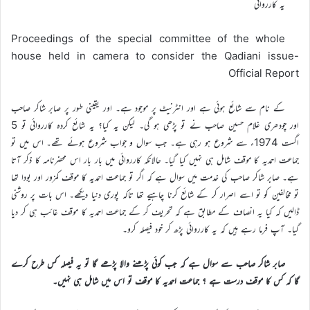
یہ کارروائی
Proceedings of the special committee of the whole
house held in camera to consider the Qadiani issue-
Official Report
کے نام سے شائع ہوئی ہے اور انٹرنیٹ پر موجود ہے۔ اور یقینی طور پر صابر شاکر صاحب
اور چودھری غلام حسین صاحب نے تو پڑھی ہو گی۔ لیکن یہ کیا؟ یہ شائع کردہ کارروائی تو 5
اگست 1974ء سے شروع ہو رہی ہے۔ جب سوال و جواب شروع ہوئے تھے۔ اس میں تو
جماعت احمدیہ کا موقف شامل ہی نہیں کیا گیا۔ حالانکہ کارروائی میں بار بار اس محضرنامہ کا ذکر آتا
ہے۔ صابر شاکر صاحب کی خدمت میں سوال ہے کہ اگر تو جماعت احمدیہ کا موقف کمزور اور بودا تھا
تو مخالفین کو تو اسے اصرار کر کے شائع کرنا چاہیے تھا تاکہ پوری دنیا دیکھے۔ اس بات پر روشنی
ڈالیں کہ کیا یہ انصاف کے مطابق ہے کہ تحریف کر کے جماعت احمدیہ کا موقف غائب ہی کر دیا
گیا۔ آپ فرما رہے ہیں کہ یہ کارروائی پڑھ کر خود فیصلہ کرو۔
صابر شاکر صاحب سے سوال ہے کہ جب کوئی پڑھنے والا پڑھے گا تو یہ فیصلہ کس طرح کرے
گا کہ کس کا موقف درست ہے ؟ جماعت احمدیہ کا موقف تو اس میں شامل ہی نہیں۔