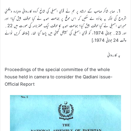
1۔ صابر شاکر صاحب کے ارشاد پر ہم نے قومی اسمبلی کی شائع کردہ کارروائی دوبارہ دیکھنی
شروع کی تاکہ یہ جائزہ لے سکیں کہ اس موقع پر جماعت احمدیہ نے کیا موقف پیش کیا؟ اور
ممبران اسمبلی نے کیا موقف پیش کیا؟ جماعت احمدیہ کا موقف ایک محضرنامہ کی صورت میں 22؍
اور 23؍ جولائی 1974ء کو قومی اسمبلی کی سپیشل کمیٹی میں پڑھا گیا تھا۔ [ملاحظہ کریں نوائے
وقت 24 جولائی 1974ء]
یہ کارروائی
Proceedings of the special committee of the whole
house held in camera to consider the Qadiani issue-
Official Report