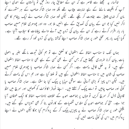
خاکسار یہ سمجھنے سے قاصر ہے کہ ان کے مطابق چار روز قبل تو پاکستان کے احمدی اپنے
آپ کو اقلیت ماننے کے لیے نہایت بیتاب تھے بلکہ وہ صابر شاکر صاحب کے ہر مشورے کو
مان کر لندن چیپٹر سے بغاوت کر چکے تھے۔ لیکن خود صابر شاکر صاحب نے ایک پیغام کا بھی
ذکر نہیں کیا جو ان کے بیان کی تصدیق کے لیے انہیں ملا ہو۔ وہ اور چودھری غلام حسین صاحب
بار بار اقرار کرتے رہے کہ ان کے بیان کی تردید میں آنے والے پیغامات کا سیلاب آگیا ہے۔
گویا ایک بار پھر عملی طور پر صابر شاکر صاحب اپنے گذشتہ بیان کی تردید خود کر رہے تھے۔
جہاں تک نا مناسب الفاظ کے استعمال کا تعلق ہے تو ہم کوئی ثبوت مانگے بغیر یہ اصولی
بات بیان کرنا ضروری سمجھتے ہیں کہ جس کسی نے بھی کسی کے لیے بھی نا مناسب الفاظ استعمال
کیے ہیں، تو یہ فعل قابل مذمت ہے۔ اگر کسی نے صابر شاکر صاحب یا چودھری غلام حسین
صاحب کی شان میں نا مناسب الفاظ استعمال کیے ہیں تو غلط کیا ہے اور ہم اس کی مذمت کرتے
ہیں۔ لیکن اس چیز کو بڑی آسانی سے سوشل میڈیا پر چیک کیا جا سکتا ہے۔ صابر شاکر صاحب یا
کوئی اَور صاحب چاہیں تو اسے چیک کر سکتے ہیں۔ اپنے ٹویٹر اکائونٹ کو کھولیں اور سرچ میں لفظ
قادیانی ڈال کر سرچ کریں تو وہاں پر جماعت احمدیہ کے خلاف نامناسب الفاظ کا ایک طوفان آیا
ہوا ہے۔ حتیٰ کہ جماعت احمدیہ کی مقدس شخصیات کے کارٹون بنا کر بھی آویزاں کیے گئے ہیں۔
یقینی طور پر صابر شاکر صاحب نے یہ چیزیں چیک کر کے پروگرام کیا ہوگا لیکن انہوں نے اپنے
پروگرام میں اس کی کوئی مذمت نہیں کی۔