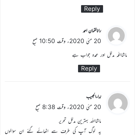
Reply
ن
رانالقمان احمد
20 مئی 2020ء وقت 10:50 صبح
ے
ک
ماشااللّہ مدلل اور عمدہ جواب ہے
ہ
Reply
ا
:
ن
نداءالحبیب
20 مئی 2020ء وقت 8:38 صبح
ے
ک
ماشااللہ بہترین مدلل تحریر
ہ
یہ لوگ آپ کی طرف سے اٹھائے گئے ان سوالوں