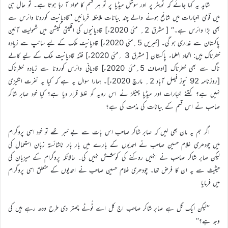
شاید یہ کہا جائے کہ ٹویٹر پر اور سوشل میڈیا پر تو ہر قسم کا مواد آ رہا ہوتا ہے۔ تو حال ہی
میں قومی اخبارات میں شائع ہونے والے چند بیانات ملاحظہ فرمائیں ’’قادیانیت کورونا وائرس سے
بھی بڑا وائرس ہے۔‘‘ [ مشرق 2؍ مئی 2020ء] قادیانیوں کی اقلیتی کمیشن میں شمولیت آئین
پاکستان سے غداری ہو گی۔ [خبریں 5؍مئی 2020ء] قادیانیت ملک کے لیے سانپ سے زیادہ
خطرناک ہیں: اتحاد العلماء پاکستان [ مشرق 3 ؍مئی 2020ء] فتنہ قادیانیت ملک کے لیے کالے
ناگ سے بھی خطرناک [اوصاف 5؍مئی 2020ء] قادیانی وائرس کورونا سے زیادہ خطرناک
[روزنامہ 92 نیوز فیصل آباد 2؍ مارچ 2020ء]۔ ہمارا سوال یہ ہے کہ کیا یہ نفرت انگیزی
نہیں ہے؟ کتنے اخبارات اور میڈیا چینلز نے اس رویہ کو غلط قرار دیا ہے؟ کیا خود صابر شاکر
صاحب نے اس قسم کے بیانات کی مذمت کی ہے؟
اگر ہم یہ مان بھی لیں کہ صابر شاکر صاحب اس بات سے بے خبر تھے تو خود اسی پروگرام
میں چودھری غلام حسین صاحب نے احمدیوں کے بارے میں بار بار ناشائستہ زبان استعمال کی
لیکن صابر شاکر صاحب نے انہیں روکنے کی کوشش نہیں کی۔ حالانکہ پروگرام کے میزبان کی
حیثیث سے یہ ان کا فرض تھا۔ چودھری غلام حسین صاحب نے احمدیوں کے متعلق اسی پروگرام
میں فرمایا
’’لیکن ایک گل ہے صابر شاکر صاحب اج کل اے ٹُوٹے چھتر دی طرح ودھ رہے ہیں کی
وجہ ہے؟‘‘