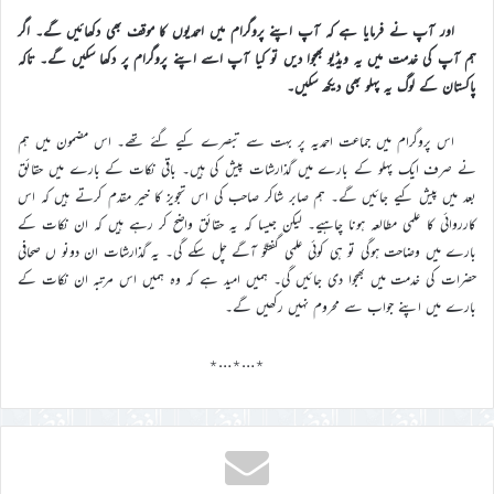
اور آپ نے فرمایا ہے کہ آپ اپنے پروگرام میں احمدیوں کا موقف بھی دکھائیں گے۔ اگر
ہم آپ کی خدمت میں یہ ویڈیو بھجوا دیں تو کیا آپ اسے اپنے پروگرام پر دکھا سکیں گے۔ تاکہ
پاکستان کے لوگ یہ پہلو بھی دیکھ سکیں۔
اس پروگرام میں جماعت احمدیہ پر بہت سے تبصرے کیے گئے تھے۔ اس مضمون میں ہم
نے صرف ایک پہلو کے بارے میں گذارشات پیش کی ہیں۔ باقی نکات کے بارے میں حقائق
بعد میں پیش کیے جائیں گے۔ ہم صابر شاکر صاحب کی اس تجویز کا خیر مقدم کرتے ہیں کہ اس
کارروائی کا علمی مطالعہ ہونا چاہیے۔ لیکن جیسا کہ یہ حقائق واضح کر رہے ہیں کہ ان نکات کے
بارے میں وضاحت ہوگی تو ہی کوئی علمی گفتگو آگے چل سکے گی۔ یہ گذارشات ان دونو ں صحافی
حضرات کی خدمت میں بھجوا دی جائیں گی۔ ہمیں امید ہے کہ وہ ہمیں اس مرتبہ ان نکات کے
بارے میں اپنے جواب سے محروم نہیں رکھیں گے۔
٭…٭…٭