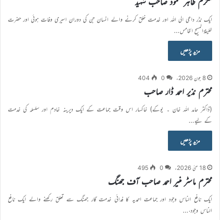
مکرم طاہر محمود صاحب شہید
ایک نڈر داعی الی اللہ اور خدمت خلق کرنے والے انسان جن کی دوران اسیری وفات ہوئی اور حضرت
خلیفةالمسیح الخامس…
مزید پڑھیں
8 جون 2026ء
0
404
محترم نذیر احمد ڈار صاحب
(ڈاکٹر حامد اللہ خان ۔ یوکے) خاکسار اس وقت جماعت کے ایک دیرینہ خادم اور سلسلہ کی خدمت
کے لیے…
مزید پڑھیں
18 مئی 2026ء
0
495
محترم ماسٹر منیر احمد صاحب آف جھنگ
ایک نافع الناس وجود اور جماعت احمدیہ کا فدائی خدمت گار جھنگ سے تعلق رکھنے والے ایک نافع
الناس وجود،…