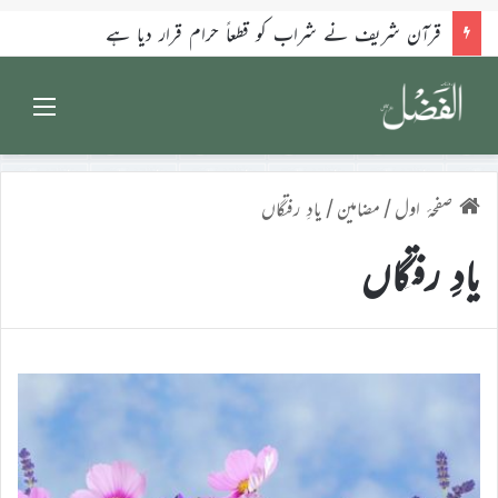
قرآن شریف نے شراب کو قطعاً حرام قرار دیا ہے
enu
صفحۂ اول
/
مضامین
/
یادِ رفتگاں
یادِ رفتگاں