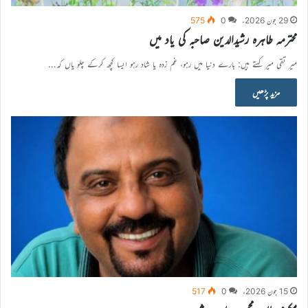
29 جون 2026ء
0
575
محترمہ طاہرہ رشیدالدین صاحبہ کی یاد میں
میر تقی میر کہتے ہیں: بارے دنیا میں رہو، غم زدہ یا شاد رہو ایسا کچھ کرکے چلو یاں کہ…
مزید پڑھیں
15 جون 2026ء
0
517