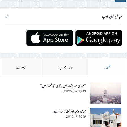
موبائل فون ایپ
مقبول
حال ہی میں
تبصرے
’’میری سر شت میں ناکامی کا خمیر نہیں‘‘
29 جولائی 2025ء
مومن دلیر اور شجاع ہوتا ہے
10 ستمبر 2019ء