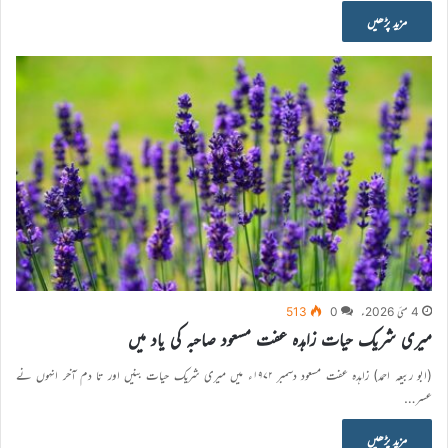
مزید پڑھیں
4 مئی 2026ء
0
513
میری شریک حیات زاہدہ عفت مسعود صاحبہ کی یاد میں
(ابو ربیعہ احمد) زاہدہ عفت مسعود دسمبر ۱۹۷۲ء میں میری شریک حیات بنیں اور تا دم آخر انہوں نے
عسر…
مزید پڑھیں