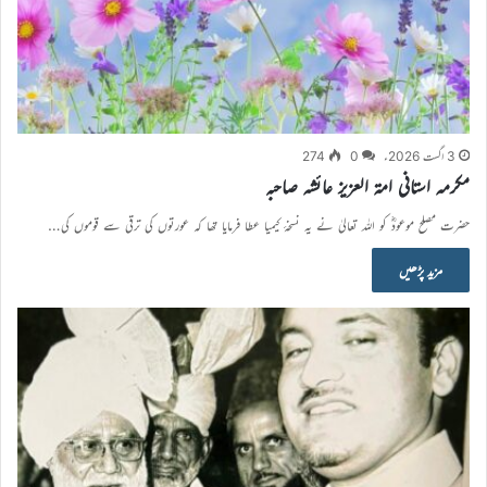
3 اگست 2026ء
0
274
مکرمہ استانی امۃ العزیز عائشہ صاحبہ
حضرت مصلح موعودؓ کو اللہ تعالیٰ نے یہ نسخۂ کیمیا عطا فرمایا تھا کہ عورتوں کی ترقی سے قوموں کی…
مزید پڑھیں