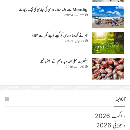
Mendig سے جلسہ سالانہ جرمنی کی تیاری کی ایک رپورٹ
22 اگست 2024ء
ہم نے کورونا وائرس کو کیسے اپنے گھر سے نکالا؟
21 اپریل 2020ء
آنحضرت صلی اللہ علیہ وسلم کے بعض نسخے
20 اگست 2019ء
آرکائیوز
اگست 2026
جولائی 2026