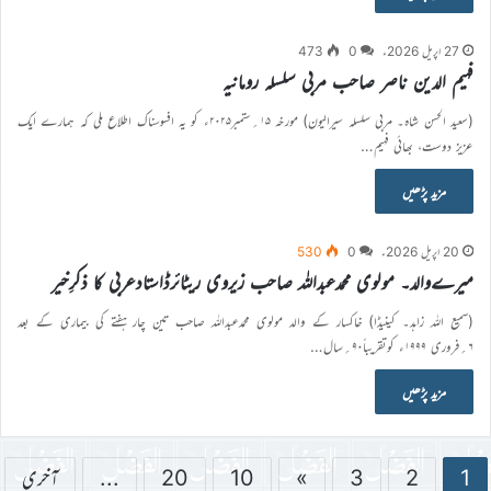
27 اپریل 2026ء
0
473
فہیم الدین ناصر صاحب مربی سلسلہ رومانیہ
(سعید الحسن شاہ۔ مربی سلسلہ سیرالیون) مورخہ ۱۵؍ستمبر۲۰۲۵ء کو یہ افسوسناک اطلاع ملی کہ ہمارے ایک
عزیز دوست، بھائی فہیم…
مزید پڑھیں
20 اپریل 2026ء
0
530
میرےوالد۔ مولوی محمدعبداللہ صاحب زیروی ریٹائرڈاستادعربی کا ذکرِخیر
(سمیع اللہ زاہد۔ کینیڈا) خاکسار کے والد مولوی محمدعبداللہ صاحب تین چار ہفتے کی بیماری کے بعد
۶؍فروری ۱۹۹۹ء کوتقریباً۹۰؍سال…
مزید پڑھیں
1
2
3
»
10
20
...
آخری