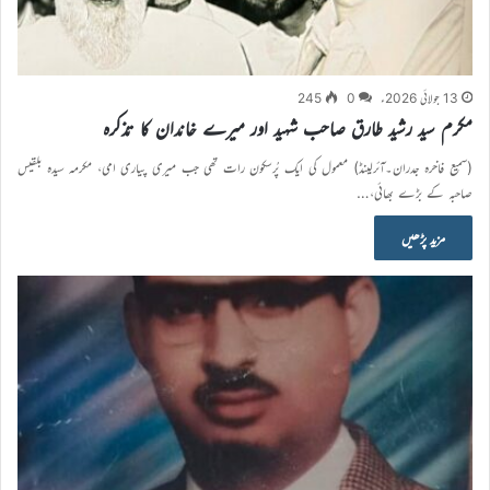
13 جولائی 2026ء
0
245
مکرم سید رشید طارق صاحب شہید اور میرے خاندان کا تذکرہ
(سمیع فاخرہ جدران۔آئرلینڈ) معمول کی ایک پُرسکون رات تھی جب میری پیاری امی، مکرمہ سیدہ بلقیس
صاحبہ کے بڑے بھائی،…
مزید پڑھیں