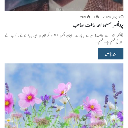
6 جولائی 2026ء
0
269
پروفیسر مسعود احمد عاطف صاحب
(ڈاکٹر ایم اے عاطف) میرے پیارے اباجان اکتوبر ۱۹۲۶ء کو قادیان میں پیدا ہوئے۔ آپ نے
ابتدائی تعلیم پہلے تعلیم…
مزید پڑھیں