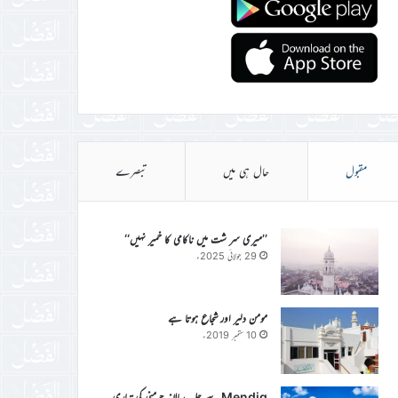
مقبول
حال ہی میں
تبصرے
’’میری سر شت میں ناکامی کا خمیر نہیں‘‘
29 جولائی 2025ء
مومن دلیر اور شجاع ہوتا ہے
10 ستمبر 2019ء
Mendig سے جلسہ سالانہ جرمنی کی تیاری