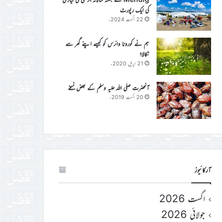
کی ایک رپورٹ
22 اگست 2024ء
ہم نے کورونا وائرس کو کیسے اپنے گھر سے
نکالا؟
21 اپریل 2020ء
آنحضرت صلی اللہ علیہ وسلم کے بعض نسخے
20 اگست 2019ء
آرکائیوز
اگست 2026
جولائی 2026