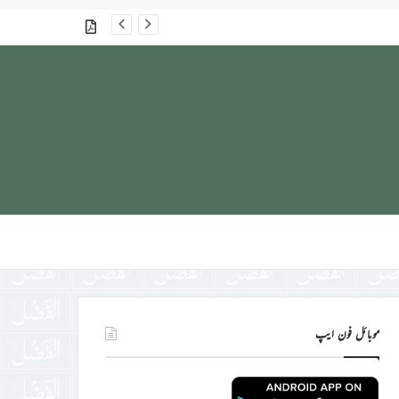
گذشتہ شمارے
موبائل فون ایپ