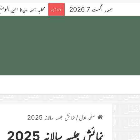
جمعہ, اگست 7 2026
خطبہ جمعہ سیّدنا امیر المومنین ح
تازہ ترین
صفحۂ اول
/
نمائش جلسہ سالانہ 2025
نمائش جلسہ سالانہ 2025