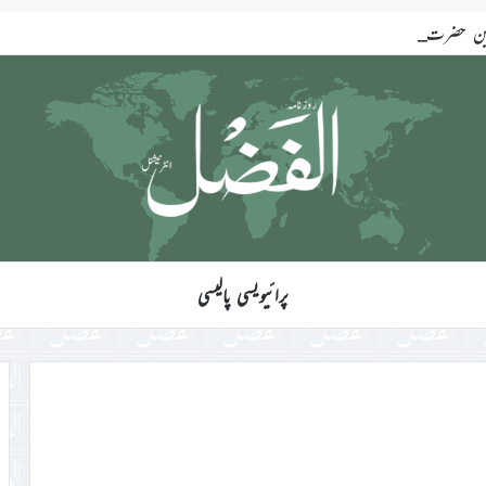
ضرت خلیفۃ المسیح الخامس ایّدہ اللہ تعالیٰ بنصرہ العزیز فرمودہ 17؍جولائی 2026ء
پرائیویسی پالیسی