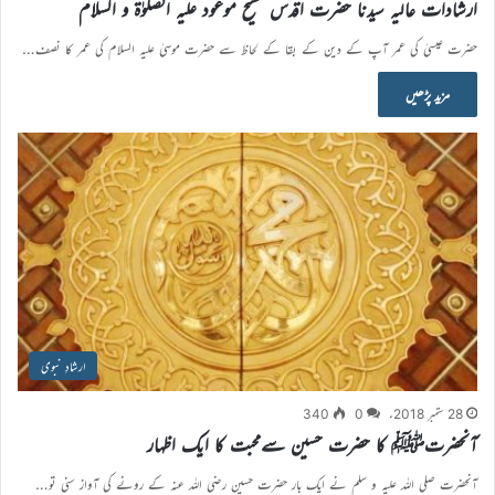
ارشادات عالیہ سیدنا حضرت اقدس مسیح موعود علیہ الصلوٰۃ و السلام
حضرت عیسیٰ کی عمر آپ کے دین کے بقا کے لحاظ سے حضرت موسیٰ علیہ السلام کی عمر کا نصف…
مزید پڑھیں
ارشادِ نبوی
28 ستمبر 2018ء
0
340
آنحضرتﷺ کا حضرت حسین سےمحبت کا ایک اظہار
آنحضرت صلی اللہ علیہ و سلم نے ایک بار حضرت حسین رضی اللہ عنہ کے رونے کی آواز سنی تو…