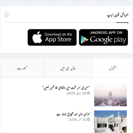
موبائل فون ایپ
مقبول
حال ہی میں
تبصرے
’’میری سر شت میں ناکامی کا خمیر نہیں‘‘
29 جولائی 2025ء
مومن دلیر اور شجاع ہوتا ہے
10 ستمبر 2019ء