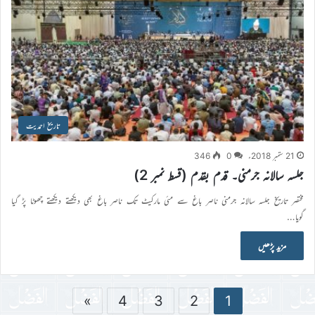
تاریخ احمدیت
21 ستمبر 2018ء
0
346
جلسہ سالانہ جرمنی۔ قدم بقدم (قسط نمبر 2)
مختصر تاریخ جلسہ سالانہ جرمنی ناصر باغ سے مئی مارکیٹ تک ناصر باغ بھی دیکھتے دیکھتے چھوٹا پڑ گیا
گویا…
مزید پڑھیں
»
4
3
2
1