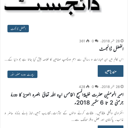
الفضل ڈائجسٹ
28 ستمبر 2018ء
0
361
الفضل ڈائجسٹ
اس کالم میں ان اخبارات و رسائل سے اہم ودلچسپ مضامین کا خلاصہ پیش کیا جاتا ہے جو دنیا کے…
مزید پڑھیں
رپورٹ دورہ حضور انور
28 ستمبر 2018ء
0
428
امیر المومنین حضرت خلیفۃالمسیح الخامس ایدہ اللہ تعالیٰ بنصرہ العزیز کا دورۂ
جرمنی 2 تا 6 ستمبر 2018ء
انفرادی وفیملی ملاقاتیں۔ ملاقات کرنے والوں کے تأثرات۔تقاریب آمین۔نماز ہائے جنازہ حاضر و
غائب۔ پاکستان اور بعض دیگر ممالک سے…