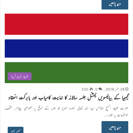
مزید پڑھیں
افریقہ (رپورٹس)
28 ستمبر 2018ء
0
330
گیمبیا کے بیالیسویں نیشنل جلسہ سالانہ کا نہایت کامیاب اور بابرکت انعقاد
حضرت خلیفۃ المسیح الخامس ایدہ اللہ تعالیٰ بنصرہ العزیز کا جلسہ کے موقع پر خصوصی پیغام۔ مختلف
موضوعات پر علماء…
مزید پڑھیں
خطبہ جمعہ