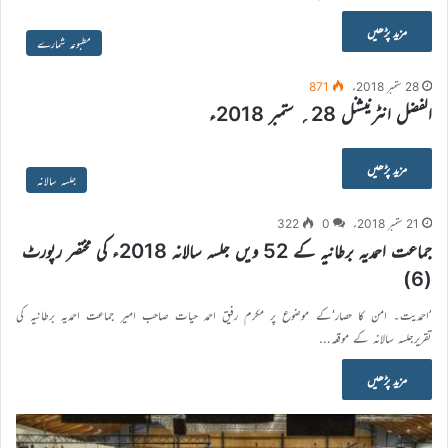
مزید پڑھیں
مطبوعہ شمارے
28 ستمبر 2018ء
871
الفضل انٹرنیشنل 28؍ ستمبر 2018ء
مزید پڑھیں
جلسہ سالانہ
21 ستمبر 2018ء
0
322
جماعت احمدیہ برطانیہ کے 52 ویں جلسہ سالانہ 2018ء کی مختصر رپورٹ
(6)
’احمدیت۔ امن کا حصار‘کے موضوع پر مکرم رفیق احمد حیات صاحب امیر جماعت احمدیہ برطانیہ کی
تقریرجلسہ سالانہ کے موقعہ…
مزید پڑھیں