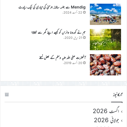
Mendig سے جلسہ سالانہ جرمنی کی تیاری کی ایک رپورٹ
22 اگست 2024ء
ہم نے کورونا وائرس کو کیسے اپنے گھر سے نکالا؟
21 اپریل 2020ء
آنحضرت صلی اللہ علیہ وسلم کے بعض نسخے
20 اگست 2019ء
آرکائیوز
اگست 2026
جولائی 2026