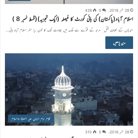
28 ستمبر 2018ء
0
426
اسلام آباد(پاکستان) کی ہائی کورٹ کا فیصلہ (ایک تجزیہ)(قسط نمبر 8 )
احمدیوں کے خلاف قتل ِ مرتد کے فتوے سے ملک میں بغاوت تک کا خون ریز سفر اسلام آباد ہائی…
مزید پڑھیں
کلام امام الزمان علیہ الصلاۃ والسلام
28 ستمبر 2018ء
0
310