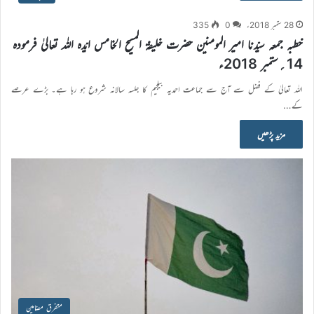
28 ستمبر 2018ء
0
335
خطبہ جمعہ سیّدنا امیر المومنین حضرت خلیفۃ المسیح الخامس ایّدہ اللہ تعالیٰ فرمودہ
14؍ستمبر 2018ء
اللہ تعالیٰ کے فضل سے آج سے جماعت احمدیہ بیلجیم کا جلسہ سالانہ شروع ہو رہا ہے۔ بڑے عرصے
کے…
مزید پڑھیں
متفرق مضامین