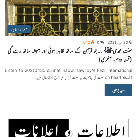
متفرق مضامین
30 اپریل 2021ء
0
642
سنت محمدیﷺ …جو قرآن کے ساتھ ظاہر ہوئی اور ہمیشہ ساتھ رہے گی
(قسط دوم۔ آخری)
Listen to 20210430_sunnat nabwi saw byAl Fazl International
on hearthis.at سنت کی جامعیت یہ سنت قرآن کی طرح 23سال میں…
مزید پڑھیں