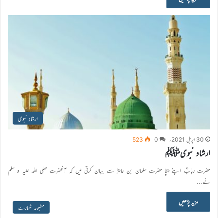
ارشادِ نبوی
30 اپریل 2021ء
0
523
ارشاد نبویﷺ
حضرت ربابؓ اپنے چچا حضرت سلمان بن عامرؓ سے بیان کرتی ہیں کہ آنحضرت صلی اللہ علیہ و سلم
نے…
مزید پڑھیں
مطبوعہ شمارے