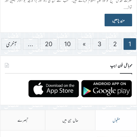
حضرت اقدس مسیح موعود علیہ السلام فرماتے ہیں: ’’سب سے سیدھی راہ اور بڑا ذریعہ جو انوار یقین اور
تواتر…
مزید پڑھیں
1
2
3
»
10
20
...
آخری
موبائل فون ایپ
مقبول
حال ہی میں
تبصرے