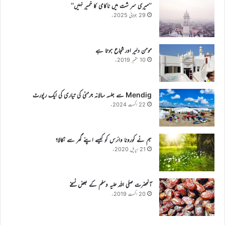
’’میری سر شت میں ناکامی کا خمیر نہیں‘‘
29 جولائی 2025ء
مومن دلیر اور شجاع ہوتا ہے
10 ستمبر 2019ء
Mendig سے جلسہ سالانہ جرمنی کی تیاری کی ایک رپورٹ
22 اگست 2024ء
ہم نے کورونا وائرس کو کیسے اپنے گھر سے نکالا؟
21 اپریل 2020ء
آنحضرت صلی اللہ علیہ وسلم کے بعض نسخے
20 اگست 2019ء