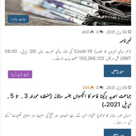
حالاتِ حاضرہ
30 اپریل 2021ء
0
400
خبرنامہ
(اہم عالمی خبروں کا خلاصہ) Covid-19 کی تازہ عالمی صورتِ حال (29؍اپریل۔ 08:00
GMT) کل مریض: 150,266,133 صحت یاب ہونے…
مزید پڑھیں
افریقہ (رپورٹس)
30 اپریل 2021ء
0
506
جماعت احمدیہ برکینا فاسو کا انتیسواں جلسہ سالانہ (منعقدہ مورخہ 3؍ تا 5؍
اپریل 2021ء)
امسال جلسہ سالانہ کا موضوع ’’قیام امن کے لیے انصاف اور صلح کی اہمیت اور اسلامی تعلیمات‘‘ رکھا
گیا ٭…نماز…
مزید پڑھیں