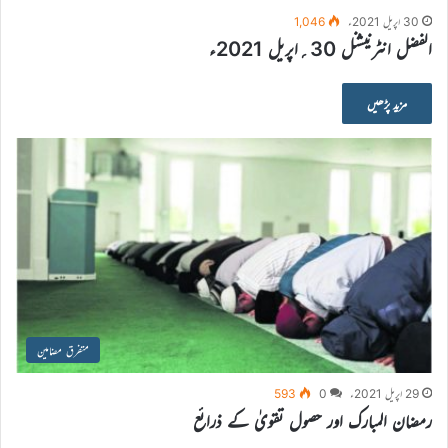
30 اپریل 2021ء
1,046
الفضل انٹرنیشنل 30؍اپریل 2021ء
مزید پڑھیں
متفرق مضامین
29 اپریل 2021ء
0
593
رمضان المبارک اور حصول تقویٰ کے ذرائع