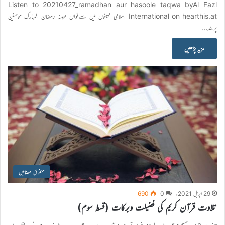
Listen to 20210427_ramadhan aur hasoole taqwa byAl Fazl
International on hearthis.at اسلامى مہىنوں مىں سےنواں مہىنہ رمضان المبارک مومنىن
پراللہ…
مزید پڑھیں
متفرق مضامین
29 اپریل 2021ء
0
690
تلاوت قرآن کریم کی فضیلت وبرکات (قسط سوم)