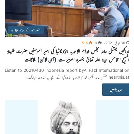
حضور انور کے ساتھ ملاقات
30 اپریل 2021ء
0
516
اراکین نیشنل عاملہ مجلس خدام الاحمدیہ انڈونیشیا کی امیر المومنین حضرت خلیفۃ
المسیح الخامس ایّدہ اللہ تعالیٰ بنصرہ العزیز سے (آن لائن) ملاقات
Listen to 20210430_indonesia report byAl Fazl International on
hearthis.at نیشنل عاملہ مجلس خدام الاحمدیہ انڈونیشیا کے لیے یہ نہایت مبارک…
مزید پڑھیں