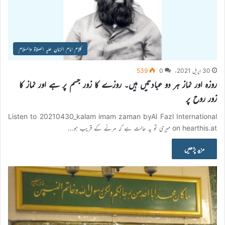
کلام امام الزمان علیہ الصلاۃ والسلام
30 اپریل 2021ء
0
539
روزہ اور نماز ہر دو عبادتیں ہیں۔ روزے کا زور جسم پر ہے اور نماز کا
زور روح پر
Listen to 20210430_kalam imam zaman byAl Fazl International
on hearthis.at میری تو یہ حالت ہے کہ مرنے کے قریب ہو…
مزید پڑھیں