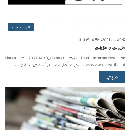
اطلاعات و اعلانات
30 اپریل 2021ء
0
414
اطلاعات و اعلانات
Listen to 20210430_ailanaat byAl Fazl International on
hearthis.at اعلانات ولادت ٭…عدیل احمد گوندل صاحب تحریر کرتے ہیں: اللہ تعالیٰ نے…
مزید پڑھیں