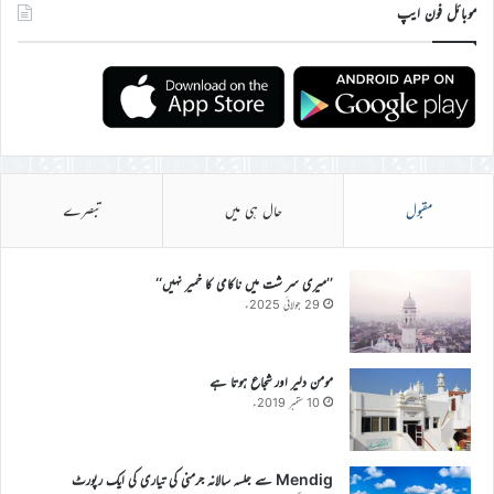
موبائل فون ایپ
مقبول
حال ہی میں
تبصرے
’’میری سر شت میں ناکامی کا خمیر نہیں‘‘
29 جولائی 2025ء
مومن دلیر اور شجاع ہوتا ہے
10 ستمبر 2019ء
Mendig سے جلسہ سالانہ جرمنی کی تیاری کی ایک رپورٹ