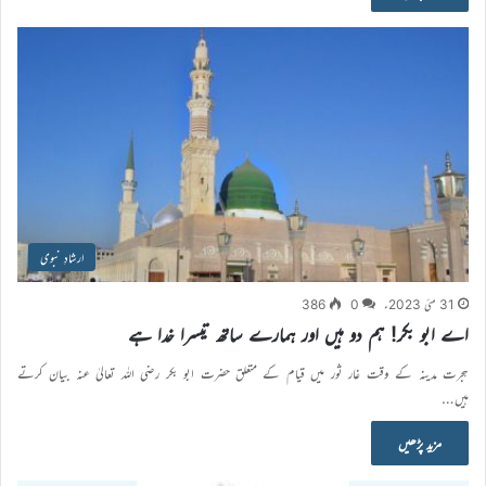
ارشادِ نبوی
31 مئی 2023ء
0
386
اے ابو بکر! ہم دو ہیں اور ہمارے ساتھ تیسرا خدا ہے
ہجرت مدینہ کے وقت غار ثور میں قیام کے متعلق حضرت ابو بکر رضی اللہ تعالیٰ عنہ بیان کرتے
ہیں…
مزید پڑھیں