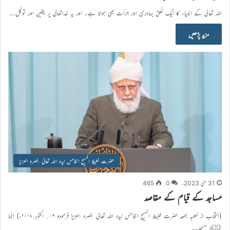
اللہ تعالیٰ کے انبیاء کا ایک خُلق بہادری اور جرأت بھی ہوتا ہے۔ اور یہ خداتعالیٰ پر یقین اور توکّل…
مزید پڑھیں
حضرت خلیفۃ المسیح الخامس ایدہ اللہ تعالیٰ بنصرہ العزیز
31 مئی 2023ء
0
465
مساجد کے قیام کے مقاصد
(انتخاب از خطبہ جمعہ حضرت خلیفۃ المسیح الخامس ایدہ اللہ تعالیٰ بنصرہ العزیز فرمودہ ۱۹؍ اکتوبر ۲۰۱۸ء) اِنَّمَا
یَعۡمُرُ مَسٰجِدَ…