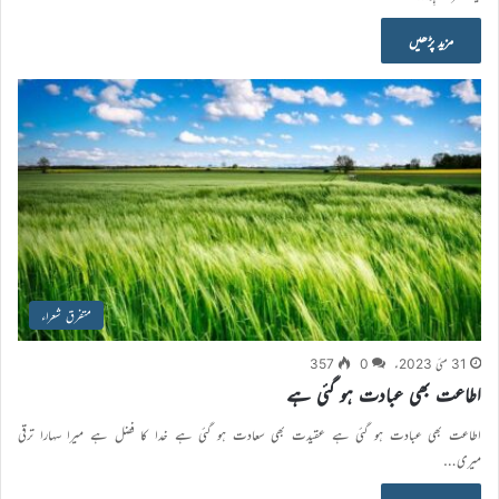
مزید پڑھیں
متفرق شعراء
31 مئی 2023ء
0
357
اطاعت بھی عبادت ہو گئی ہے
اطاعت بھی عبادت ہو گئی ہے عقیدت بھی سعادت ہو گئی ہے خدا کا فضل ہے میرا سہارا ترقی
میری…