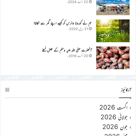
22 اگست 2024ء
ہم نے کورونا وائرس کو کیسے اپنے گھر سے نکالا؟
21 اپریل 2020ء
آنحضرت صلی اللہ علیہ وسلم کے بعض نسخے
20 اگست 2019ء
آرکائیوز
اگست 2026
جولائی 2026
جون 2026