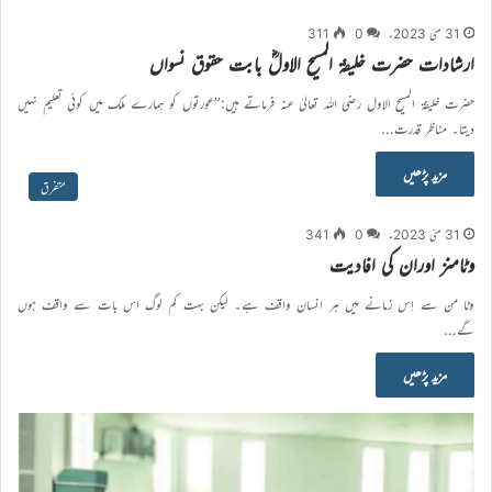
31 مئی 2023ء
0
311
ارشادات حضرت خلیفۃ المسیح الاولؓ بابت حقوق نسواں
حضرت خلیفۃ المسیح الاول رضی اللہ تعالیٰ عنہ فرماتے ہیں:’’عورتوں کو ہمارے ملک میں کوئی تعلیم نہیں
دیتا۔ مناظر قدرت…
مزید پڑھیں
متفرق
31 مئی 2023ء
0
341
وٹامنز اوران کی افادیت
وٹا من سے اِس زمانے میں ہر انسان واقف ہے۔ لیکن بہت کم لوگ اس بات سے واقف ہوں
گے…
مزید پڑھیں