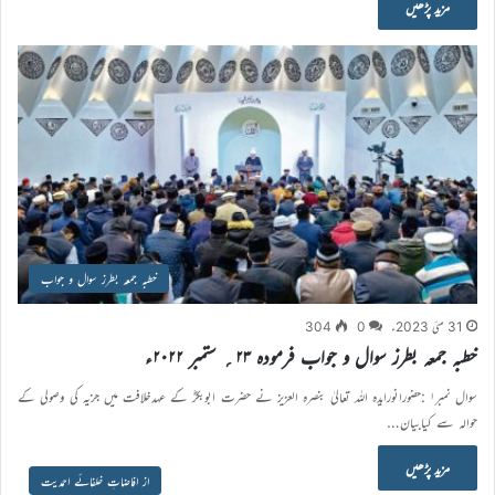
مزید پڑھیں
خطبہ جمعہ بطرز سوال و جواب
31 مئی 2023ء
0
304
خطبہ جمعہ بطرز سوال و جواب فرمودہ ۲۳؍ ستمبر ۲۰۲۲ء
سوال نمبر۱ :حضورانورایدہ اللہ تعالیٰ بنصرہ العزیز نے حضرت ابوبکرؓ کے عہدخلافت میں جزیہ کی وصولی کے
حوالہ سے کیابیان…
مزید پڑھیں
از افاضاتِ خلفائے احمدیت