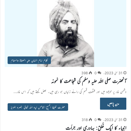
کلام امام الزمان علیہ الصلاۃ والسلام
31 مئی 2023ء
0
398
آنحضرت صلی اللہ علیہ وسلم کی شجاعت کا نمونہ
دشمن غار پر موجود ہیں اور مختلف قسم کی رائے زنیاں ہو رہی ہیں۔ بعض کہتے ہیں کہ اس غار…
مزید پڑھیں
حضرت خلیفۃ المسیح الخامس ایدہ اللہ تعالیٰ بنصرہ العزیز
31 مئی 2023ء
0
318
انبیاء کا ایک خُلق: بہادری اور جراٴت