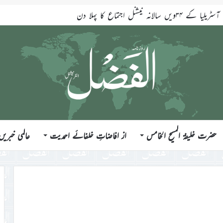
انہ نیشنل اجتماع کا پہلا دن
حضرت خلیفۃ المسیح الخامس
از افاضاتِ خلفائے احمدیت
عالمی خبریں