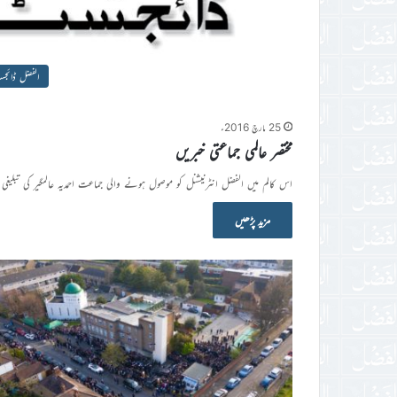
الفضل ڈائج
25 مارچ 2016ء
مختصر عالمی جماعتی خبریں
اس کالم میں الفضل انٹرنیشنل کو موصول ہونے والی جماعت احمدیہ عالمگیر کی تبلیغی
مزید پڑھیں