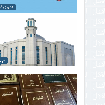
آسٹریلیا (رپورٹ
خطبہ جم