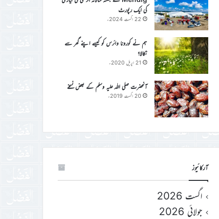
کی ایک رپورٹ
22 اگست 2024ء
ہم نے کورونا وائرس کو کیسے اپنے گھر سے
نکالا؟
21 اپریل 2020ء
آنحضرت صلی اللہ علیہ وسلم کے بعض نسخے
20 اگست 2019ء
آرکائیوز
اگست 2026
جولائی 2026