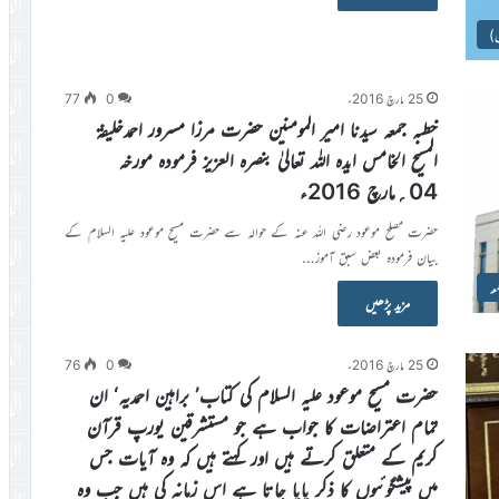
س)
25 مارچ 2016ء
0
77
خطبہ جمعہ سیدنا امیر المومنین حضرت مرزا مسرور احمدخلیفۃ
المسیح الخامس ایدہ اللہ تعالیٰ بنصرہ العزیز فرمودہ مورخہ
04؍مارچ 2016ء
حضرت مصلح موعود رضی اللہ عنہ کے حوالہ سے حضرت مسیح موعود علیہ السلام کے
بیان فرمودہ بعض سبق آموز…
عہ
مزید پڑھیں
25 مارچ 2016ء
0
76
حضرت مسیح موعود علیہ السلام کی کتاب’ براہین احمدیہ‘ ان
تمام اعتراضات کا جواب ہے جو مستشرقین یورپ قرآن
کریم کے متعلق کرتے ہیں اور کہتے ہیں کہ وہ آیات جس
میں پیشگوئیوں کا ذکر پایا جاتا ہے اس زمانہ کی ہیں جب وہ