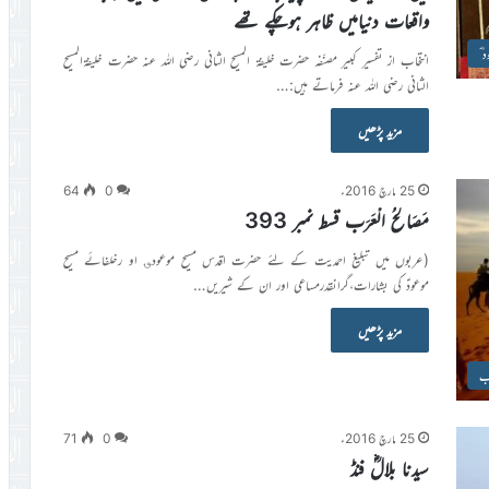
واقعات دنیامیں ظاہر ہوچکے تھے
 ؓ
انتخاب از تفسیر کبیر مصنّفہ حضرت خلیفۃ المسیح الثانی رضی اللہ عنہ حضرت خلیفۃالمسیح
الثانی رضی اللہ عنہ فرماتے ہیں:…
مزید پڑھیں
25 مارچ 2016ء
0
64
مَصَالِحُ الْعَرَب قسط نمبر 393
(عربوں میں تبلیغ احمدیت کے لئے حضرت اقدس مسیح موعود؈ او رخلفائے مسیح
موعودؑ کی بشارات،گرانقدرمساعی اور ان کے شیریں…
مزید پڑھیں
رَب
25 مارچ 2016ء
0
71
سیدنا بلالؓ فنڈ