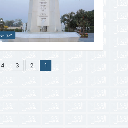
متفرق مضام
4
3
2
1