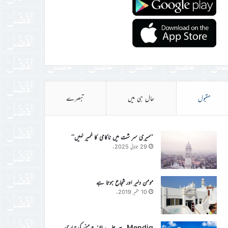
مقبول
حال ہی میں
تبصرے
’’میری سر شت میں ناکامی کا خمیر نہیں‘‘
29 جولائی 2025ء
مومن دلیر اور شجاع ہوتا ہے
10 ستمبر 2019ء
Mendig سے جلسہ سالانہ جرمنی کی تیاری