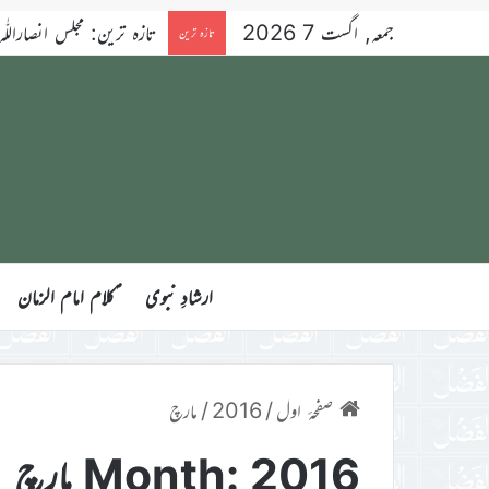
جمعہ, اگست 7 2026
تازہ ترین: مجلس انصاراللّٰہ آسٹریلیا کے ۳۴ویں سال
تازہ ترین
ارشادِ نبوی
ؑکلام امام الزمان
صفحۂ اول
/
2016
/
مارچ
2016 مارچ
Month: