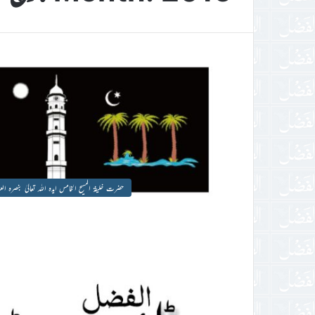
حضرت خلیفۃ المسیح الخامس ایدہ اللہ تعالیٰ بنصرہ العز