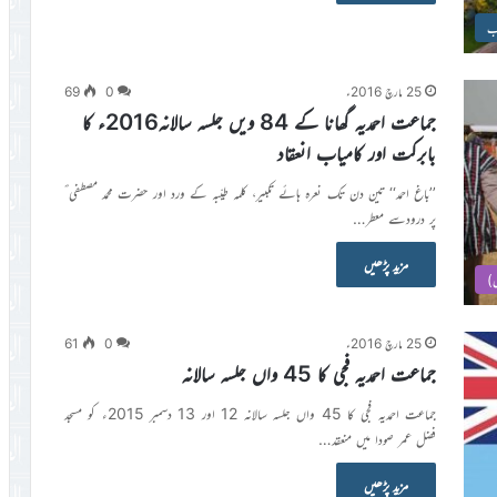
ئب
25 مارچ 2016ء
0
69
جماعت احمدیہ گھانا کے 84 ویں جلسہ سالانہ2016ء کا
بابرکت اور کامیاب انعقاد
’’باغ احمد‘‘ تین دن تک نعرہ ہائے تکبیر، کلمہ طیّبہ کے ورد اور حضرت محمد مصطفی ؐ
پر درودسے معطر…
مزید پڑھیں
س)
25 مارچ 2016ء
0
61
جماعت احمدیہ فجی کا 45 واں جلسہ سالانہ
جماعت احمدیہ فجی کا 45 واں جلسہ سالانہ 12 اور 13 دسمبر 2015ء کو مسجد
فضل عمر صودا میں منعقد…
مزید پڑھیں