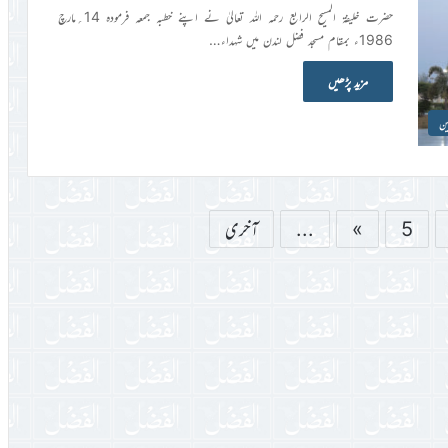
حضرت خلیفۃ المسیح الرابع رحمہ اللہ تعالیٰ نے اپنے خطبہ جمعہ فرمودہ 14؍مارچ
1986ء بمقام مسجد فضل لندن میں شہداء…
مزید پڑھیں
ین
5
»
...
آخری