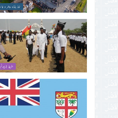
نماز جنازہ حاضر و غا
افریقہ (رپورٹ