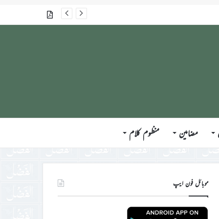
گذشتہ شمارے
مضامین
منظوم کلام
موبائل فون ایپ