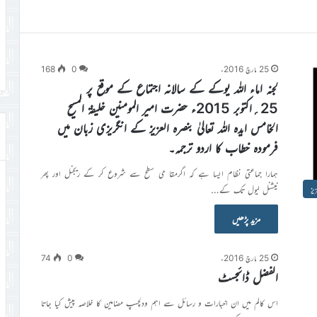
25 مارچ 2016ء
0
168
لجنہ اماء اللہ یوکے کے سالانہ اجتماع کے موقع پر
25؍اکتوبر 2015ء حضرت امیر المومنین خلیفۃ المسیح
الخامس ایدہ اللہ تعالیٰ بنصرہ العزیز کے انگریزی زبان میں
فرمودہ خطاب کا اردو ترجمہ۔
ہمارا جماعتی نظام ایسا ہے کہ اگرمقا می سطح سے شروع کر کے ریجنل اور پھر
نیشنل لیول تک کے…
یز
مزید پڑھیں
25 مارچ 2016ء
0
74
الفضل ڈائجسٹ
اس کالم میں ان اخبارات و رسائل سے اہم ودلچسپ مضامین کا خلاصہ پیش کیا جاتا