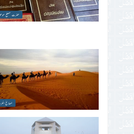
حضرت مصلح موعود
مَصَالِحُ الْعَ