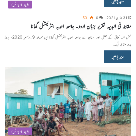
مزید پڑھیں
افریقہ (رپورٹس)
31 جنوری 2021ء
0
531
مقابلہ فی البدیہہ تقریر بزبان اردو۔ جامعہ احمدیہ انٹرنیشنل گھانا
محض اللہ تعالیٰ کے فضل اور احسان سے جامعہ احمدیہ انٹرنیشنل گھانا میں مورخہ 9؍دسمبر 2020ء بروز
بدھ مقابلہ فی…
مزید پڑھیں
افریقہ (رپورٹس)