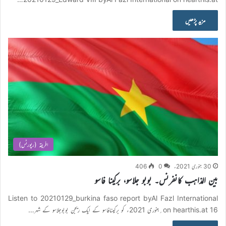
مزید پڑھیں
افریقہ (رپورٹس)
30 جنوری 2021ء
0
406
بین المذاہب کانفرنس۔ بوبو جلاسو، برکینا فاسو
Listen to 20210129_burkina faso report byAl Fazl International
on hearthis.at 16؍جنوری 2021ء کو برکینافاسو کے ایک ریجن بوبوجلاسو کے شہر…