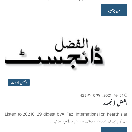
مزید پڑھیں
الفضل ڈائجسٹ
31 جنوری 2021ء
0
428
الفضل ڈائجسٹ
Listen to 20210129_digest byAl Fazl International on hearthis.at
اس کالم میں ان اخبارات و رسائل سے اہم و دلچسپ مضامین…