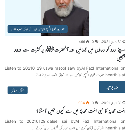
حضرت خلیفۃ المسیح الخامس ایدہ اللہ تعالیٰ بنصرہ العزیز
31 جنوری 2021ء
0
466
اپنے درد کو دعاؤں میں ڈھالیں اور آنحضرتﷺ پر کثرت سے درود
بھیجیں
Listen to 20210129_uswa rasool saw byAl Fazl International on
hearthis.at حضرت خلیفۃ المسیح الخامس ایدہ اللہ تعالیٰ بنصرہ العزیز فرماتے…
مزید پڑھیں
اختلافی مسائل
31 جنوری 2021ء
0
934
امّت محمدیہؐ کا نبی امّت محمدیہؐ میں سے کیوں نہیں آسکتا؟
Listen to 20210129_daleel sai byAl Fazl International on
hearthis.at اللہ تعالیٰ قرآن کریم میں امت محمدیہ کی فضیلت بیان کرتے…