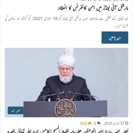
مارشل آئی لینڈز میں امن کانفرنس کا انعقاد
اللہ تعالیٰ کے فضل سے جماعت احمدیہ مارشل آئی لینڈز کو 16؍جنوری 2021ء کو گزشتہ دو سالوں کی
طرح اس…
مزید پڑھیں
خطبہ جمعہ
31 جنوری 2021ء
0
540
خطبہ جمعہ سیّدنا امیر المومنین حضرت خلیفۃ المسیح الخامس ایّدہ اللہ تعالیٰ بنصرہ