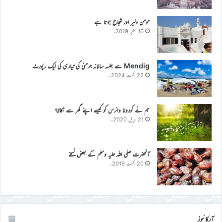
مومن دلیر اور شجاع ہوتا ہے
10 ستمبر 2019ء
Mendig سے جلسہ سالانہ جرمنی کی تیاری کی ایک رپورٹ
22 اگست 2024ء
ہم نے کورونا وائرس کو کیسے اپنے گھر سے نکالا؟
21 اپریل 2020ء
آنحضرت صلی اللہ علیہ وسلم کے بعض نسخے
20 اگست 2019ء
آرکائیوز