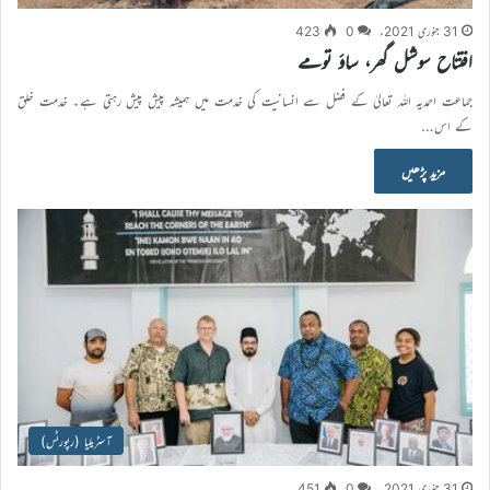
31 جنوری 2021ء
0
423
افتتاح سوشل گھر، ساؤ تومے
جماعت احمدیہ اللہ تعالیٰ کے فضل سے انسانیت کی خدمت میں ہمیشہ پیش پیش رہتی ہے۔ خدمت خلق
کے اس…
مزید پڑھیں
آسٹریلیا (رپورٹس)
31 جنوری 2021ء
0
451