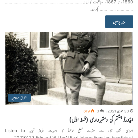
1860ء تا 1867ء سیالکوٹ کا زمانہ …… …… …… …… …… …… …… …… ……
…… …… …… …… کچہری…
مزید پڑھیں
متفرق مضامین
30 جنوری 2021ء
0
619
ایڈورڈ ہشتم کی دستبرداری (قسط اوّل)
اسلامی نقطۂ نگاہ سے حضرت مصلح موعودؓ کا بصیرت افروز تجزیہ Listen to
20210129_Edward VIII byAl Fazl International on hearthis.at…