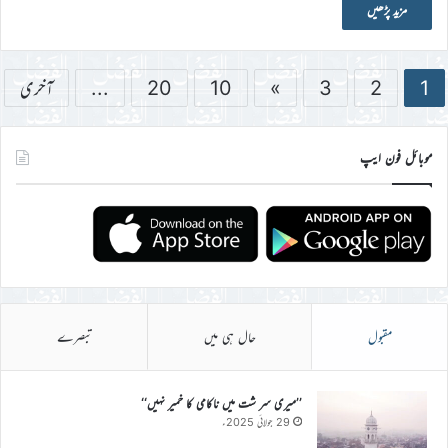
مزید پڑھیں
1
2
3
»
10
20
...
آخری
موبائل فون ایپ
مقبول
حال ہی میں
تبصرے
’’میری سر شت میں ناکامی کا خمیر نہیں‘‘
29 جولائی 2025ء