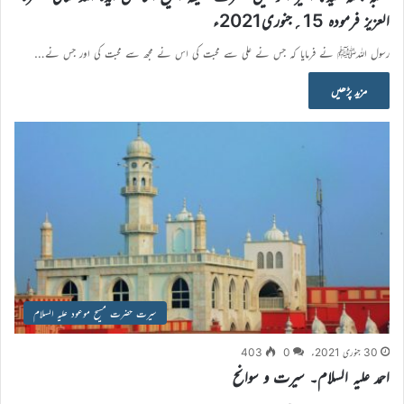
العزیز فرمودہ 15؍جنوری2021ء
رسول اللہﷺ نے فرمایا کہ جس نے علی سے محبت کی اس نے مجھ سے محبت کی اور جس نے…
مزید پڑھیں
سیرت حضرت مسیح موعود علیہ السلام
30 جنوری 2021ء
0
403
احمد علیہ السلام۔ سیرت و سوانح