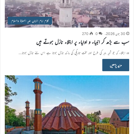
کلام امام الزمان علیہ الصلاۃ والسلام
30 جون 2026ء
0
270
سب سے بڑھ کر انبیاء و اولیاء پر ابتلاء نازل ہوتے ہیں
وہ ابتلاء کہ جو شیر ببر کی طرح اور سخت تاریکی کی مانند نازل ہوتا ہے اس لئے نازل ہوتا…
مزید پڑھیں