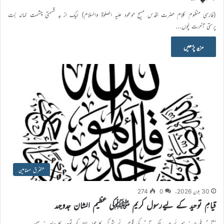
(فارسی منظوم کلام حضرت اقدس مسیح موعود علیہ الصلوٰۃ والسلام) لیک از بد قسمتی چشمت نماند بُت
پرستی آخرت چُوں…
مزید پڑھیں
متفرق مضامین
30 جون 2026ء
0
274
قیامِ توحید کے لیےرسول کریم ﷺکی عظیم الشان جدوجہد
’’آپؐ فوت نہ ہوئے جب تک آپؐ کی قوم نے شرک کا چولہ اتار کر توحید کا جامہ نہ پہن…