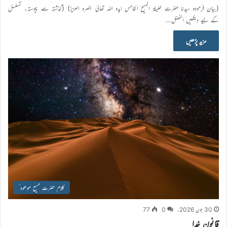
(بیان فرمودہ سیدنا حضرت خلیفۃ المسیح الخامس ایدہ اللہ تعالیٰ بنصرہ العزیز) (گذشتہ سے پیوستہ۔ تسلسل
کے لیے دیکھیں الفضل…
مزید پڑھیں
کلام حضرت مسیح موعود ؑ
30 جون 2026ء
0
77
قانونِ خدا