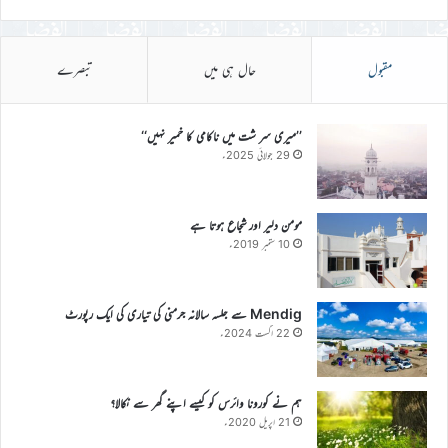
مقبول
حال ہی میں
تبصرے
’’میری سر شت میں ناکامی کا خمیر نہیں‘‘
29 جولائی 2025ء
مومن دلیر اور شجاع ہوتا ہے
10 ستمبر 2019ء
Mendig سے جلسہ سالانہ جرمنی کی تیاری کی ایک رپورٹ
22 اگست 2024ء
ہم نے کورونا وائرس کو کیسے اپنے گھر سے نکالا؟
21 اپریل 2020ء