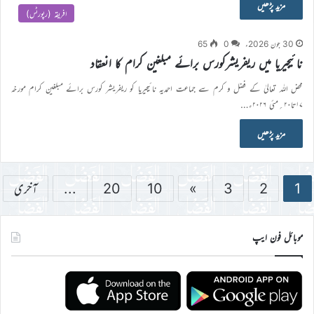
مزید پڑھیں
افریقہ (رپورٹس)
30 جون 2026ء
0
65
نائیجیریا میں ریفریشرکورس برائے مبلغین کرام کا انعقاد
محض اللہ تعالیٰ کے فضل و کرم سے جماعت احمدیہ نائیجیریا کو ریفریشر کورس برائے مبلغین کرام مورخہ
۱۷تا۲۰؍مئی ۲۰۲۶ء…
مزید پڑھیں
1
2
3
»
10
20
...
آخری
موبائل فون ایپ