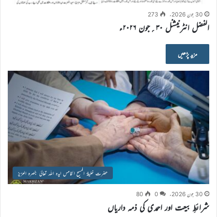
30 جون 2026ء
273
الفضل انٹرنیشنل ۳۰؍جون ۲۰۲۶ء
مزید پڑھیں
حضرت خلیفۃ المسیح الخامس ایدہ اللہ تعالیٰ بنصرہ العزیز
30 جون 2026ء
0
80
شرائطِ بیعت اور احمدی کی ذمہ داریاں