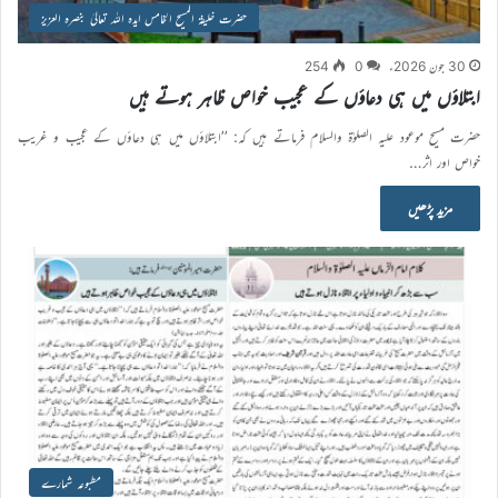
حضرت خلیفۃ المسیح الخامس ایدہ اللہ تعالیٰ بنصرہ العزیز
30 جون 2026ء
0
254
ابتلاؤں میں ہی دعاؤں کے عجیب خواص ظاہر ہوتے ہیں
حضرت مسیح موعود علیہ الصلوٰۃ والسلام فرماتے ہیں کہ: ’’ابتلاؤں میں ہی دعاؤں کے عجیب و غریب
خواص اور اثر…
مزید پڑھیں
مطبوعہ شمارے