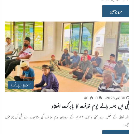
مزید پڑھیں
آسٹریلیا (رپورٹس)
30 جون 2026ء
0
40
فجی میں جلسہ ہائے یوم خلافت کا بابرکت انعقاد
اللہ تعالیٰ کے فضل سے مئی و جون ۲۰۲۶ء کے دوران یوم خلافت کی مناسبت سے فجی کی جماعتوں
میں…