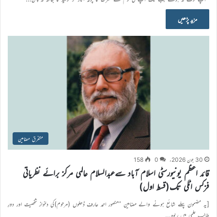
مزید پڑھیں
متفرق مضامین
30 جون 2026ء
0
158
قائد اعظم یونیورسٹی اسلام آباد سےعبدالسلام عالمی مرکز برائے نظریاتی
فزکس اٹلی تک(قسط اول)
[یہ مضمون پہلے شائع ہونے والے مضامین ’’منصور احمد عارف ڈھلوں (مرحوم)کی دلنواز شخصیت اور دورِ
طالب علمی میں ربوہ…