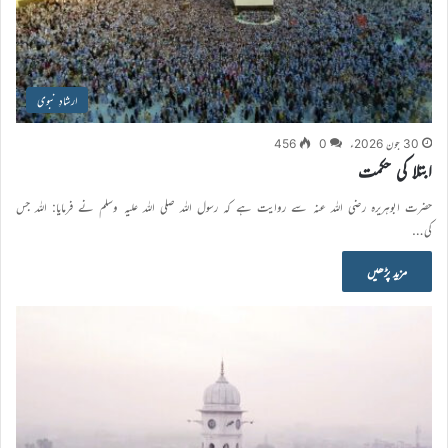
ارشادِ نبوی
30 جون 2026ء
0
456
ابتلا کی حکمت
حضرت ابوہریرہ رضی الله عنہ سے روایت ہے کہ رسول اللہ صلی اللہ علیہ وسلم نے فرمایا: اللہ جس
کی…
مزید پڑھیں