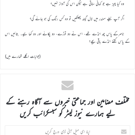
وہ کیا چیز ہے جو کہانی سناتی ہے لیکن اس کی آواز نہیں؟
اگر آپ نیلے سمندر میں لال گیند پھینکیں تو وہ کس رنگ کی ہو جائے گی؟
ناصرکے پاس چھ انڈے تھے، اس نے دو توڑے، دو پکائے اور دو کھا لیے۔ بتائیں اس
کے پاس کتنے انڈے باقی بچے؟
(جوابات اگلے شمارے میں)
مختلف مضامین اور جماعتی خبروں سے آگاہ رہنے کے
لیے ہمارے نیوز لیٹر کو سبسکرائب کریں
اپنا
ای