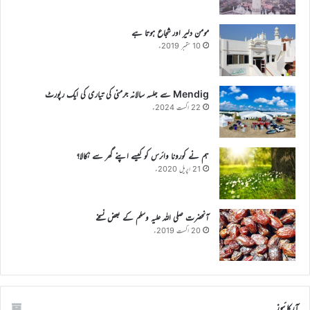
مومن دلیر اور شجاع ہوتا ہے
10 ستمبر 2019ء
Mendig سے جلسہ سالانہ جرمنی کی تیاری کی ایک رپورٹ
22 اگست 2024ء
ہم نے کورونا وائرس کو کیسے اپنے گھر سے نکالا؟
21 اپریل 2020ء
آنحضرت صلی اللہ علیہ وسلم کے بعض نسخے
20 اگست 2019ء
آرکائیوز