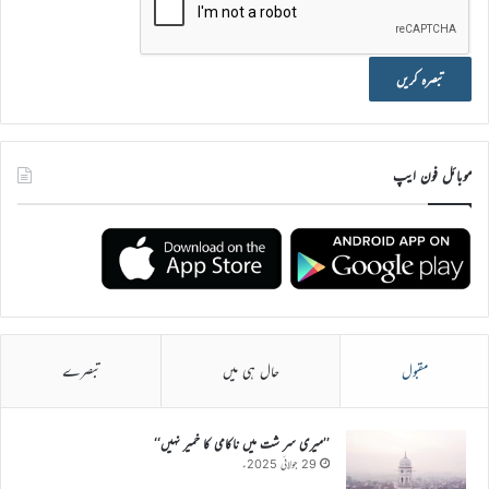
موبائل فون ایپ
مقبول
حال ہی میں
تبصرے
’’میری سر شت میں ناکامی کا خمیر نہیں‘‘
29 جولائی 2025ء