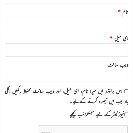
نام
*
ای میل
*
ویب‌ سائٹ
اس براؤزر میں میرا نام، ای میل، اور ویب سائٹ محفوظ رکھیں اگلی
بار جب میں تبصرہ کرنے کےلیے۔
نیوز لیٹر کے لیے سبسکرائب کیجیے