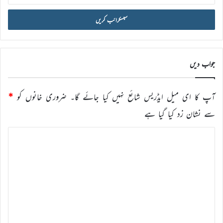
میل
آئی
ڈی
درج
کریں
جواب دیں
آپ کا ای میل ایڈریس شائع نہیں کیا جائے گا۔
ضروری خانوں کو
*
سے نشان زد کیا گیا ہے
ت
ب
ص
ر
ہ
*