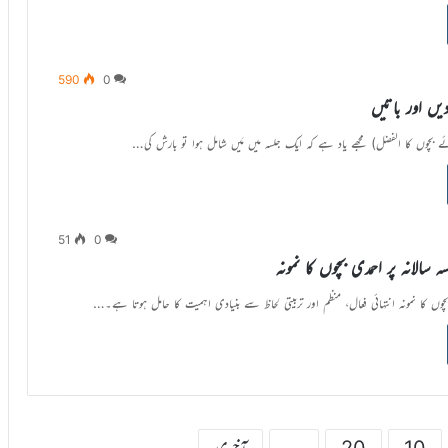
590
0
دیں اور باتیں
ئے بچوں کا الفضل) مجھے یاد ہے کہ ایک جلسہ میں مَیں شامل ہوا تو بارش کی…
51
0
 سالانہ پر احمدی بچوں کا نمونہ
 بچوں کا نمونہ انتہائی فعال، منظم اور تربیتی لحاظ سے بنیادی اہمیت کا حامل ہوتا ہے۔…
10
20
...
آخری