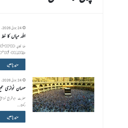
24 جولائی 2026ء
اللہ میاں کا خط
وَمَا کَانَ الۡمُؤۡمِنُوۡنَ
وَلِیُنۡذِرُوۡا قَوۡمَہُ
مزید پڑھیں
24 جولائی 2026ء
مہمان نوازی ت
حضرت ابوشریح خزاعی
رکھتا…
مزید پڑھیں