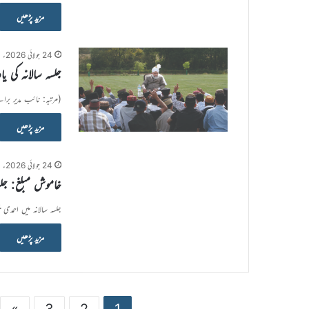
مزید پڑھیں
24 جولائی 2026ء
جلسہ سالانہ کی یا
(مرتبہ: نائب مدیر برا
مزید پڑھیں
24 جولائی 2026ء
خاموش مبلغ: جلسہ
جلسہ سالانہ میں احمدی
مزید پڑھیں
»
3
2
1