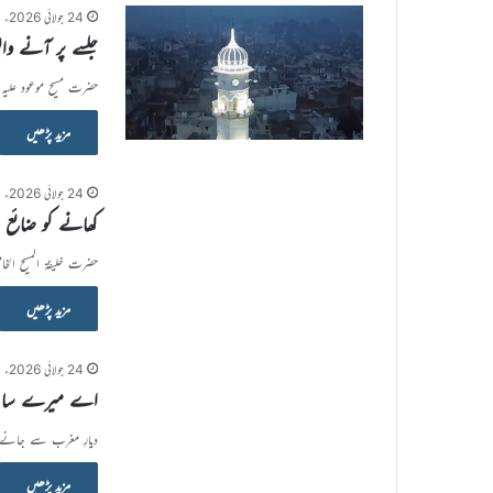
24 جولائی 2026ء
جلسے پر آنے و
حضرت مسیح موعود علیہ
مزید پڑھیں
24 جولائی 2026ء
کھانے کو ضائع 
حضرت خلیفۃ المسیح الخا
مزید پڑھیں
24 جولائی 2026ء
اے میرے سانسوں
دیارِ مغرب سے جانے و
مزید پڑھیں