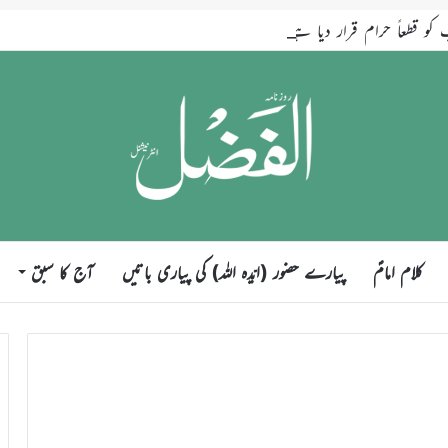
قطعاً حرام قرار دیا ہے
کلام امامؑ
پیارے حضور (ایّدہ اللہ) کی پیاری باتیں
آج کا سبق