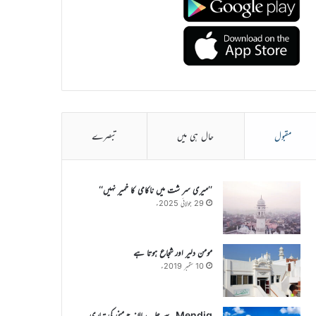
مقبول
حال ہی میں
تبصرے
’’میری سر شت میں ناکامی کا خمیر نہیں‘‘
29 جولائی 2025ء
مومن دلیر اور شجاع ہوتا ہے
10 ستمبر 2019ء
Mendig سے جلسہ سالانہ جرمنی کی تیاری