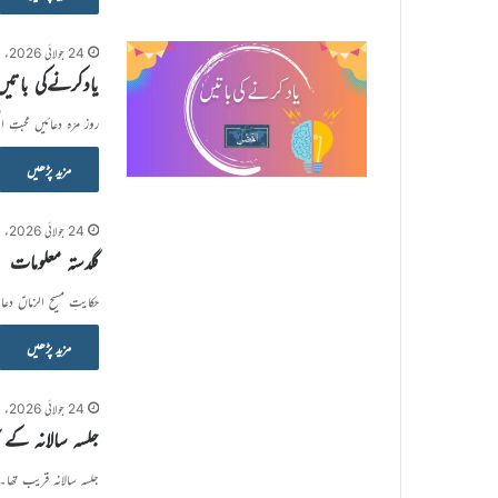
24 جولائی 2026ء
یادکرنےکی باتیں
روز مرّہ دعائیں محبتِ الٰہی کے
مزید پڑھیں
24 جولائی 2026ء
گلدستہ معلومات
حکایتِ مسیح الزماںؑ د
مزید پڑھیں
24 جولائی 2026ء
جلسہ سالانہ کے 
جلسہ سالانہ قریب تھا