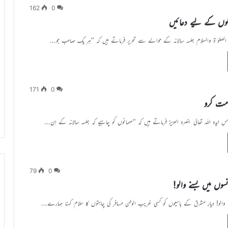
162
0
الوں کے لیے دعائیں
 الصلوٰ ة والسلام جلسہ سالانہ کے حوالے سے تحریر فرماتے ہیں کہ ’’ہر یک صاحب جو…
171
0
مت کرو
مس ایّدہ اللہ تعالیٰ بنصرہ العزیز فرماتے ہیں کہ ’’مہمانوں کو چاہیے کہ جلسہ سالانہ کے اِن…
79
0
 میں بسنے والو!
الو! دیارِ مشرق کے باسیوں کو کسی غریب الوطن مسافر کی چاہتوں کا سلام کہنا ہمارے…