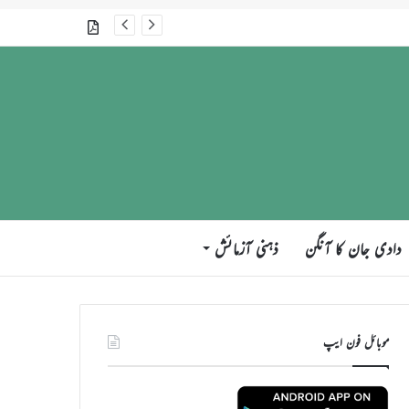
گذشتہ شمارے
دادی جان کا آنگن
ذہنی آزمائش
موبائل فون ایپ