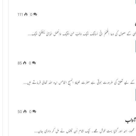
111
0
 حصول کی دعا اَللّٰھُمَّ اِنِّیْ اَسْاٴَلُکَ حُبَّکَ وَحُبَّ مَنْ یُّحِبُّکَ وَالْعَمَلَ الَّذِیْ یُبَلِّغُنِیْ حُبَّکَ…
85
0
عا کے لیے تعلق کی ضرورت ہوتی ہے حضرت خلیفۃ المسیح الخامس ایدہ اللہ تعالیٰ فرماتے ہیں…
50
0
آداب
۔ محمود، احمد اور گڑیا بہت خوش تھے۔ ایک شام اُن تینوں نے مل کر دادی جان…