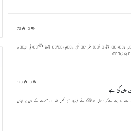
78
0
 لِیَنۡفِرُوۡا کَآفَّۃً ؕ فَلَوۡلَا نَفَرَ مِنۡ کُلِّ فِرۡقَۃٍ مِّنۡہُمۡ طَآئِفَۃٌ لِّیَتَفَقَّہُوۡا فِی الدِّیۡنِ
مۡ اِذَا رَجَعُوۡۤا…
110
0
ین دن کی ہے
ؓ سے روایت ہےکہ رسول اللہﷺ نے فرمایا: ’’جو شخص اللہ اور آخرت کے دن پر ایمان