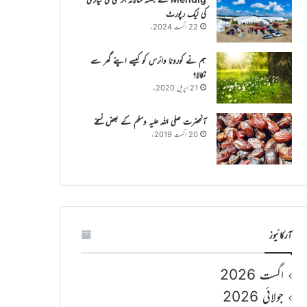
کی ایک رپورٹ
22 اگست 2024ء
ہم نے کورونا وائرس کو کیسے اپنے گھر سے
نکالا؟
21 اپریل 2020ء
آنحضرت صلی اللہ علیہ وسلم کے بعض نسخے
20 اگست 2019ء
آرکائیوز
اگست 2026
جولائی 2026