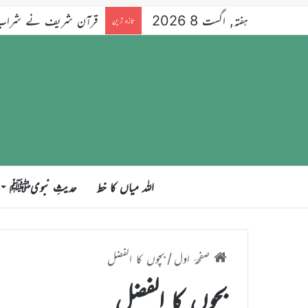
ہفتہ, اگست 8 2026
قرآن شریف نے شراب کو 
تازہ ترین
اللہ میاں کا خط
حدیثِ نبویﷺ
صفحۂ اول
/
بچوں کا الفضل
بچوں کا الفضل