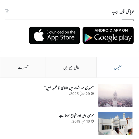
موبائل فون ایپ
مقبول
حال ہی میں
تبصرے
’’میری سر شت میں ناکامی کا خمیر نہیں‘‘
29 جولائی 2025ء
مومن دلیر اور شجاع ہوتا ہے
10 ستمبر 2019ء