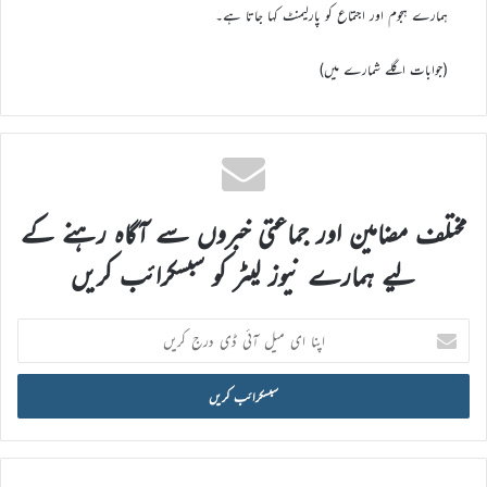
ہمارے ہجوم اور اجتماع کو پارلیمنٹ کہا جاتا ہے۔
(جوابات اگلے شمارے میں)
مختلف مضامین اور جماعتی خبروں سے آگاہ رہنے کے
لیے ہمارے نیوز لیٹر کو سبسکرائب کریں
اپنا
ای
میل
آئی
ڈی
درج
کریں