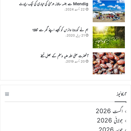
Mendig سے جلسہ سالانہ جرمنی کی تیاری کی ایک رپورٹ
22 اگست 2024ء
ہم نے کورونا وائرس کو کیسے اپنے گھر سے نکالا؟
21 اپریل 2020ء
آنحضرت صلی اللہ علیہ وسلم کے بعض نسخے
20 اگست 2019ء
آرکائیوز
اگست 2026
جولائی 2026
جون 2026