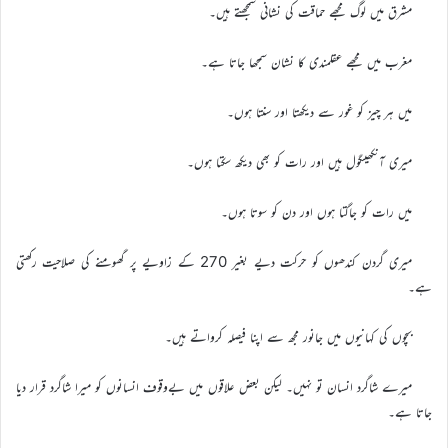
مشرق میں لوگ مجھے حماقت کی نشانی سمجھتے ہیں۔
مغرب میں مجھے عقلمندی کا نشان سمجھا جاتا ہے۔
میں ہر چیز کو غور سے دیکھتا اور سنتا ہوں۔
میری آنکھیںگول ہیں اور رات کو بھی دیکھ سکتا ہوں۔
میں رات کو جاگتا ہوں اور دن کو سوتا ہوں۔
میری گردن کندھوں کو حرکت دیے بغیر 270 کے زاویے پر گھومنے کی صلاحیت رکھتی
ہے۔
بچوں کی کہانیوں میں جانور مجھ سے اپنا فیصلہ کرواتے ہیں۔
میرے شاگرد انسان تو نہیں۔ لیکن بعض علاقوں میں بےوقوف انسانوں کو میرا شاگرد قرار دیا
جاتا ہے۔