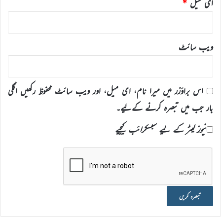
ای میل
*
ویب‌ سائٹ
اس براؤزر میں میرا نام، ای میل، اور ویب سائٹ محفوظ رکھیں اگلی
بار جب میں تبصرہ کرنے کےلیے۔
نیوز لیٹر کے لیے سبسکرائب کیجیے