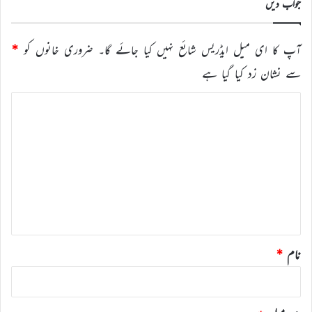
جواب دیں
آپ کا ای میل ایڈریس شائع نہیں کیا جائے گا۔
ضروری خانوں کو
*
سے نشان زد کیا گیا ہے
ت
ب
ص
ر
ہ
*
نام
*