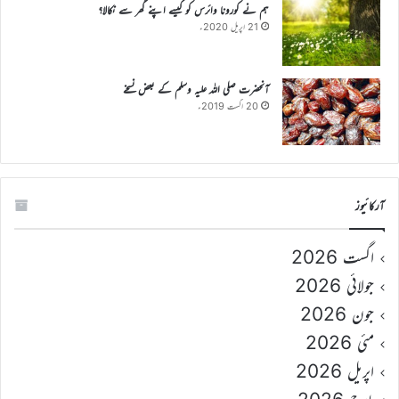
ہم نے کورونا وائرس کو کیسے اپنے گھر سے نکالا؟
21 اپریل 2020ء
آنحضرت صلی اللہ علیہ وسلم کے بعض نسخے
20 اگست 2019ء
آرکائیوز
اگست 2026
جولائی 2026
جون 2026
مئی 2026
اپریل 2026