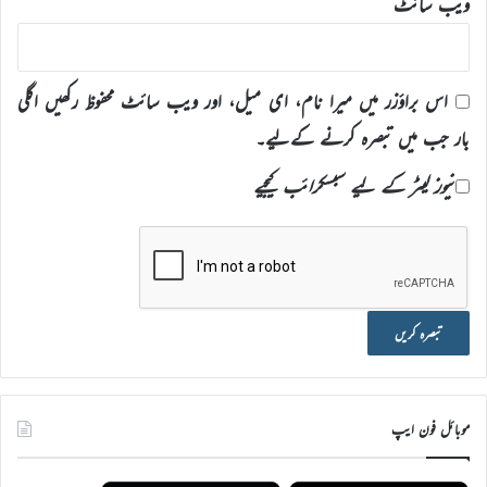
ویب‌ سائٹ
اس براؤزر میں میرا نام، ای میل، اور ویب سائٹ محفوظ رکھیں اگلی
بار جب میں تبصرہ کرنے کےلیے۔
نیوز لیٹر کے لیے سبسکرائب کیجیے
موبائل فون ایپ