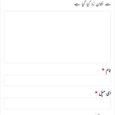
سے نشان زد کیا گیا ہے
ت
ب
ص
ر
ہ
*
نام
*
ای میل
*