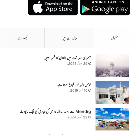
مقبول
حال ہی میں
تبصرے
’’میری سر شت میں ناکامی کا خمیر نہیں‘‘
29 جولائی 2025ء
مومن دلیر اور شجاع ہوتا ہے
10 ستمبر 2019ء
Mendig سے جلسہ سالانہ جرمنی کی تیاری کی ایک رپورٹ
22 اگست 2024ء