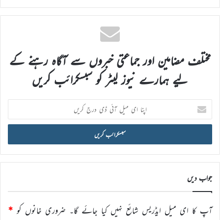
مختلف مضامین اور جماعتی خبروں سے آگاہ رہنے کے
لیے ہمارے نیوز لیٹر کو سبسکرائب کریں
اپنا
ای
میل
آئی
ڈی
درج
کریں
جواب دیں
آپ کا ای میل ایڈریس شائع نہیں کیا جائے گا۔
ضروری خانوں کو
*