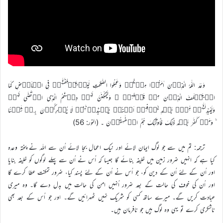
وَعَدَ اللّٰہُ الَّذِیۡنَ اٰمَنُوۡا مِنۡکُمۡ وَعَمِلُوا الصّٰلِحٰتِ لَیَسۡتَخۡلِفَنَّہُمۡ فِی الۡاَرۡضِ کَمَا
اسۡتَخۡلَفَ الَّذِیۡنَ مِنۡ قَبۡلِہِمۡ ۪ وَلَیُمَکِّنَنَّ لَہُمۡ دِیۡنَہُمُ الَّذِی ارۡتَضٰی لَہُمۡ
وَلَیُبَدِّلَنَّہُمۡ مِّنۡۢ بَعۡدِ خَوۡفِہِمۡ اَمۡنًاؕ یَعۡبُدُوۡنَنِیۡ لَا یُشۡرِکُوۡنَ بِیۡ شَیۡئًا
ؕ وَمَنۡ کَفَرَ بَعۡدَ ذٰلِکَ فَاُولٰٓئِکَ ہُمُ الۡفٰسِقُوۡنَ ۔ (النور: 56)
ترجمہ: تم میں سے جو لوگ ایمان لائے اور نیک اعمال بجا لائے اُن سے اللہ نے پختہ وعدہ
کیا ہے کہ انہیں ضرور زمین میں خلیفہ بنائے گا جیسا کہ اُس نے اُن سے پہلے لوگوں کو خلیفہ بنایا
اور اُن کے لئے اُن کے دین کو، جو اُس نے اُن کے لئے پسند کیا، ضرور تمکنت عطا کرے گا
اور اُن کی خوف کی حالت کے بعد ضرور اُنہیں امن کی حالت میں بدل دے گا۔ وہ میری
عبادت کریں گے۔ میرے ساتھ کسی کو شریک نہیں ٹھہرائیں گے۔ اور جو اُس کے بعد بھی
ناشکری کرے تو یہی وہ لوگ ہیں جو نافرمان ہیں۔