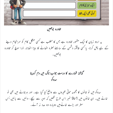
محاورہ بوجھیں
یہ اردو زبان کا ایک مشہور محاورہ ہے جس کا مطلب ہے کسی مشکل کام کو سرانجام دینے
کے لیے پہل کرنا، یا کسی طاقتور دشمن کے سامنے خطرہ اٹھانے کا بیڑا اٹھانا۔ ذرا سوچ کر محاورہ
بوجھیں۔
گذشتہ شمارے کا درست جواب:ناک میں دم کردینا
سدوکو
سدوکو میں نو خانوں کا مجموعہ موٹی لکیروں سے واضح کیا گیا ہے۔ اور ہرخانے میں بھی نو
خانے ہیں۔ اِن خانوں میں 1تا9 نمبر اِس طرح لکھیں کہ اوپر سے نیچے، دائیں سے بائیں اُس
سطر اور بڑے خانےمیں دوبارہ وہ عدد نہ آئے۔