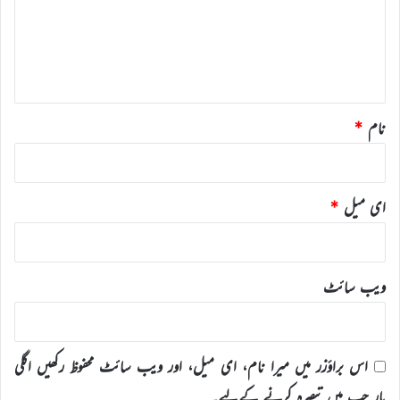
ر
ہ
*
نام
*
ای میل
*
ویب‌ سائٹ
اس براؤزر میں میرا نام، ای میل، اور ویب سائٹ محفوظ رکھیں اگلی
بار جب میں تبصرہ کرنے کےلیے۔