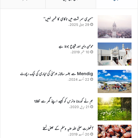
’’میری سر شت میں ناکامی کا خمیر نہیں‘‘
29 جولائی 2025ء
مومن دلیر اور شجاع ہوتا ہے
10 ستمبر 2019ء
Mendig سے جلسہ سالانہ جرمنی کی تیاری کی ایک رپورٹ
22 اگست 2024ء
ہم نے کورونا وائرس کو کیسے اپنے گھر سے نکالا؟
21 اپریل 2020ء
آنحضرت صلی اللہ علیہ وسلم کے بعض نسخے
20 اگست 2019ء