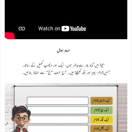
اردو سوال
بچو! میں گڈو پھر سےحاضر ہوں، ایک اور دلچسپ کھیل کے ساتھ۔
آئیں!نام، چیز اور جگہ کھیلتے ہیں۔ آج حرف ’’غ‘‘ سے الفاظ بتائیں۔