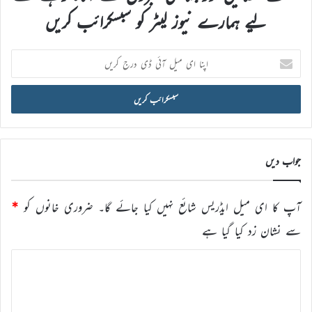
لیے ہمارے نیوز لیٹر کو سبسکرائب کریں
اپنا
ای
میل
آئی
ڈی
درج
کریں
جواب دیں
آپ کا ای میل ایڈریس شائع نہیں کیا جائے گا۔
ضروری خانوں کو
*
سے نشان زد کیا گیا ہے
ت
ب
ص