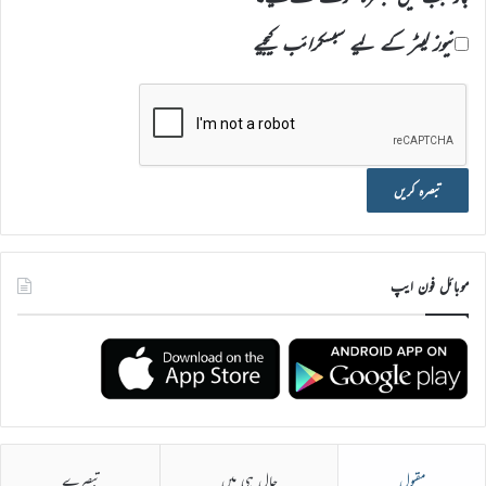
نیوز لیٹر کے لیے سبسکرائب کیجیے
موبائل فون ایپ
مقبول
حال ہی میں
تبصرے