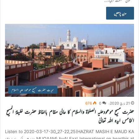
مضمون عصمت انبیاء…
مزید پڑھیں
سیرت حضرت مسیح موعود علیہ السلام
21 مارچ 2020ء
0
676
حضرت مسیح موعودعلیہ الصلوٰۃ والسلام کا عالی مقام بالفاظ حضرت خلیفۃ المسیح
الخامس ایدہ اللہ تعالیٰ
Listen to 2020-03-17-30_27-22,25(HAZRAT MASIH E MAUD KA
MUQAAM) byAl Fazl International on hearthis.at دنیا میں ایک ایسا وجود