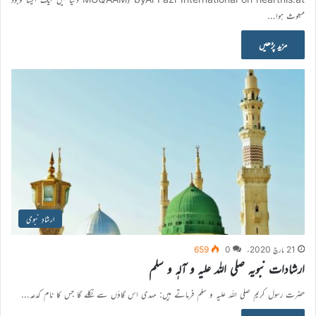
مبعوث ہوا…
مزید پڑھیں
ارشادِ نبوی
21 مارچ 2020ء
0
659
ارشادات نبویہ صلی اللہ علیہ و آلہٖ و سلم
حضرت رسول کریم صلی اللہ علیہ و سلم فرماتے ہیں: مہدی اس گاؤں سے نکلے گا جس کا نام کدعہ…