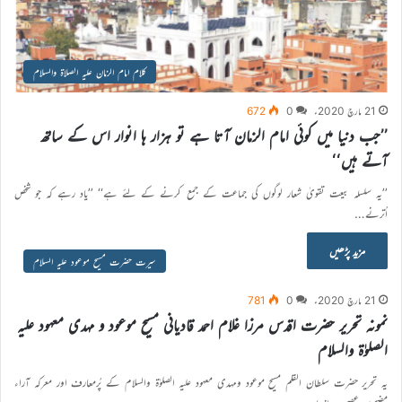
کلام امام الزمان علیہ الصلاۃ والسلام
21 مارچ 2020ء
0
672
’’جب دنیا میں کوئی امام الزمان آتا ہے تو ہزار ہا انوار اس کے ساتھ
آتے ہیں‘‘
’’یہ سلسلہ بیعت تقویٰ شعار لوگوں کی جماعت کے جمع کرنے کے لئے ہے‘‘ ’’یاد رہے کہ جو شخص
اُترنے…
مزید پڑھیں
سیرت حضرت مسیح موعود علیہ السلام
21 مارچ 2020ء
0
781
نمونہ تحریر حضرت اقدس مرزا غلام احمد قادیانی مسیح موعود و مہدی معہود علیہ
الصلوٰۃ والسلام
یہ تحریر حضرت سلطان القلم مسیح موعود ومہدی معہود علیہ الصلوٰۃ والسلام کے پُرمعارف اور معرکہ آراء