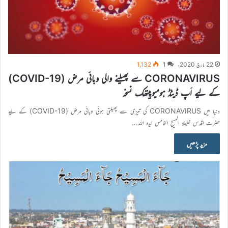
22 مارچ 2020ء
1
1,132
CORONAVIRUS سے پھیلنے والی وبائی مرض (COVID-19)
کے لیے اَپ ڈیٹڈ ہومیوپیتھک نسخہ
دنیا میں CORONAVIRUS کی تیزی سے پھیلتی ہوئی وبائی مرض (COVID-19) کے لیے
حضرت اقدس خلیفۃ المسیح الخامس ایّدہ اللہ…
مزید پڑھیں