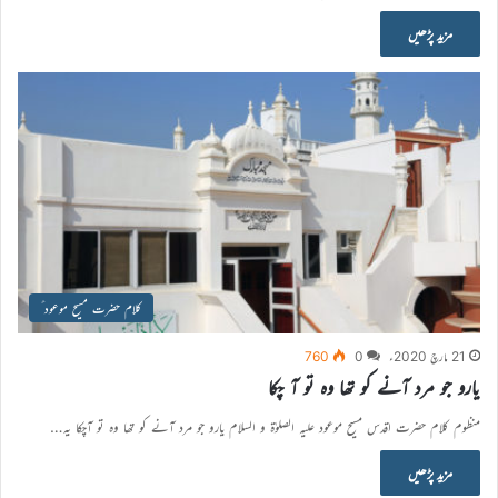
مزید پڑھیں
کلام حضرت مسیح موعود ؑ
21 مارچ 2020ء
0
760
یارو جو مرد آنے کو تھا وہ تو آ چکا
منظوم کلام حضرت اقدس مسیح موعود علیہ الصلوٰۃ و السلام یارو جو مرد آنے کو تھا وہ تو آچکا یہ…
مزید پڑھیں