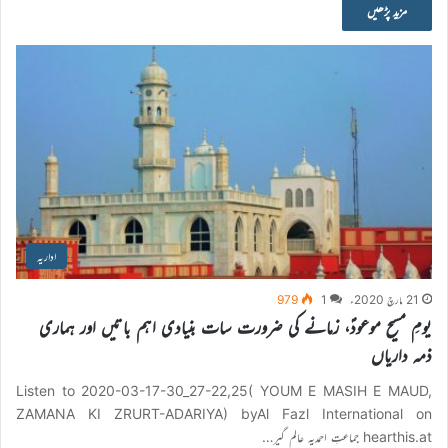
مزید پڑھیں
اداریہ
21 مارچ 2020ء
1
979
یومِ مسیح موعودؑ، زمانے کی ضرورت سات بنیادی اہم باتیں اور ہماری
ذمہ داریاں
Listen to 2020-03-17-30_27-22,25( YOUM E MASIH E MAUD,
ZAMANA KI ZRURT-ADARIYA) byAl Fazl International on
hearthis.at جماعتِ احمدیہ عالم گیر…