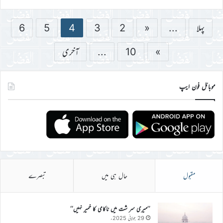
پہلا
...
«
2
3
4
5
6
»
10
...
آخری
موبائل فون ایپ
مقبول
حال ہی میں
تبصرے
’’میری سر شت میں ناکامی کا خمیر نہیں‘‘
29 جولائی 2025ء