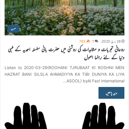
صحت
28 مارچ 2020ء
1
763
روحانی تجربات و مشاہدات کی روشنی میں حضرت بانی سلسلہ احمدیہ کے طبی
دنیا کے لئے رہنما اصول
Listen to 2020-03-29(ROOHANI TJRUBAAT KI ROSHNI MEN
HAZRAT BANI SILSLA AHMADIYYA KA TIBI DUNIYA KA LIYA
ASOOL) byAl Fazl International…
مزید پڑھیں