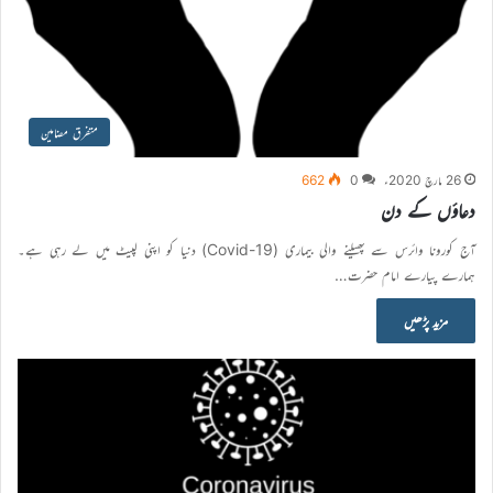
متفرق مضامین
26 مارچ 2020ء
0
662
دعاؤں کے دن
آج کورونا وائرس سے پھیلنے والی بیماری (Covid-19) دنیا کو اپنی لپیٹ میں لے رہی ہے۔
ہمارے پیارے امام حضرت…
مزید پڑھیں