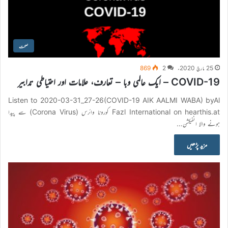
صحت
25 مارچ 2020ء
2
869
COVID-19 – ایک عالمی وبا – تعارف، علامات اور احتیاطی تدابیر
Listen to 2020-03-31_27-26(COVID-19 AIK AALMI WABA) byAl
Fazl International on hearthis.at کورونا وائرس (Corona Virus) سے پیدا
ہونے والا انفیکشن…
مزید پڑھیں