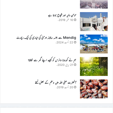
مومن دلیر اور شجاع ہوتا ہے
10 ستمبر 2019ء
Mendig سے جلسہ سالانہ جرمنی کی تیاری کی ایک رپورٹ
22 اگست 2024ء
ہم نے کورونا وائرس کو کیسے اپنے گھر سے نکالا؟
21 اپریل 2020ء
آنحضرت صلی اللہ علیہ وسلم کے بعض نسخے
20 اگست 2019ء