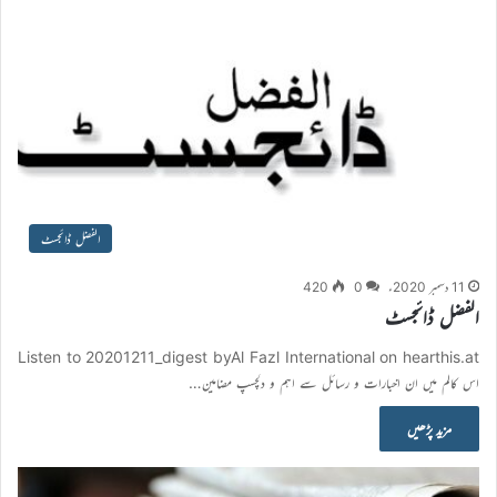
الفضل ڈائجسٹ
11 دسمبر 2020ء
0
420
الفضل ڈائجسٹ
Listen to 20201211_digest byAl Fazl International on hearthis.at
اس کالم میں ان اخبارات و رسائل سے اہم و دلچسپ مضامین…
مزید پڑھیں