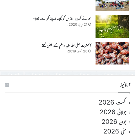
ہم نے کورونا وائرس کو کیسے اپنے گھر سے نکالا؟
21 اپریل 2020ء
آنحضرت صلی اللہ علیہ وسلم کے بعض نسخے
20 اگست 2019ء
آرکائیوز
اگست 2026
جولائی 2026
جون 2026
مئی 2026