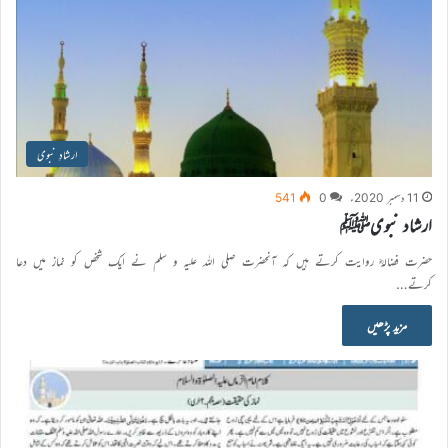
ارشادِ نبوی
11 دسمبر 2020ء
0
541
ارشاد نبویﷺ
حضرت فضالہؓ روایت کرتے ہیں کہ آنحضرت صلی اللہ علیہ و سلم نے ایک شخص کو نماز میں دعا
کرتے…
مزید پڑھیں