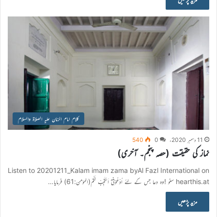
کلام امام الزمان علیہ الصلاۃ والسلام
11 دسمبر 2020ء
0
540
نماز کی حقیقت (حصہ پنجم۔ آخری)
Listen to 20201211_Kalam imam zama byAl Fazl International on
hearthis.at سنو !وہ دعا جس کے لئے اُدْعُوْنِيْٓ اَسْتَجِبْ لَكُمْ(المؤمن:61) فرمایا…
مزید پڑھیں