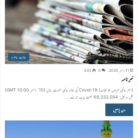
حالاتِ حاضرہ
11 دسمبر 2020ء
0
332
خبرنامہ
(اہم عالمی خبروں کا خلاصہ) Covid-19 کی تازہ عالمی صورتِ حال (10؍دسمبر 10:00 GMT)
کل مریض: 69,332,094 صحت یاب ہونے…
مزید پڑھیں