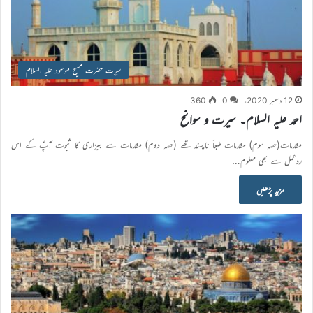
سیرت حضرت مسیح موعود علیہ السلام
12 دسمبر 2020ء
0
360
احمد علیہ السلام۔ سیرت و سوانح
مقدمات(حصہ سوم) مقدمات طبعاً ناپسند تھے (حصہ دوم) مقدمات سے بیزاری کا ثبوت آپؑ کے اس
ردعمل سے بھی معلوم…
مزید پڑھیں