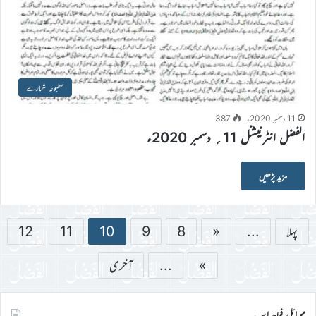
مطبوعہ شمارے
11 دسمبر 2020ء
387
الفضل انٹرنیشنل 11؍ دسمبر 2020ء
مزید پڑھیں
پہلا
...
«
8
9
10
11
12
»
...
آخری
موبائل فون ایپ