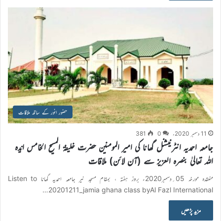
حضور انور کے ساتھ ملاقات
11 دسمبر 2020ء
0
381
جامعہ احمدیہ انٹرنیشنل گھانا کی امیر المومنین حضرت خلیفۃ المسیح الخامس ایّدہ
اللہ تعالیٰ بنصرہ العزیز سے (آن لائن) ملاقات
منعقدہ مورخہ 05؍دسمبر2020ء بروز ہفتہ ، بمقام مسجد نیر جامعہ احمدیہ گھانا Listen to
20201211_jamia ghana class byAl Fazl International…
مزید پڑھیں