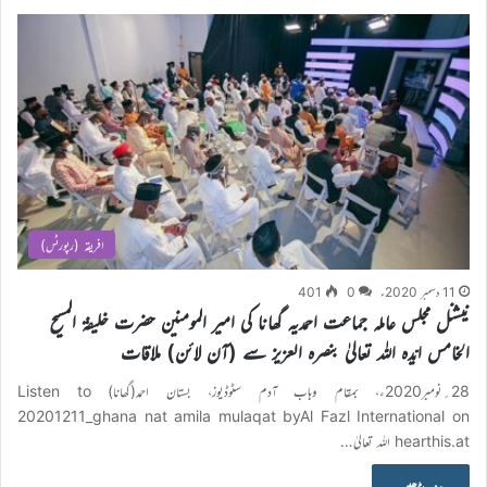
افریقہ (رپورٹس)
11 دسمبر 2020ء
0
401
نیشنل مجلس عاملہ جماعت احمدیہ گھانا کی امیر المومنین حضرت خلیفۃ المسیح
الخامس ایّدہ اللہ تعالیٰ بنصرہ العزیز سے (آن لائن) ملاقات
28؍نومبر2020ء، بمقام وہاب آدم سٹوڈیوز، بستان احمد(گھانا) Listen to
20201211_ghana nat amila mulaqat byAl Fazl International on
hearthis.at اللہ تعالیٰ…
مزید پڑھیں