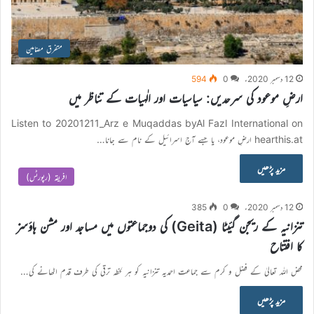
متفرق مضامین
12 دسمبر 2020ء
0
594
ارضِ موعود کی سرحدیں: سیاسیات اور الٰہیات کے تناظر میں
Listen to 20201211_Arz e Muqaddas byAl Fazl International on
hearthis.at ارضِ موعود، یا جسے آج اسرائیل کے نام سے جانا…
مزید پڑھیں
افریقہ (رپورٹس)
12 دسمبر 2020ء
0
385
تنزانیہ کے ریجن گئیٹا (Geita) کی دوجماعتوں میں مساجد اور مشن ہاؤسز
کا افتتاح
محض اللہ تعالیٰ کے فضل و کرم سے جماعت احمدیہ تنزانیہ کو ہر لحظہ ترقی کی طرف قدم اٹھانے کی…
مزید پڑھیں