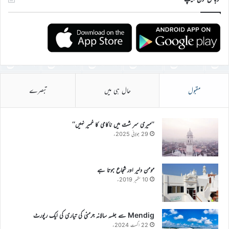
مقبول
حال ہی میں
تبصرے
’’میری سر شت میں ناکامی کا خمیر نہیں‘‘
29 جولائی 2025ء
مومن دلیر اور شجاع ہوتا ہے
10 ستمبر 2019ء
Mendig سے جلسہ سالانہ جرمنی کی تیاری کی ایک رپورٹ
22 اگست 2024ء