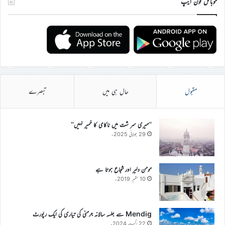
موبائل فون ایپ
مقبول
حال ہی میں
تبصرے
’’میری سر شت میں ناکامی کا خمیر نہیں‘‘
29 جولائی 2025ء
مومن دلیر اور شجاع ہوتا ہے
10 ستمبر 2019ء
Mendig سے جلسہ سالانہ جرمنی کی تیاری کی ایک رپورٹ
22 اگست 2024ء