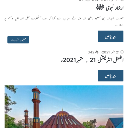
ارشاد نبوی ﷺ
حضرت عبداللہ بن مسعود رضی اللہ عنہ نے احباب سے کہا کہ جب آنحضرت صلی اللہ علیہ وسلم پر
درود…
مزید پڑھیں
مطبوعہ شمارے
21 ستمبر 2021ء
342
الفضل انٹرنيشنل 21 ؍ ستمبر2021ء
مزید پڑھیں