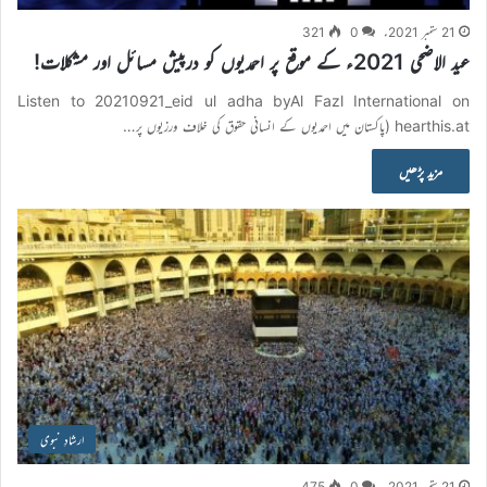
21 ستمبر 2021ء
0
321
عید الاضحی 2021ء کے موقع پر احمدیوں کو درپیش مسائل اور مشکلات!
Listen to 20210921_eid ul adha byAl Fazl International on
hearthis.at (پاکستان میں احمدیوں کے انسانی حقوق کی خلاف ورزیوں پر…
مزید پڑھیں
ارشادِ نبوی
21 ستمبر 2021ء
0
475