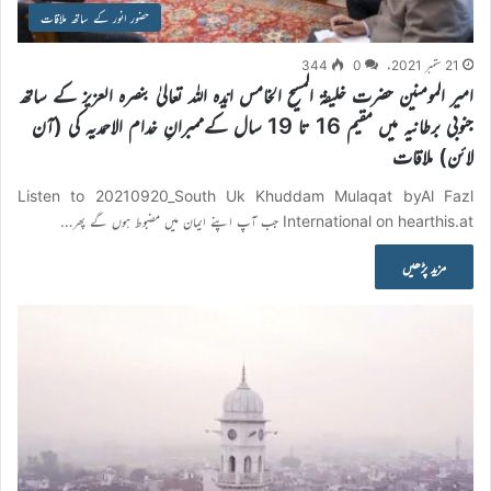
حضور انور کے ساتھ ملاقات
21 ستمبر 2021ء
0
344
امیر المومنین حضرت خلیفۃ المسیح الخامس ایّدہ اللہ تعالیٰ بنصرہ العزیز کے ساتھ
جنوبی برطانیہ میں مقیم 16 تا 19 سال کےممبرانِ خدام الاحمدیہ کی (آن
لائن) ملاقات
Listen to 20210920_South Uk Khuddam Mulaqat byAl Fazl
International on hearthis.at جب آپ اپنے ایمان میں مضبوط ہوں گے پھر…
مزید پڑھیں