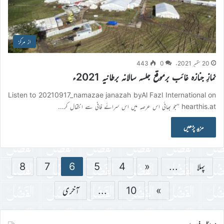
از مرکز
20 ستمبر 2021ء
0
443
نمازِ جنازہ غائب برموقع جلسہ سالانہ برطانیہ 2021ء
Listen to 20210917_namazae janazah byAl Fazl International on
hearthis.at ’’جو بھائی اس عرصه میں اس سرائے فانی سے انتقال کر…
مزید پڑھیں
پہلا
...
«
4
5
6
7
8
»
10
...
آخری