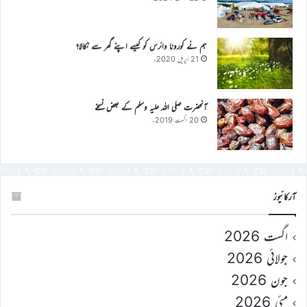
ہم نے کورونا وائرس کو کیسے اپنے گھر سے نکالا؟
21 اپریل 2020ء
آنحضرت صلی اللہ علیہ وسلم کے بعض نسخے
20 اگست 2019ء
آرکائیوز
اگست 2026
جولائی 2026
جون 2026
مئی 2026