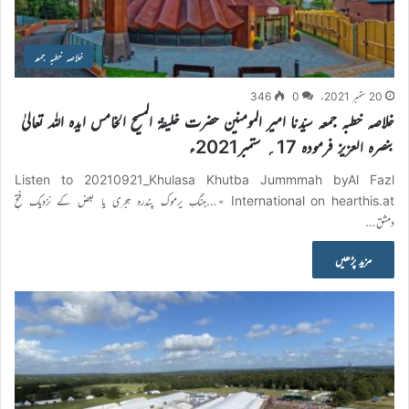
خلاصہ خطبہ جمعہ
20 ستمبر 2021ء
0
346
خلاصہ خطبہ جمعہ سیّدنا امیر المومنین حضرت خلیفۃ المسیح الخامس ایدہ اللہ تعالیٰ
بنصرہ العزیز فرمودہ 17؍ ستمبر2021ء
Listen to 20210921_Khulasa Khutba Jummmah byAl Fazl
International on hearthis.at ٭…جنگِ یرموک پندرہ ہجری یا بعض کے نزدیک فتحِ
دمشق…
مزید پڑھیں