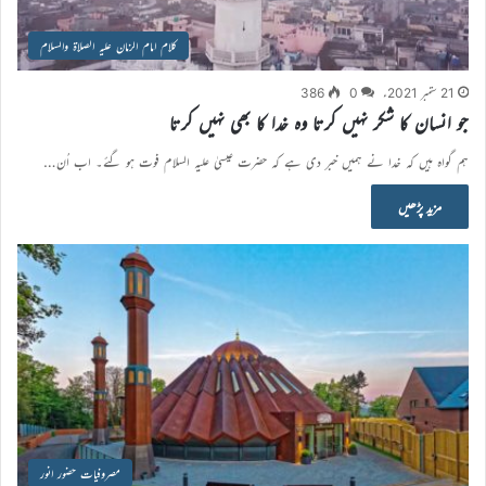
کلام امام الزمان علیہ الصلاۃ والسلام
21 ستمبر 2021ء
0
386
جو انسان کا شکر نہیں کرتا وہ خدا کا بھی نہیں کرتا
ہم گواہ ہیں کہ خدا نے ہمیں خبر دی ہے کہ حضرت عیسیٰ علیہ السلام فوت ہو گئے۔ اب اُن…
مزید پڑھیں
مصروفیات حضور انور