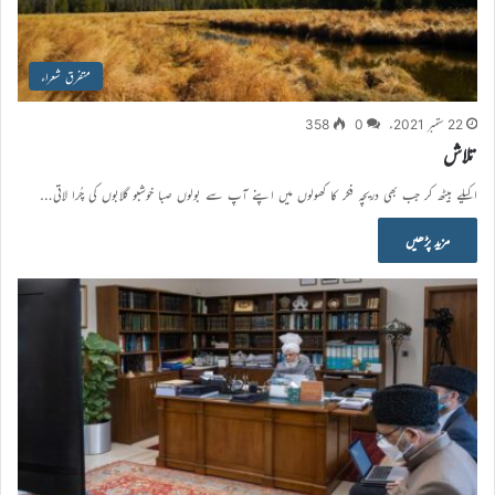
متفرق شعراء
22 ستمبر 2021ء
0
358
تلاش
اکیلے بیٹھ کر جب بھی دریچہ فکر کا کھولوں میں اپنے آپ سے بولوں صبا خوشبو گلابوں کی چُرا لاتی…
مزید پڑھیں