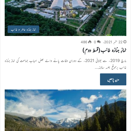
نماز جنازہ حاضر و غائب
22 ستمبر 2021ء
0
486
نمازِ جنازہ غائب(قسط دوم)
مارچ 2019ء سے جولائی 2021ء کے دوران وفات پانے والے بعض احبابِ جماعت کی نمازِ جنازہ
غائب برموقع جلسہ سالانہ…
مزید پڑھیں