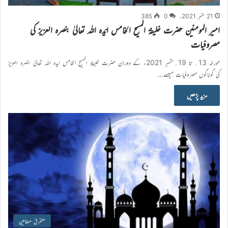
21 ستمبر 2021ء
0
385
امیر المومنین حضرت خلیفۃ المسیح الخامس ایّدہ اللہ تعالیٰ بنصرہ العزیز کی
مصروفیات
مورخہ 13؍ تا 19؍ستمبر 2021ء کے دوران حضرت خليفۃ المسيح الخامس ايدہ اللہ تعاليٰ بنصرہ العزيز
کي گوناگوں مصروفيات میںسے…
مزید پڑھیں
متفرق مضامین