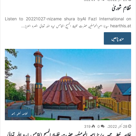
نظامِ شوریٰ
Listen to 20221027-nizame shura byAl Fazl International on
hearthis.at سیدنا امیرالمومنین حضرت خلیفۃ المسیح الخامس ایدہ اللہ تعالیٰ بنصرہ العزیز…
مزید پڑھیں
خلاصہ خطبہ جمعہ
28 اکتوبر 2022ء
0
319
خلاصہ خطبہ جمعہ سیّدنا امیر المومنین حضرت خلیفۃ المسیح الخامس ایدہ اللہ تعالیٰ