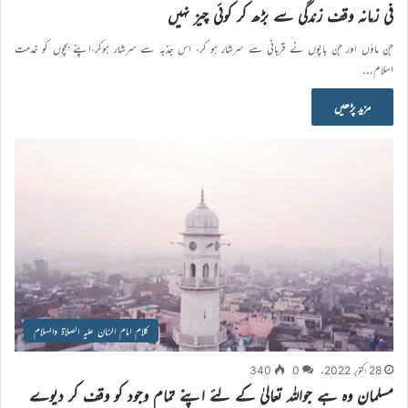
فی زمانہ وقف زندگی سے بڑھ کر کوئی چیز نہیں
جن ماؤں اور جن باپوں نے قربانی سے سرشار ہو کر، اس جذبہ سے سرشار ہوکر،اپنے بچوں کو خدمت
اسلام…
مزید پڑھیں
کلام امام الزمان علیہ الصلاۃ والسلام
28 اکتوبر 2022ء
0
340
مسلمان وہ ہے جواللہ تعالیٰ کے لئے اپنے تمام وجود کو وقف کر دیوے