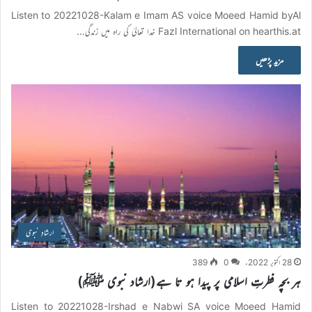
Listen to 20221028-Kalam e Imam AS voice Moeed Hamid byAl
Fazl International on hearthis.at خدا تعالیٰ کی راہ میں زندگی…
مزید پڑھیں
ارشادِ نبوی
28 اکتوبر 2022ء
0
389
ہر بچہ فطرتِ اسلامی پر پیدا ہو تا ہے(ارشاد نبوی ﷺ)
Listen to 20221028-Irshad e Nabwi SA voice Moeed Hamid