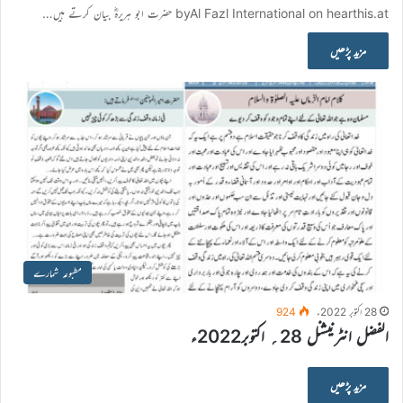
byAl Fazl International on hearthis.at حضرت ابو ہریرہؓ بیان کرتے ہیں…
مزید پڑھیں
مطبوعہ شمارے
28 اکتوبر 2022ء
924
الفضل انٹرنيشنل 28؍ اکتوبر2022ء
مزید پڑھیں