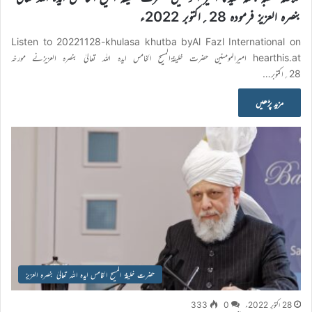
بنصرہ العزیز فرمودہ 28؍اکتوبر 2022ء
Listen to 20221128-khulasa khutba byAl Fazl International on
hearthis.at اميرالمومنين حضرت خليفةالمسيح الخامس ايدہ اللہ تعاليٰ بنصرہ العزيزنے مورخہ
28؍اکتوبر…
مزید پڑھیں
حضرت خلیفۃ المسیح الخامس ایدہ اللہ تعالیٰ بنصرہ العزیز
28 اکتوبر 2022ء
0
333