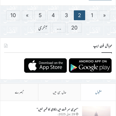
10
»
5
4
3
2
1
«
20
...
آخری
موبائل فون ایپ
مقبول
حال ہی میں
تبصرے
’’میری سر شت میں ناکامی کا خمیر نہیں‘‘
29 جولائی 2025ء