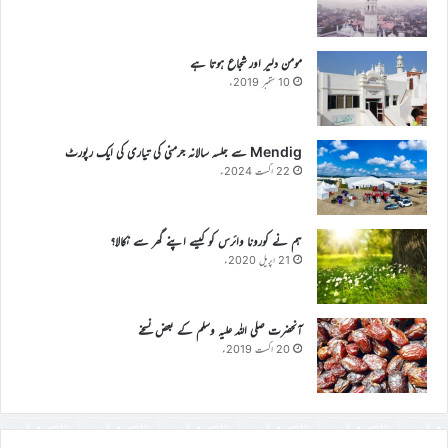
مومن دلیر اور شجاع ہوتا ہے
10 ستمبر 2019ء
Mendig سے جلسہ سالانہ جرمنی کی تیاری کی ایک رپورٹ
22 اگست 2024ء
ہم نے کورونا وائرس کو کیسے اپنے گھر سے نکالا؟
21 اپریل 2020ء
آنحضرت صلی اللہ علیہ وسلم کے بعض نسخے
20 اگست 2019ء