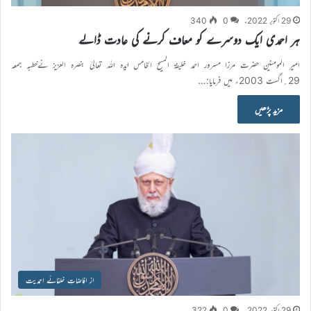
29 اکتوبر 2022ء
0
340
ہر احمدی ایک دوسرے کو معاف کرنے کی عادت ڈالے
امیر المومنین حضرت مرزا مسرور احمد خلیفۃ المسیح الخامس ایّدہ اللہ تعالیٰ بنصرہ العزیز نےخطبہ جمعہ
29؍اگست 2003ء میں فرمایا:…
مزید پڑھیں
از افاضاتِ خلفائے احمدیت
29 اکتوبر 2022ء
0
322