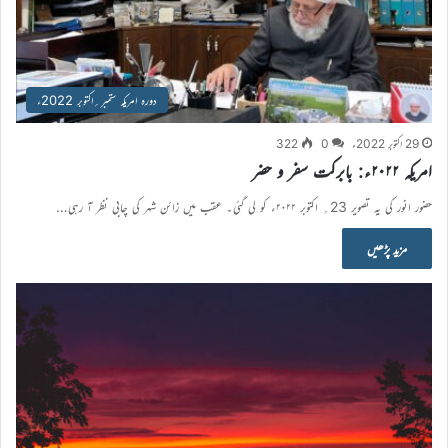
دورہ امریکہ ستمبر؍اکتوبر 2022ء
29 اکتوبر 2022ء
0
322
امریکہ ۲۰۲۲ء: بابرکت سفر و حضر
حضور انور کی یہ تصویر 23؍ اکتوبر ۲۰۲۲ء کو لی گئی۔ عقب میں زائن شہر کی چابی نظر آ رہی…
مزید پڑھیں