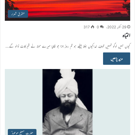
متفرق شعراء
29 اکتوبر 2022ء
0
317
انتباہ
کیوں نہیں لوگو تمہیں خوفِ خداکیوں بھُلا بیٹھے ہو تم روزِ جزا جو لگایا میرے مولا نے شجرکاٹ ڈالو گے…
مزید پڑھیں
حضرت مصلح موعود ؓ