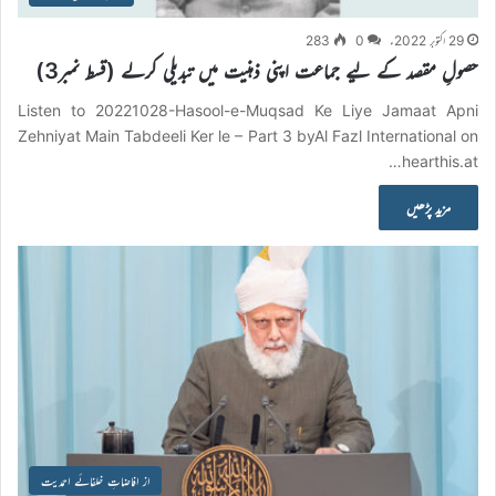
29 اکتوبر 2022ء
0
283
حصولِ مقصد کے لیے جماعت اپنی ذہنیت میں تبدیلی کرلے (قسط نمبر3)
Listen to 20221028-Hasool-e-Muqsad Ke Liye Jamaat Apni
Zehniyat Main Tabdeeli Ker le – Part 3 byAl Fazl International on
hearthis.at…
مزید پڑھیں
از افاضاتِ خلفائے احمدیت