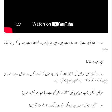
٭… استاد (پپو سے ): وہ نہا رہے ہیں۔ میں نہارہا ہوں۔ تم نہا رہے ہو۔ یہ کون سا زمانہ
ہے؟
پپو: عید کا زمانہ!
٭… ڈاکٹر: میں مریض کی آنکھ دیکھ کر بتا دیتا ہوں کہ اُسے کون سا مرض ہے؟ تمہاری
بائیں آنکھ دیکھ کر لگتا ہے تمہیں ملیریا ہو گیا ہے۔
مریض: لیکن جناب میری بائیں آنکھ تو پتھر کی ہے۔ (عمید احمد ظفر۔ عمان)
٭… سلیم: بتاؤ کہ سمندر میں روشنی کے مینار کیوں بنائے جاتے ہیں؟