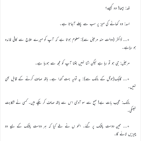
فہد: اچھا! وہ کیسے؟
اسد: وہ کھانے کی میز پر سب سے پہلے آجاتا ہے۔
٭… ڈاکٹر (دولت مند مریض سے): معلوم ہوتا ہے کہ آپ کو میرے علاج سے کافی فائدہ
ہو رہاہے۔
مریض: جی ہو تو رہا ہے لیکن اتنا نہیں جتنا آپ کو مجھ سے ہورہا ہے۔
٭… گاہک(ہوٹل کے مالک سے): یہ تولیہ بہت گندا ہے۔ ہاتھ صاف کرنے کے قابل بھی
نہیں۔
مالک: عجیب بات ہے! صبح سے سو آدمی اس سے ہاتھ صاف کر چکے ہیں۔ کسی نے شکایت
نہیںکی۔
٭… تین دوست پکنک پر گئے۔ انہو ں نے طے کیا کہ ہر دوست پکنک کے لیے دو
چیزیں لائے گا۔