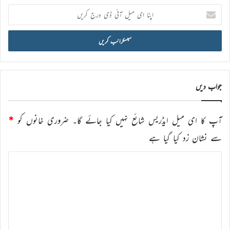
اپنا
ای
میل
آئی
ڈی
درج
کریں
جواب دیں
آپ کا ای میل ایڈریس شائع نہیں کیا جائے گا۔
ضروری خانوں کو
*
سے نشان زد کیا گیا ہے
ت
ب
ص
ر
ہ