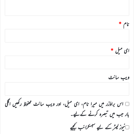
*
نام
*
ای میل
*
ویب‌ سائٹ
اس براؤزر میں میرا نام، ای میل، اور ویب سائٹ محفوظ رکھیں اگلی
بار جب میں تبصرہ کرنے کےلیے۔
نیوز لیٹر کے لیے سبسکرائب کیجیے