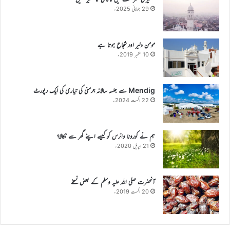
29 جولائی 2025ء
مومن دلیر اور شجاع ہوتا ہے
10 ستمبر 2019ء
Mendig سے جلسہ سالانہ جرمنی کی تیاری کی ایک رپورٹ
22 اگست 2024ء
ہم نے کورونا وائرس کو کیسے اپنے گھر سے نکالا؟
21 اپریل 2020ء
آنحضرت صلی اللہ علیہ وسلم کے بعض نسخے
20 اگست 2019ء