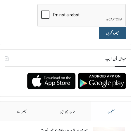
موبائل فون ایپ
مقبول
حال ہی میں
تبصرے
’’میری سر شت میں ناکامی کا خمیر نہیں‘‘