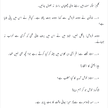
کلیم: تاکہ سمندرمیں رہنے والی مچھلیاں راستہ نہ بھول جائیں۔
٭… خاتون نے دودھ فروش سے کہا: دودھ بہت پتلا ہے۔ کیاتم نے اس میں پانی ملایا
ہے؟
دودھ فروش: بالکل نہیں، البتہ میں نے اس میں برف ملائی تھی کہ گرمی سے خراب نہ
ہوجائے۔
٭… استاد غصے سے: تم اتنی دیر کلاس میں بیٹھ کر کیا کرتے رہے ہو؟ کچھ بھی نہیں لکھا۔
پپو: چھٹی کا انتظار!
٭… استاد: خوش آمدید کا کیا مطلب ہے؟
شاگرد: خوش ہو کر آم دینا!
٭… اسد (دوسرے سے): میرا بھائی وقت کا بہت پابند ہے۔