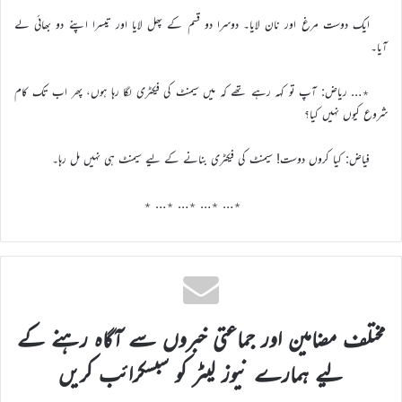
ایک دوست مرغ اور نان لایا۔ دوسرا دو قسم کے پھل لایا اور تیسرا اپنے دو بھائی لے
آیا۔
٭… ریاض: آپ تو کہہ رہے تھے کہ میں سیمنٹ کی فیکٹری لگا رہا ہوں، پھر اب تک کام
شروع کیوں نہیں کیا؟
فیاض: کیا کروں دوست! سیمنٹ کی فیکٹری بنانے کے لیے سیمنٹ ہی نہیں مل رہا۔
٭… ٭… ٭… ٭… ٭
مختلف مضامین اور جماعتی خبروں سے آگاہ رہنے کے
لیے ہمارے نیوز لیٹر کو سبسکرائب کریں