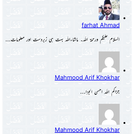
farhat Ahmad
السلام علیکم ورحمۃ اللہ۔ ماشاءاللہ بہت ہی زبردست اور معلومات...
Mahmood Arif Khokhar
جزاکم اللہ احسن الجزا...
Mahmood Arif Khokhar