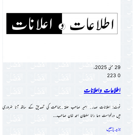
29 مئی 2025ء
223
0
اطلاعات واعلانات
نوٹ: اعلانات صدر؍ امیر صاحب حلقہ؍جماعت کی تصدیق کے ساتھ آنا ضروری
ہیں درخواست دعا رانا سلطان احمد خان صاحب…
مزید پڑھیں