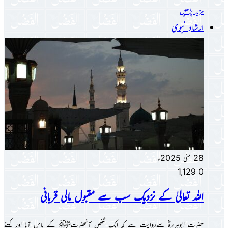
مزید پڑھیں
ارشادِ نبوی
28 مئی 2025ء
1,129
0
اللہ تعالیٰ کے نزدیک سب سے مقبول مالی قربانی
حضرت ابوہریرہؓ سےروایت ہے کہ ایک شخص آنحضرتﷺ کے پاس آیا اور کہنے