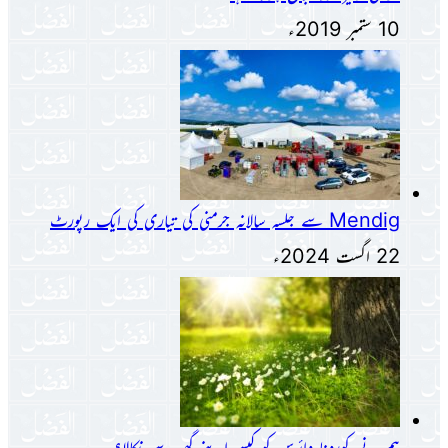
10 ستمبر 2019ء
Mendig سے جلسہ سالانہ جرمنی کی تیاری کی ایک رپورٹ
22 اگست 2024ء
ہم نے کورونا وائرس کو کیسے اپنے گھر سے نکالا؟