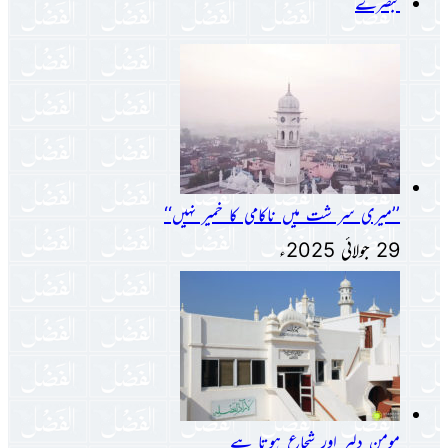
تبصرے
’’میری سر شت میں ناکامی کا خمیر نہیں‘‘
29 جولائی 2025ء
مومن دلیر اور شجاع ہوتا ہے