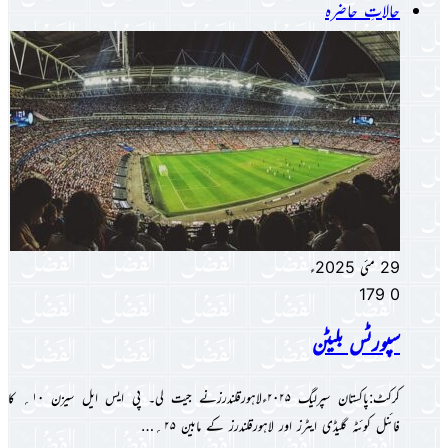
حالاتِ حاضرہ
29 مئی 2025ء
179
0
سپورٹس بلیٹن
کرکٹ:پاکستان سپرلیگ ۲۰۲۵ءلاہورقلندرزنے جیت لی۔ پی ایس ایل سیزن ۱۰؍ کا
فائنل کوئٹہ گلیڈی ایٹرز اور لاہورقلندرز کے مابین ۲۵؍…