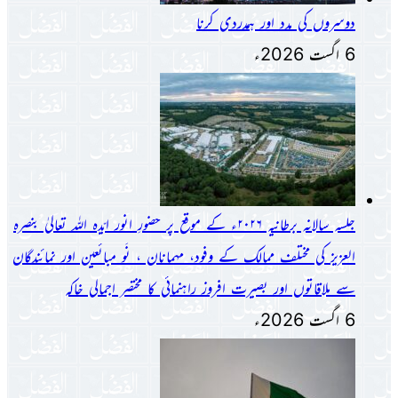
دوسروں کی مدد اور ہمدردی کرنا
6 اگست 2026ء
جلسہ سالانہ برطانیہ ۲۰۲۶ء کے موقع پر حضورِ انور ایّدہ الله تعالیٰ بنصرہ
العزیز کی مختلف ممالک کے وفود، مہمانان ، نَو مبائعین اور نمائندگان
سے ملاقاتوں اور بصیرت افروز راہنمائی کا مختصر اجمالی خاکہ
6 اگست 2026ء