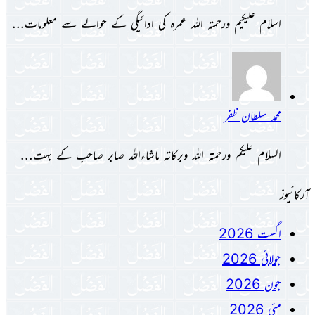
اسلام علیکیم ورحمتہ اللہ عمرہ کی ادائیگی کے حوالے سے معلومات...
محمد سلطان ظفر
السلام علیکم ورحمتہ اللہ وبرکاتہ ماشاءاللہ صابر صاحب کے بہت...
آرکائیوز
اگست 2026
جولائی 2026
جون 2026
مئی 2026