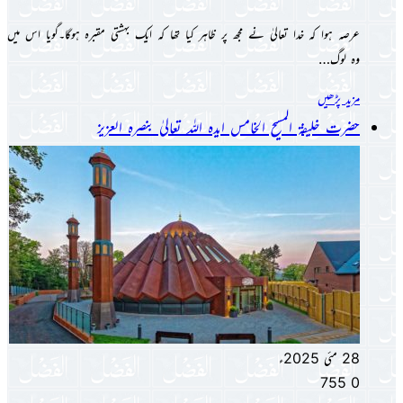
عرصہ ہوا کہ خدا تعالیٰ نے مجھ پر ظاہر کیا تھا کہ ایک بہشتی مقبرہ ہوگا۔گویا اس میں
وہ لوگ…
مزید پڑھیں
حضرت خلیفۃ المسیح الخامس ایدہ اللہ تعالیٰ بنصرہ العزیز
28 مئی 2025ء
755
0