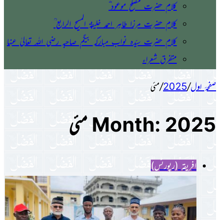
کلام حضرت مصلح موعود ؓ
کلام حضرت مرزا طاہر احمد خلیفۃ المسیح الرابع ؒ
کلام حضرت سیّدہ نواب مبارکہ بیگم صاحبہ رضی اللہ تعالیٰ عنہا
متفرق شعراء
صفحۂ اول
/
2025
/
مئی
2025 مئی
Month:
افریقہ (رپورٹس)