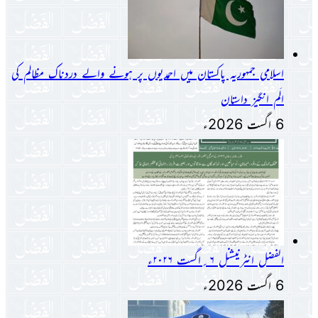
اسلامی جمہوریہ پاکستان میں احمدیوں پر ہونے والے دردناک مظالم کی
الَم انگیز داستان
6 اگست 2026ء
الفضل انٹرنیشنل ۶؍اگست ۲۰۲۶ء
6 اگست 2026ء