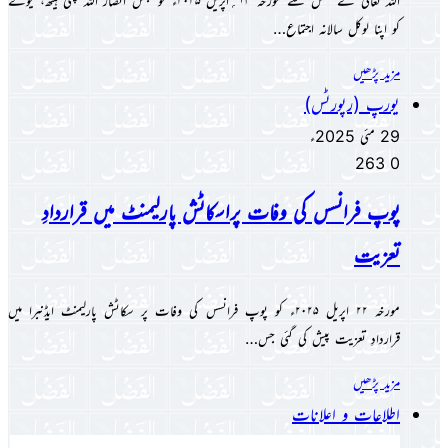
اللہ تعالیٰ کے فضل سے مورخہ ۱۳؍اپریل ۲۰۲۵ء کو مجلس انصار اللہ پٹنی ہیتھ، یوکے
کو اپنا لوکل سالانہ اجتماع…
مزید پڑھیں
یورپ (رپورٹس)
29 مئی 2025ء
263
0
پوپ فرانسس کی وفات پراسکاٹش پارلیمنٹ میں قراردادِ
تعزیت
مورخہ ۲۲ اپریل ۲۰۲۵ء کو پوپ فرانسس کی وفات پر سکاٹش پارلیمنٹ ایڈنبرا میں
قراردادِ تعزیت پیش کی گئی جس…
مزید پڑھیں
اطلاعات و اعلانات