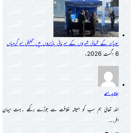
سویڈن کے شمالی شہروں کے سرمائی بازاروں میں تبلیغی سرگرمیاں
6 اگست 2026ء
جاوید احمد
اللہ تعالیٰ ہم سب کو ہمیشہ خلافت سے جوڑے رکھے ۔بہت ایمان
افر...