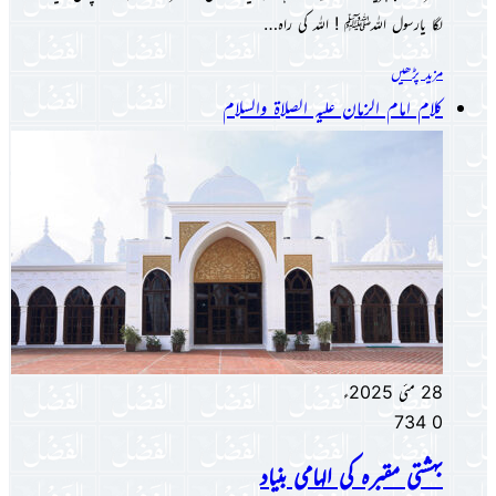
لگا یارسول اللہﷺ ! اللہ کی راہ…
مزید پڑھیں
کلام امام الزمان علیہ الصلاۃ والسلام
28 مئی 2025ء
734
0
بہشتی مقبرہ کی الہامی بنیاد