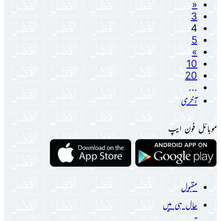
«
3
4
5
»
10
20
...
آخری
موبائل فون ایپ
مقبول
حال ہی میں