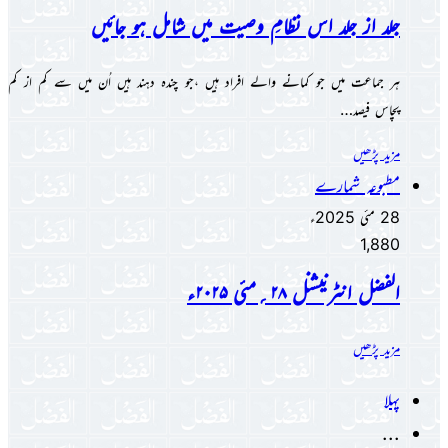
جلد از جلد اس نظامِ وصیت میں شامل ہو جائیں
ہر جماعت میں جو کمانے والے افراد ہیں ،جو چندہ دہند ہیں اُن میں سے کم از کم
پچاس فیصد…
مزید پڑھیں
مطبوعہ شمارے
28 مئی 2025ء
1,880
الفضل انٹرنیشنل ۲۸؍مئی ۲۰۲۵ء
مزید پڑھیں
پہلا
...