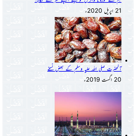
21 اپریل 2020ء
آنحضرت صلی اللہ علیہ وسلم کے بعض نسخے
20 اگست 2019ء