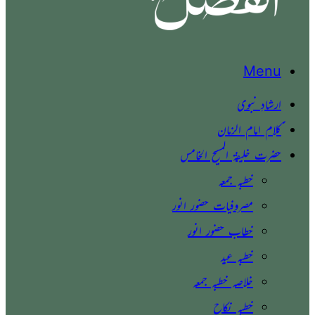
Menu
ارشادِ نبوی
ؑکلام امام الزمان
حضرت خلیفۃ المسیح الخامس
خطبہ جمعہ
مصروفیات حضور انور
خطاب حضور انور
خطبہ عید
خلاصہ خطبہ جمعہ
خطبہ نکاح