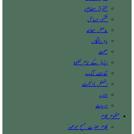
متفرق مضامین
فقہی مسائل
حاصل مطالعہ
یادِ رفتگاں
صحت
ایڈیٹر کے نام خطوط
تعارف کتاب
الفضل ڈائجسٹ
اداریہ
ادبیات
منظوم کلام
کلام حضرت مسیح موعود ؑ