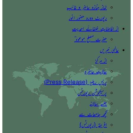
نماز جنازہ حاضر و غائب
رپورٹ دورہ حضور انور
از افاضاتِ خلفائے احمدیت
حضرت مصلح موعود ؓ
عالمی خبریں
از مرکز
حالاتِ حاضرہ
پریس ریلیز (Press Release)
پرسیکیوشن رپورٹس
جلسہ سالانہ
کچھ جامعات سے
افریقہ (رپورٹس)