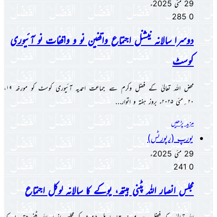
29 مئی 2025ء
285
0
دوسرا سالانہ نیشنل اجتماع واقفین نو و واقفات نو آئیوری
کوسٹ
محض اللہ تعالیٰ کے فضل وکرم سے جماعت احمدیہ آئیوری کوسٹ کو مورخہ ۱۹،
۲۰؍مئی ۲۰۲۵ء بروز ہفتہ و اتوار…
مزید پڑھیں
یورپ (رپورٹس)
29 مئی 2025ء
241
0
مجلس انصار اللہ پٹنی ہیتھ، یوکے کا سالانہ لوکل اجتماع