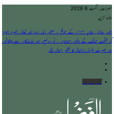
جمعرات, اگست 6 2026
تازہ ترین
جلسہ سالانہ برطانیہ ۲۰۲۶ء کے موقع پر حضورِ انور ایّدہ الله تعالیٰ بنصرہ العزیز
کی مختلف ممالک کے وفود، مہمانان ، نَو مبائعین اور نمائندگان سے ملاقاتوں
اور بصیرت افروز راہنمائی کا مختصر اجمالی خاکہ
گذشتہ شمارے