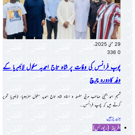
29 مئی 2025ء
336
0
پوپ فرانسس کی وفات پر شاہ تاج احمدیہ سکول لائبیریا کے
وفد کادورہ چرچ
شمیم احمد یحییٰ صاحب مربی سلسلہ و استاد شاہ تاج احمدیہ سکول منروویا، لائبیریا تحریر
کرتے ہیں کہ پوپ فرانسس…
مزید پڑھیں
افریقہ (رپورٹس)