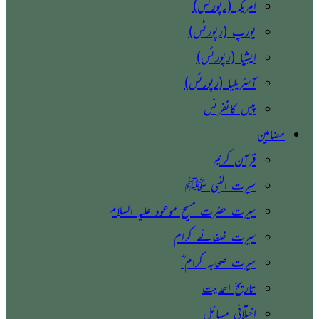
امریکہ (رپورٹس)
یورپ (رپورٹس)
ایشیا (رپورٹس)
آسٹریلیا (رپورٹس)
پیس کانفرنس
مضامین
قرآن کریم
سیرت النبی ﷺ
سیرت حضرت مسیح موعود علیہ السلام
سیرت خلفائے کرام
سیرت صحابہ کرام ؓ
تاریخ احمدیت
اختلافی مسائل