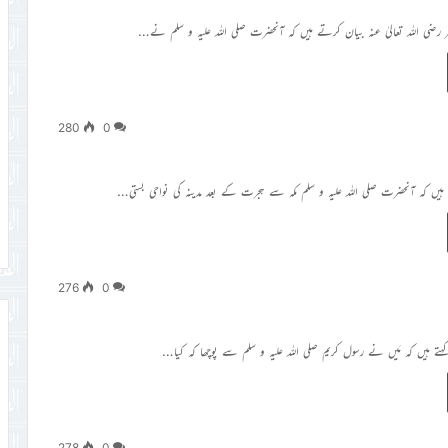
 رضی اللہ تعالیٰ عنہ بیان کرتے ہیں کہ آنحضرت صلی اللہ علیہ و سلم نے…
280
0
ہیں کہ آنحضرت صلی اللہ علیہ و سلم مکہ سے ہجرت کے بعد مدینہ کی نواحی بستی…
276
0
تے ہیں کہ مَیں نے رسول کریم صلی اللہ علیہ و سلم سے پوچھا کہ کیا…
278
0