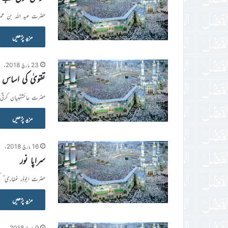
حضرت عبد اللہ بن عمر
مزید پڑھیں
23 مارچ 2018ء
تقویٰ کی اساس
حضرت عائشہؓبیان کرتی 
مزید پڑھیں
16 مارچ 2018ء
سراپا نور
حضرت ابوذر غفاری ؓ کہ
مزید پڑھیں
9 مارچ 2018ء