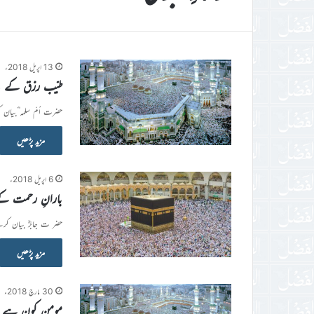
13 اپریل 2018ء
طیّب رزق کے ل
حضرت اُمّ سلمہ ؓبیان ک
مزید پڑھیں
6 اپریل 2018ء
بارانِ رحمت کے
حضر ت جابرؓ بیان کرت
مزید پڑھیں
30 مارچ 2018ء
مومن کون ہے