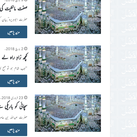
صفت مالکیت کی
حضرت ابوہریرہ ؓبیان ک
مزید پڑھیں
2 مارچ 2018ء
کچھ زادِ راہ لے ل
’’جب شام ہو تو صبح کا
مزید پڑھیں
23 فروری 2018ء
سچائی کو باریکی 
حضرت عبداللہ بن عامر
مزید پڑھیں