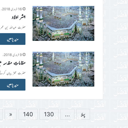
16 فروری 2018ء
مبشر اولاد
حضرت عبداللہ بن عمرو
مزید پڑھیں
9 فروری 2018ء
مقاماتِ مقدسہ م
حضرت عمرؓ بیان کرتے
مزید پڑھیں
پہلا
...
130
140
«