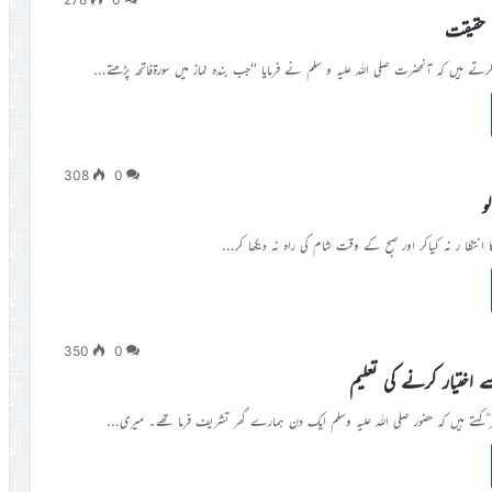
 حقیقت
رتے ہیں کہ آنحضرت صلی اللہ علیہ و سلم نے فرمایا ’’جب بندہ نماز میں سورۃفاتحہ پڑھتے…
308
0
و
 انتظا ر نہ کیاکر اور صبح کے وقت شام کی راہ نہ دیکھا کر…
350
0
سے اختیار کرنے کی تعلیم
 ؓکہتے ہیں کہ حضور صلی اللہ علیہ وسلم ایک دن ہمارے گھر تشریف فرما تھے۔ میری…