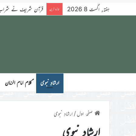
ہفتہ, اگست 8 2026
قرآن شریف نے شراب کو 
تازہ ترین
ارشادِ نبوی
ؑکلام امام الزمان
صفحۂ اول
/
ارشادِ نبوی
ارشادِ نبوی