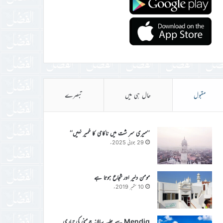
مقبول
حال ہی میں
تبصرے
’’میری سر شت میں ناکامی کا خمیر نہیں‘‘
29 جولائی 2025ء
مومن دلیر اور شجاع ہوتا ہے
10 ستمبر 2019ء
Mendig سے جلسہ سالانہ جرمنی کی تیاری