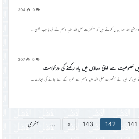
304
0
 رضی اللہ عنہ بیان کرتے ہیں کہ آنحضرت صلی اللہ علیہ وسلم نے فرمایا جب عیسیٰ…
307
0
یں خصوصیت سے اپنی دعاؤں میں یاد رکھنے کی درخواست
 ہیں کہ مَیں نے آنحضرت صلی اللہ علیہ وسلم سے عمرہ کے لئے جانے کی اجازت…
141
142
143
»
...
آخری