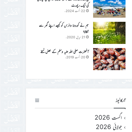
کی ایک رپورٹ
22 اگست 2024ء
ہم نے کورونا وائرس کو کیسے اپنے گھر سے
نکالا؟
21 اپریل 2020ء
آنحضرت صلی اللہ علیہ وسلم کے بعض نسخے
20 اگست 2019ء
آرکائیوز
اگست 2026
جولائی 2026