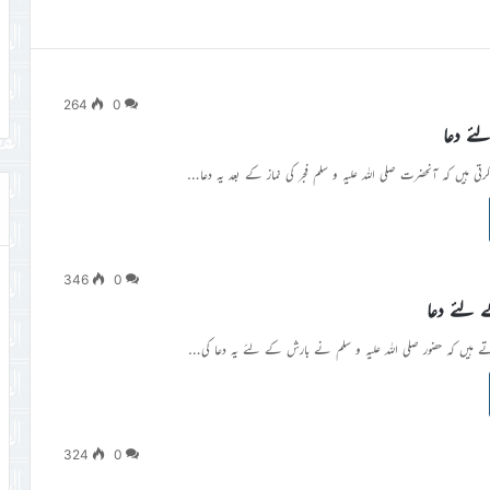
264
0
ئے دعا
رتی ہیں کہ آنحضرت صلی اللہ علیہ و سلم فجر کی نماز کے بعد یہ دعا…
346
0
 لئے دعا
ے ہیں کہ حضور صلی اللہ علیہ و سلم نے بارش کے لئے یہ دعا کی…
324
0