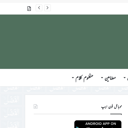
گذشتہ شمارے
مضامین
منظوم کلام
موبائل فون ایپ