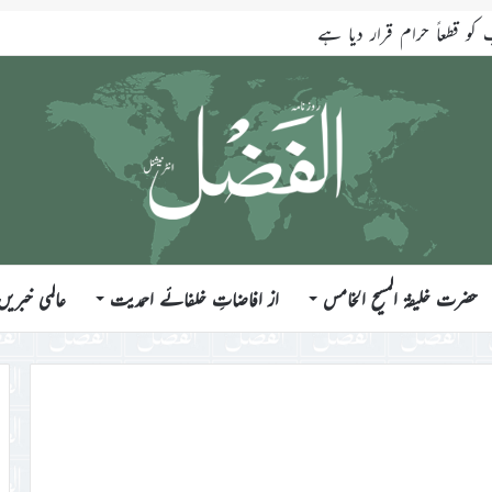
قطعاً حرام قرار دیا ہے
حضرت خلیفۃ المسیح الخامس
از افاضاتِ خلفائے احمدیت
عالمی خبریں