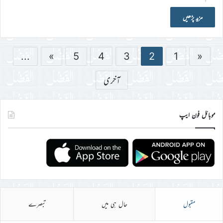
مزید پڑھیں
...
»
5
4
3
2
1
«
آخری
موبائل فون ایپ
مقبول
حال ہی میں
تبصرے