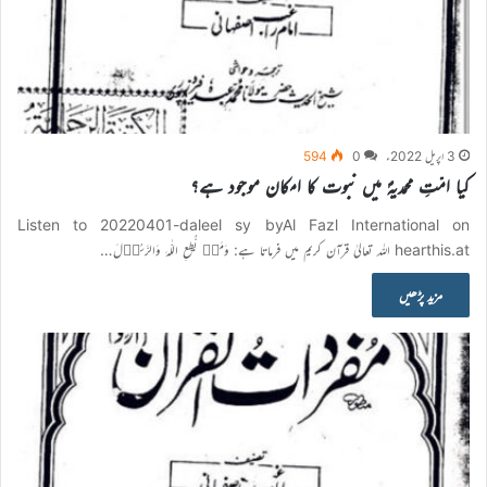
3 اپریل 2022ء
0
594
کیا امّتِ محمدیہؐ میں نبوت کا امکان موجود ہے؟
Listen to 20220401-daleel sy byAl Fazl International on
hearthis.at اللہ تعالیٰ قرآن کریم میں فرماتا ہے: وَمَنۡ یُّطِعِ اللّٰہَ وَالرَّسُوۡلَ…
مزید پڑھیں