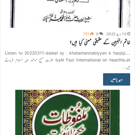
13 مارچ 2022ء
0
751
خاتم النبیین کے حقیقی معنی کیا ہیں؟
Listen to 20220311-daleel sy . khatamannabiyyen k haqiqi….
byAl Fazl International on hearthis.at حضرت مسیح موعود علیہ السلام فرماتے
ہیں…
مزید پڑھیں