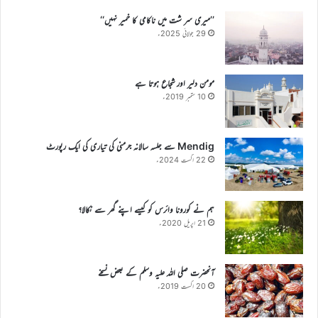
’’میری سر شت میں ناکامی کا خمیر نہیں‘‘
29 جولائی 2025ء
مومن دلیر اور شجاع ہوتا ہے
10 ستمبر 2019ء
Mendig سے جلسہ سالانہ جرمنی کی تیاری کی ایک رپورٹ
22 اگست 2024ء
ہم نے کورونا وائرس کو کیسے اپنے گھر سے نکالا؟
21 اپریل 2020ء
آنحضرت صلی اللہ علیہ وسلم کے بعض نسخے
20 اگست 2019ء