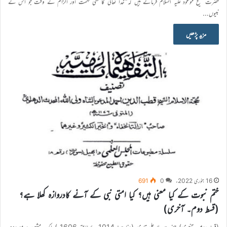
حضرت مسیح موعود علیہ السلام فرماتے ہیں کہ’’خدا تعالیٰ کا کسی تہمت اور الزام کے وقت جو اُس کے
نبیوں…
مزید پڑھیں
16 جنوری 2022ء
0
691
ختم نبوت کے کیا معنی ہیں؟ کیا امتی نبی کے آنے کادروازہ کھلا ہے؟
(قسط دوم۔ آخری)
(قسط دوم۔ آخری) حضرت ملا علی قاری (وفات: 1014ھ بمطابق 1606ء) ایک مشہور و معروف