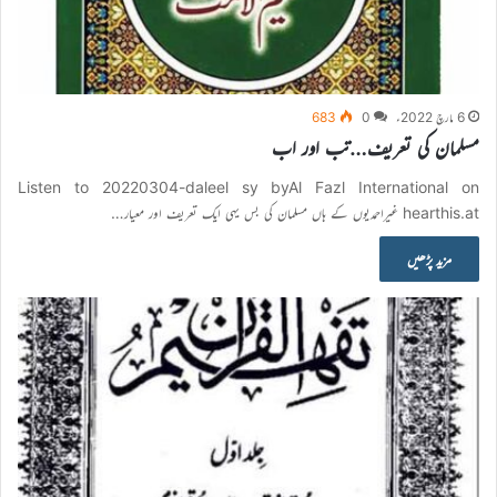
6 مارچ 2022ء
0
683
مسلمان کی تعریف…تب اور اب
Listen to 20220304-daleel sy byAl Fazl International on
hearthis.at غیراحمدیوں کے ہاں مسلمان کی بس یہی ایک تعریف اور معیار…
مزید پڑھیں