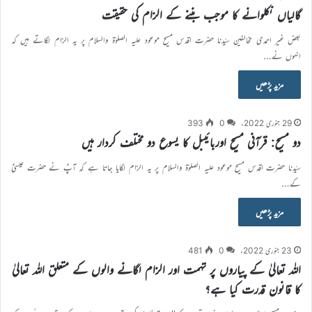
گالیاں نکلوانے کا موجب بننے کے الزام کی حقیقت
بعض غیر احمدی مخالفین سیّدنا حضرت اقدس مسیح موعود علیہ الصلوٰۃ والسلام پر یہ الزام لگاتے ہیں کہ
انہوں نے…
مزید پڑھیں
29 جنوری 2022ء
0
393
دو مسیح: قرآنی مسیح اوربائیبل کا یسوع دو مختلف کردار ہیں
سیّدنا حضرت اقدس مسیح موعود علیہ الصلوٰۃ والسلام پر یہ الزام لگایا جاتا ہے کہ آپؑ نے حضرت عیسیٰؑ
کے…
مزید پڑھیں
23 جنوری 2022ء
0
481
اللہ تعالیٰ کے پیاروں پر تہمت اور الزام لگانے والوں کے متعلق اللہ تعالیٰ
کا قانون قدرت کیا ہے؟