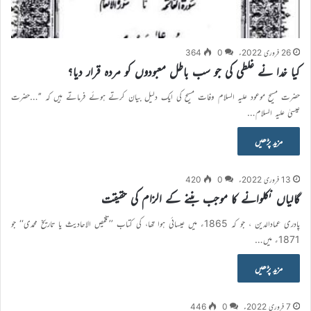
26 فروری 2022ء
0
364
کیا خدا نے غلطی کی جو سب باطل معبودوں کو مردہ قرار دیا؟
حضرت مسیح موعود علیہ السلام وفات مسیح کی ایک دلیل بیان کرتے ہوئے فرماتے ہیں کہ ’’…حضرت
عیسیٰ علیہ السلام…
مزید پڑھیں
13 فروری 2022ء
0
420
گالیاں نکلوانے کا موجب بننے کے الزام کی حقیقت
پادری عمادالدین ، جو کہ 1865ء میں عیسائی ہوا تھا، کی کتاب ’’تلخیص الاحادیث یا تاریخ محمدی‘‘ جو
1871ء میں…
مزید پڑھیں
7 فروری 2022ء
0
446