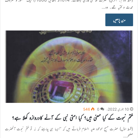
محدث و فقیہ تھے۔ وہ…
مزید پڑھیں
10 جنوری 2022ء
0
546
ختم نبوت کے کیا معنی ہیں؟ کیا امتی نبی کے آنے کادروازہ کھلا ہے؟
(قسط اوّل) حضرت مسیح موعود علیہ السلام فرماتے ہیں کہ ’’ایسا ہی چاہئے کہ نہ تو ختمِ نبوت آنحضرت
صلعم…