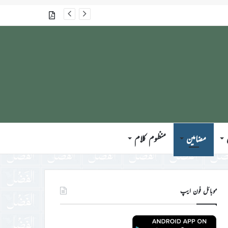
گذشتہ شمارے
مضامین
منظوم کلام
موبائل فون ایپ