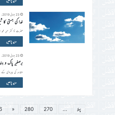
مزید پڑھیں
23 جولائی 2019ء
خدا کی ہستی کا 
حضرت ڈا کٹر میر محمد 
مزید پڑھیں
23 جولائی 2019ء
برصغیر پاک و ہن
مقدمہ کی پیروی کے لیے چیف کورٹ بٹال
مزید پڑھیں
پہلا
...
270
280
«
6