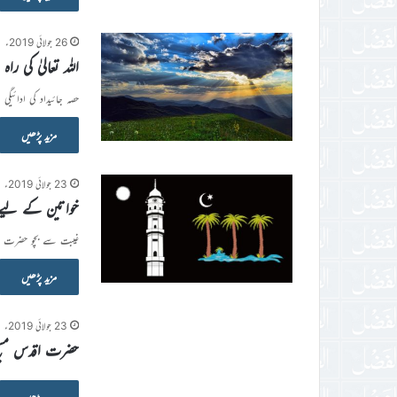
26 جولائی 2019ء
اللہ تعالیٰ کی راہ 
حصہ جائیداد کی ادائیگ
مزید پڑھیں
23 جولائی 2019ء
خواتین کے لیے 
غیبت سے بچو حضرت مسیح
مزید پڑھیں
23 جولائی 2019ء
حضرت اقدس مسیح 