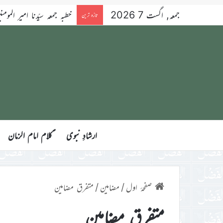
جمعہ, اگست 7 2026
خطبہ جمعہ سیّدنا امیر المومنین ح
تازہ ترین
ارشادِ نبوی
ؑکلام امام الزمان
صفحۂ اول
/
مضامین
/
متفرق مضامین
متفرق مضامین