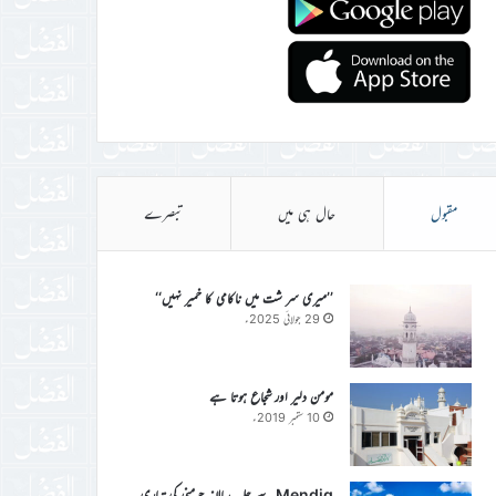
مقبول
حال ہی میں
تبصرے
’’میری سر شت میں ناکامی کا خمیر نہیں‘‘
29 جولائی 2025ء
مومن دلیر اور شجاع ہوتا ہے
10 ستمبر 2019ء
Mendig سے جلسہ سالانہ جرمنی کی تیاری