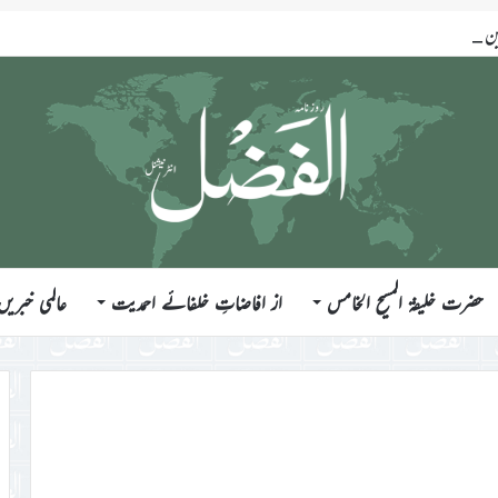
ضرت خلیفۃ المسیح الخامس ایّدہ اللہ تعالیٰ بنصرہ العزیز فرمودہ 17؍جولائی 2026ء
حضرت خلیفۃ المسیح الخامس
از افاضاتِ خلفائے احمدیت
عالمی خبریں