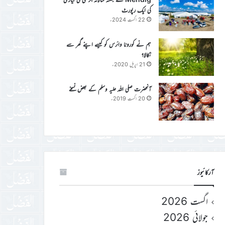
کی ایک رپورٹ
22 اگست 2024ء
ہم نے کورونا وائرس کو کیسے اپنے گھر سے
نکالا؟
21 اپریل 2020ء
آنحضرت صلی اللہ علیہ وسلم کے بعض نسخے
20 اگست 2019ء
آرکائیوز
اگست 2026
جولائی 2026