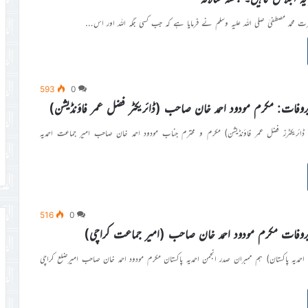
 محمد مصطفیٰ صلی اللہ علیہ وسلم نے فرمایا ہے کہ جب کسی جگہ اللہ اور اس…
593
0
بروفات: مکرم مودود احمد خان صاحب (ڈائریکٹر فضل عمر فاؤنڈیشن)
ڈائریکٹرز فضل عمر فاؤنڈیشن) مکرم و محترم جناب مودود احمد خان صاحب امیر جماعت احمدیہ
516
0
 بروفات مکرم مودود احمد خان صاحب (امیر جماعت کراچی)
احمدیہ پاکستان) ہم ممبران صدر انجمن احمدیہ پاکستان مکرم مودود احمد خان صاحب امیرضلع کراچی