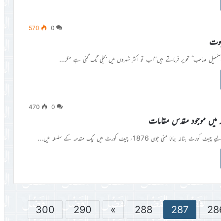
570
0
ثبوت
اسمٰعیل صاحب ؓ تحریر فرماتے ہیں’’اب تو اکثر شہروں میں بجلی لگ گئی ہے مگر…
470
0
د میں موجود مقدس مقامات
ہ جانا مئی جون 1876ء چیف کورٹ میں ایک مقدمہ کے سلسلہ میں…
300
290
»
288
287
28