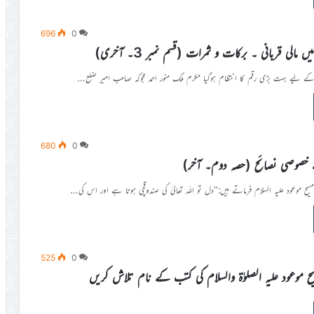
696
0
میں مالی قربانی ۔ برکات و ثمرات (قسم نمبر 3۔ آخری)
ی کے لیے بہت بڑی رقم کا انتظام ہوگیا مکرم ملک منور احمد مجوکہ صاحب امیر ضلع…
680
0
خصوصی نصائح (حصہ دوم۔ آخر)
 موعود علیہ السلام فرماتے ہیں:‘‘دل تو اللہ تعالیٰ کی صندوقچی ہوتا ہے اور اس کی…
525
0
موعود علیہ الصلوٰۃ والسلام کی کتب کے نام تلاش کریں