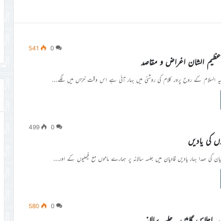
541
0
 عظیم الشان اغراض و مقاصد
ہ السلام کے روح پرور کلام کی روشنی میں بہار آئی ہے اس وقت خزاں میں لگے…
499
0
وں کی یادیں
ادیان کی صدا بہار یادیں قادیان میں جلسہ سالانہ پر ہمارے ماموں مع فیملیوں کے اور…
580
0
ہ اجلاس گاہیں۔ جلسہ سالانہ