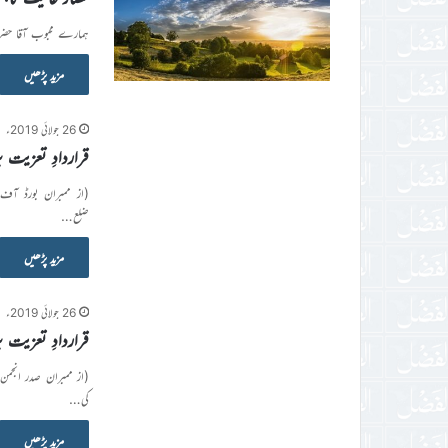
ہمارے محبوب آقا حضرت
مزید پڑھیں
26 جولائی 2019ء
قراردادِ تعزیت 
(از ممبران بورڈ آف 
ضلع…
مزید پڑھیں
26 جولائی 2019ء
قراردادِ تعزیت
(از ممبران صدر انجمن 
کی…
مزید پڑھیں