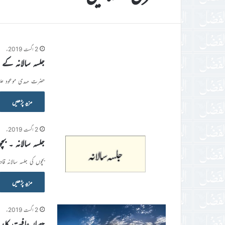
2 اگست 2019ء
جلسہ سالانہ کے
حضرت مہدی موعود علی
مزید پڑھیں
2 اگست 2019ء
جلسہ سالانہ ۔ بچ
بچوں کی جلسہ سالانہ ق
مزید پڑھیں
2 اگست 2019ء
حصار عافیت کا، ی