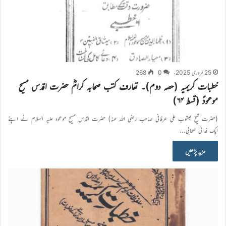
25 فروری 2025ء
0
268
خطبات کریمیہ (حصہ دوم)۔ تعارف کتب صحابہ کرامؓ حضرت اقدس مسیح
موعودؑ (قسط ۶۴)
(حضرت شیخ یعقوب علی عرفانی صاحب رضی اللہ عنہ) حضرت اقدس مسیح موعود علیہ السلام نے اپنے
ایک فدائی صحابی…
مزید پڑھیں