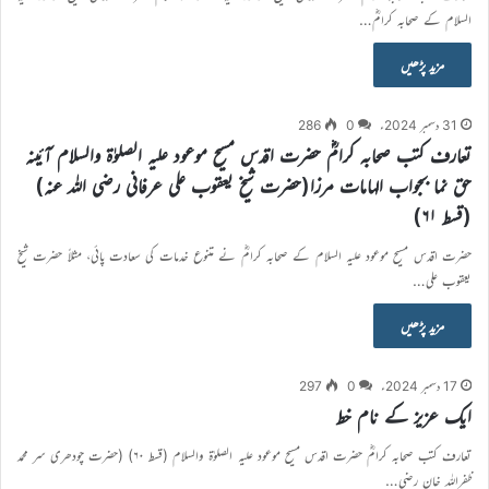
السلام کے صحابہ کرامؓ…
مزید پڑھیں
31 دسمبر 2024ء
0
286
تعارف کتب صحابہ کرامؓ حضرت اقدس مسیح موعود علیہ الصلوٰۃ والسلام آئینہ
حق نما بجواب الہامات مرزا(حضرت شیخ یعقوب علی عرفانی رضی اللہ عنہ)
(قسط ۶۱)
حضرت اقدس مسیح موعود علیہ السلام کے صحابہ کرامؓ نے متنوع خدمات کی سعادت پائی، مثلاً حضرت شیخ
یعقوب علی…
مزید پڑھیں
17 دسمبر 2024ء
0
297
ایک عزیز کے نام خط
تعارف کتب صحابہ کرامؓ حضرت اقدس مسیح موعود علیہ الصلوٰۃ والسلام (قسط ۶۰) (حضرت چودھری سر محمد
ظفراللہ خان رضی…