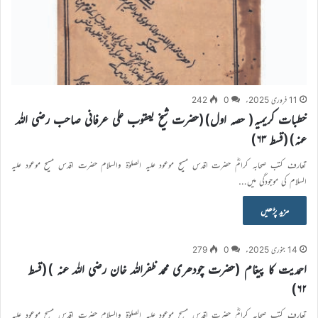
11 فروری 2025ء
0
242
خطبات کریمیہ( حصہ اول)(حضرت شیخ یعقوب علی عرفانی صاحب رضی اللہ
عنہ)(قسط ۶۳)
تعارف کتب صحابہ کرامؓ حضرت اقدس مسیح موعود علیہ الصلوٰۃ والسلام حضرت اقدس مسیح موعود علیہ
السلام کی موجودگی میں…
مزید پڑھیں
14 جنوری 2025ء
0
279
احمدیت کا پیغام (حضرت چودھری محمد ظفراللہ خان رضی اللہ عنہ )(قسط
۶۲)
تعارف کتب صحابہ کرامؓ حضرت اقدس مسیح موعود علیہ الصلوٰۃ والسلام حضرت اقدس مسیح موعود علیہ