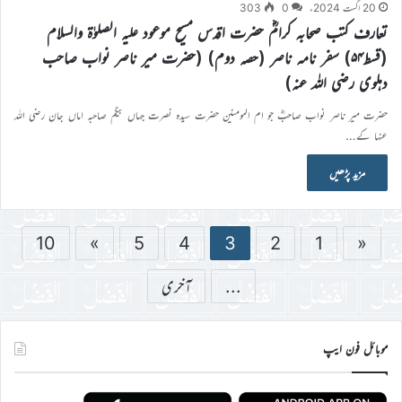
20 اگست 2024ء
0
303
تعارف کتب صحابہ کرامؓ حضرت اقدس مسیح موعود علیہ الصلوٰۃ والسلام
(قسط۵۴) سفر نامہ ناصر (حصہ دوم) (حضرت میر ناصر نواب صاحب
دہلوی رضی اللہ عنہ)
حضرت میر ناصر نواب صاحبؓ جو ام المومنین حضرت سیدہ نصرت جہاں بیگم صاحبہ اماں جان رضی اللہ
عنہا کے…
مزید پڑھیں
10
»
5
4
3
2
1
«
...
آخری
موبائل فون ایپ