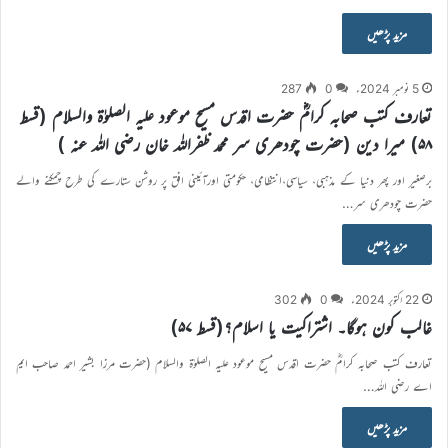
مزید پڑھیں
5 نومبر 2024ء
0
287
تعارف کتب صحابہ کرامؓ حضرت اقدس مسیح موعود علیہ الصلوٰۃ والسلام (قسط
۵۸) میرا دین (حضرت چودھری سر محمد ظفراللہ خان رضی اللہ عنہ )
برصغیر اور پھر دنیا کے مذہبی، سیاسی،انتظامی، حکومتی اورآئینی افق پر روشن ستارے کی طرح چمکنے والے
حضرت چودھری سر…
مزید پڑھیں
22 اکتوبر 2024ء
0
302
غالب کون ہوگا۔ اشتراکیت یا اسلام؟(قسط ۵۷)
تعارف کتب صحابہ کرامؓ حضرت اقدس مسیح موعود علیہ الصلوٰۃ والسلام (حضرت مرزا بشیر احمد صاحب ایم
اے رضی اللہ…
مزید پڑھیں