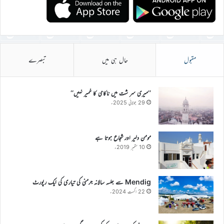
مقبول
حال ہی میں
تبصرے
’’میری سر شت میں ناکامی کا خمیر نہیں‘‘
29 جولائی 2025ء
مومن دلیر اور شجاع ہوتا ہے
10 ستمبر 2019ء
Mendig سے جلسہ سالانہ جرمنی کی تیاری کی ایک رپورٹ
22 اگست 2024ء