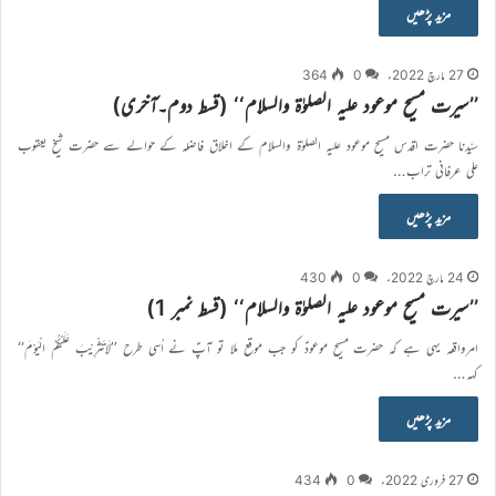
مزید پڑھیں
27 مارچ 2022ء
0
364
’’سیرت مسیح موعود علیہ الصلوٰۃ والسلام‘‘ (قسط دوم۔آخری)
سیّدنا حضرت اقدس مسیح موعود علیہ الصلوٰۃ والسلام کے اخلاق فاضلہ کے حوالے سے حضرت شیخ یعقوب
علی عرفانی تراب…
مزید پڑھیں
24 مارچ 2022ء
0
430
’’سیرت مسیح موعود علیہ الصلوٰۃ والسلام‘‘ (قسط نمبر 1)
امرواقعہ یہی ہے کہ حضرت مسیح موعودؑ کو جب موقع ملا تو آپؑ نے اُسی طرح ’’لَاتَثْرِیْبَ عَلَیْکُمُ الْیَوْمَ‘‘
کہہ…
مزید پڑھیں
27 فروری 2022ء
0
434