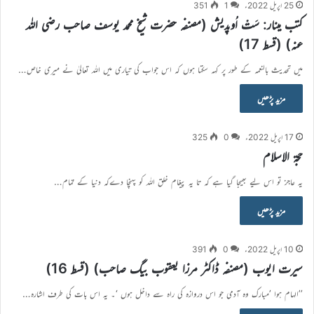
25 اپریل 2022ء
1
351
کتب مینار: سَتْ اُوپدیش (مصنفہ حضرت شیخ محمد یوسف صاحب رضی اللہ
عنہ) (قسط 17)
میں تحدیث بالنعمہ کے طور پر کہہ سکتا ہوں کہ اس جواب کی تیاری میں اللہ تعالیٰ نے میری خاص…
مزید پڑھیں
17 اپریل 2022ء
0
325
حجۃ الاسلام
یہ عاجز تو اس لیے بھیجا گیا ہے کہ تا یہ پیغام خلق اللہ کو پہنچا دےکہ دنیا کے تمام…
مزید پڑھیں
10 اپریل 2022ء
0
391
سیرت ایوب (مصنفہ ڈاکٹر مرزا یعقوب بیگ صاحب) (قسط 16)
’’الہام ہوا ’مبارک وہ آدمی جو اس دروازہ کی راہ سے داخل ہوں ‘۔ یہ اس بات کی طرف اشارہ…