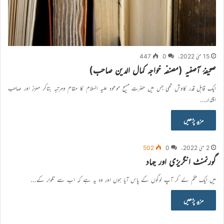
15 مئی 2022ء
0
447
صحیفۂ آصفیہ (مصنفہ خواجہ کمال الدین صاحب)
ایک قابل قدر کاوش تھی جس میں حضرت مسیح موعود علیہ السلام کا مقام ومرتبہ بتاکر معزز اور صاحب
اقتدار…
مزید پڑھیں
2 مئی 2022ء
0
502
گورنمنٹ انگریزی اور جہاد
میں ایک حکم لے کر آپ لوگوں کے پاس آیا ہوں اور وہ یہ ہے کہ اب سے تلوار کے…
مزید پڑھیں