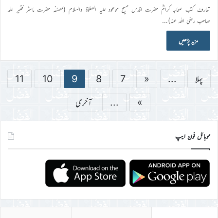
تعارف کتب صحابہ کرامؓ حضرت اقدس مسیح موعود علیہ الصلوٰۃ والسلام (مصنفہ حضرت ماسٹر فقیر اللہ
صاحب رضی اللہ عنہ)…
مزید پڑھیں
پہلا
...
«
7
8
9
10
11
»
...
آخری
موبائل فون ایپ