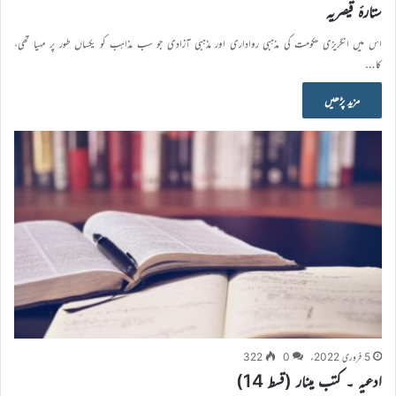
ستارۂ قیصریہ
اس میں انگریزی حکومت کی مذہبی رواداری اور مذہبی آزادی جو سب مذاہب کو یکساں طور پر مہیا تھی،
کا…
مزید پڑھیں
5 فروری 2022ء
0
322
ادعیہ ۔ کتب مینار (قسط 14)