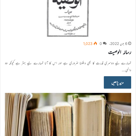
6 جون 2022ء
0
1,023
رسالہ الوصیت
تمہارے لیے دوسری قدرت کا بھی دیکھنا ضروری ہے اور اس کا آنا تمہارے لیے بہتر ہے کیونکہ وہ
دائمی…
مزید پڑھیں