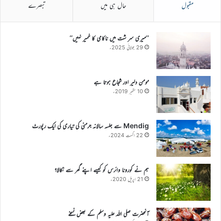
مقبول
حال ہی میں
تبصرے
’’میری سر شت میں ناکامی کا خمیر نہیں‘‘
29 جولائی 2025ء
مومن دلیر اور شجاع ہوتا ہے
10 ستمبر 2019ء
Mendig سے جلسہ سالانہ جرمنی کی تیاری کی ایک رپورٹ
22 اگست 2024ء
ہم نے کورونا وائرس کو کیسے اپنے گھر سے نکالا؟
21 اپریل 2020ء
آنحضرت صلی اللہ علیہ وسلم کے بعض نسخے