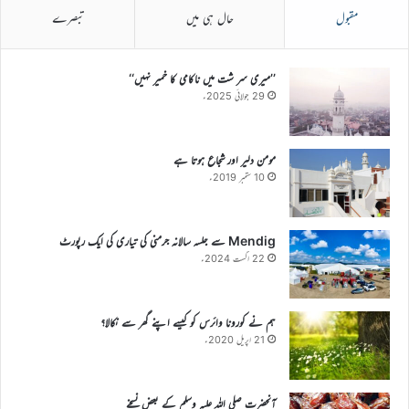
مقبول
حال ہی میں
تبصرے
’’میری سر شت میں ناکامی کا خمیر نہیں‘‘
29 جولائی 2025ء
مومن دلیر اور شجاع ہوتا ہے
10 ستمبر 2019ء
Mendig سے جلسہ سالانہ جرمنی کی تیاری کی ایک رپورٹ
22 اگست 2024ء
ہم نے کورونا وائرس کو کیسے اپنے گھر سے نکالا؟
21 اپریل 2020ء
آنحضرت صلی اللہ علیہ وسلم کے بعض نسخے