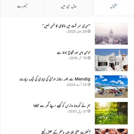
مقبول
حال ہی میں
تبصرے
’’میری سر شت میں ناکامی کا خمیر نہیں‘‘
29 جولائی 2025ء
مومن دلیر اور شجاع ہوتا ہے
10 ستمبر 2019ء
Mendig سے جلسہ سالانہ جرمنی کی تیاری کی ایک رپورٹ
22 اگست 2024ء
ہم نے کورونا وائرس کو کیسے اپنے گھر سے نکالا؟
21 اپریل 2020ء
آنحضرت صلی اللہ علیہ وسلم کے بعض نسخے