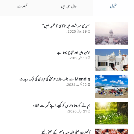
مقبول
حال ہی میں
تبصرے
’’میری سر شت میں ناکامی کا خمیر نہیں‘‘
29 جولائی 2025ء
مومن دلیر اور شجاع ہوتا ہے
10 ستمبر 2019ء
Mendig سے جلسہ سالانہ جرمنی کی تیاری کی ایک رپورٹ
22 اگست 2024ء
ہم نے کورونا وائرس کو کیسے اپنے گھر سے نکالا؟
21 اپریل 2020ء
آنحضرت صلی اللہ علیہ وسلم کے بعض نسخے