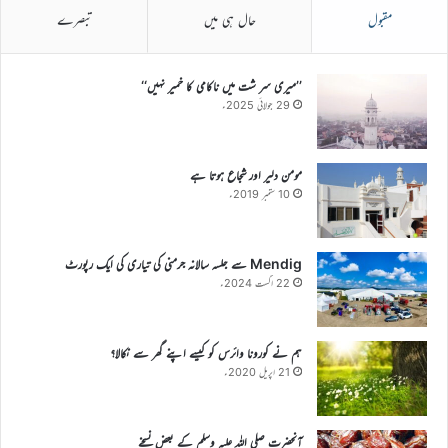
مقبول
حال ہی میں
تبصرے
’’میری سر شت میں ناکامی کا خمیر نہیں‘‘
29 جولائی 2025ء
مومن دلیر اور شجاع ہوتا ہے
10 ستمبر 2019ء
Mendig سے جلسہ سالانہ جرمنی کی تیاری کی ایک رپورٹ
22 اگست 2024ء
ہم نے کورونا وائرس کو کیسے اپنے گھر سے نکالا؟
21 اپریل 2020ء
آنحضرت صلی اللہ علیہ وسلم کے بعض نسخے