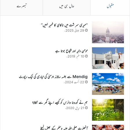
مقبول
حال ہی میں
تبصرے
’’میری سر شت میں ناکامی کا خمیر نہیں‘‘
29 جولائی 2025ء
مومن دلیر اور شجاع ہوتا ہے
10 ستمبر 2019ء
Mendig سے جلسہ سالانہ جرمنی کی تیاری کی ایک رپورٹ
22 اگست 2024ء
ہم نے کورونا وائرس کو کیسے اپنے گھر سے نکالا؟
21 اپریل 2020ء
آنحضرت صلی اللہ علیہ وسلم کے بعض نسخے