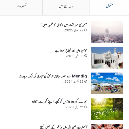
مقبول
حال ہی میں
تبصرے
’’میری سر شت میں ناکامی کا خمیر نہیں‘‘
29 جولائی 2025ء
مومن دلیر اور شجاع ہوتا ہے
10 ستمبر 2019ء
Mendig سے جلسہ سالانہ جرمنی کی تیاری کی ایک رپورٹ
22 اگست 2024ء
ہم نے کورونا وائرس کو کیسے اپنے گھر سے نکالا؟
21 اپریل 2020ء
آنحضرت صلی اللہ علیہ وسلم کے بعض نسخے