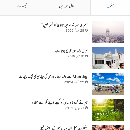
مقبول
حال ہی میں
تبصرے
’’میری سر شت میں ناکامی کا خمیر نہیں‘‘
29 جولائی 2025ء
مومن دلیر اور شجاع ہوتا ہے
10 ستمبر 2019ء
Mendig سے جلسہ سالانہ جرمنی کی تیاری کی ایک رپورٹ
22 اگست 2024ء
ہم نے کورونا وائرس کو کیسے اپنے گھر سے نکالا؟
21 اپریل 2020ء
آنحضرت صلی اللہ علیہ وسلم کے بعض نسخے