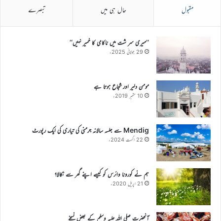
مقبول
حال ہی میں
تبصرے
’’میری سر شت میں ناکامی کا خمیر نہیں‘‘
29 جولائی 2025ء
مومن دلیر اور شجاع ہوتا ہے
10 ستمبر 2019ء
Mendig سے جلسہ سالانہ جرمنی کی تیاری کی ایک رپورٹ
22 اگست 2024ء
ہم نے کورونا وائرس کو کیسے اپنے گھر سے نکالا؟
21 اپریل 2020ء
آنحضرت صلی اللہ علیہ وسلم کے بعض نسخے