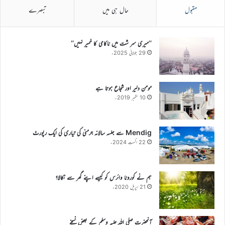
مقبول
حال ہی میں
تبصرے
’’میری سر شت میں ناکامی کا خمیر نہیں‘‘
29 جولائی 2025ء
مومن دلیر اور شجاع ہوتا ہے
10 ستمبر 2019ء
Mendig سے جلسہ سالانہ جرمنی کی تیاری کی ایک رپورٹ
22 اگست 2024ء
ہم نے کورونا وائرس کو کیسے اپنے گھر سے نکالا؟
21 اپریل 2020ء
آنحضرت صلی اللہ علیہ وسلم کے بعض نسخے