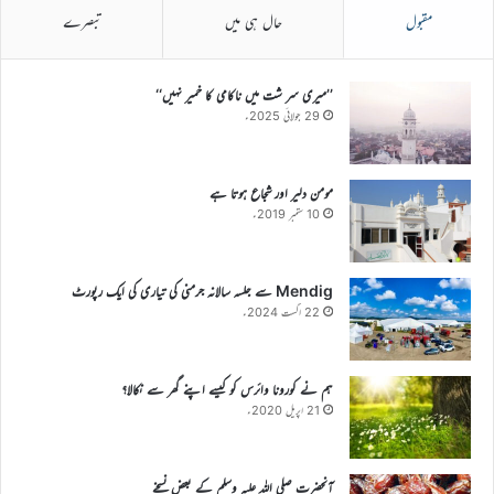
مقبول
حال ہی میں
تبصرے
’’میری سر شت میں ناکامی کا خمیر نہیں‘‘
29 جولائی 2025ء
مومن دلیر اور شجاع ہوتا ہے
10 ستمبر 2019ء
Mendig سے جلسہ سالانہ جرمنی کی تیاری کی ایک رپورٹ
22 اگست 2024ء
ہم نے کورونا وائرس کو کیسے اپنے گھر سے نکالا؟
21 اپریل 2020ء
آنحضرت صلی اللہ علیہ وسلم کے بعض نسخے