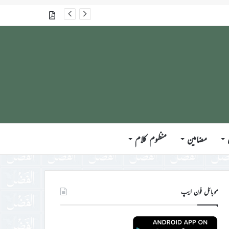
گذشتہ شمارے
مضامین
منظوم کلام
موبائل فون ایپ