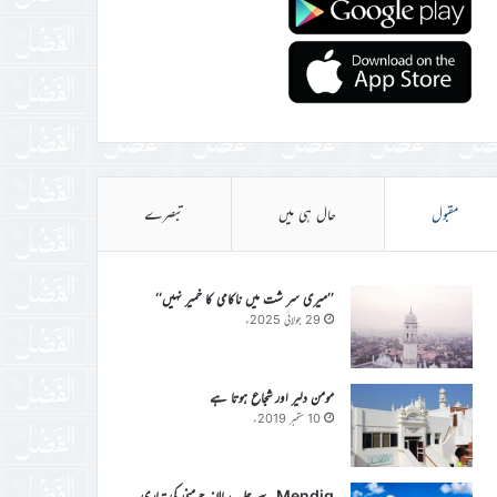
مقبول
حال ہی میں
تبصرے
’’میری سر شت میں ناکامی کا خمیر نہیں‘‘
29 جولائی 2025ء
مومن دلیر اور شجاع ہوتا ہے
10 ستمبر 2019ء
Mendig سے جلسہ سالانہ جرمنی کی تیاری