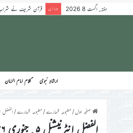
ہفتہ, اگست 8 2026
قرآن شریف نے شراب کو 
تازہ ترین
ارشادِ نبوی
ؑکلام امام الزمان
صفحۂ اول
/
مطبوعہ شمارے
/
مطبوعہ شمارے
/
الفضل انٹرنیشن
الفضل انٹرنیشنل ۵؍جنوری ۲۰۲۶ء