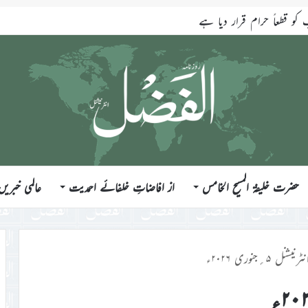
قطعاً حرام قرار دیا ہے
حضرت خلیفۃ المسیح الخامس
از افاضاتِ خلفائے احمدیت
عالمی خبریں
ل ۵؍جنوری ۲۰۲۶ء