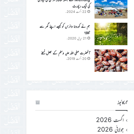
کی ایک رپورٹ
22 اگست 2024ء
ہم نے کورونا وائرس کو کیسے اپنے گھر سے
نکالا؟
21 اپریل 2020ء
آنحضرت صلی اللہ علیہ وسلم کے بعض نسخے
20 اگست 2019ء
آرکائیوز
اگست 2026
جولائی 2026