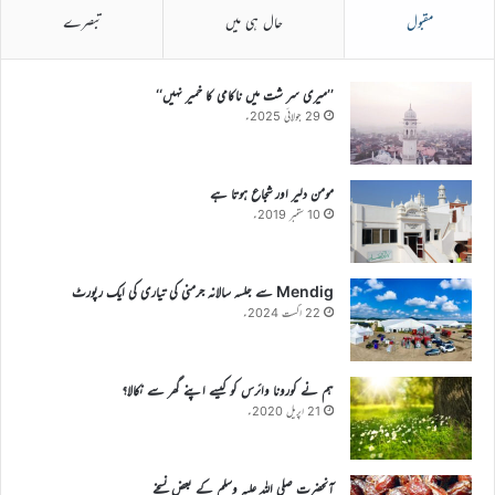
مقبول
حال ہی میں
تبصرے
’’میری سر شت میں ناکامی کا خمیر نہیں‘‘
29 جولائی 2025ء
مومن دلیر اور شجاع ہوتا ہے
10 ستمبر 2019ء
Mendig سے جلسہ سالانہ جرمنی کی تیاری کی ایک رپورٹ
22 اگست 2024ء
ہم نے کورونا وائرس کو کیسے اپنے گھر سے نکالا؟
21 اپریل 2020ء
آنحضرت صلی اللہ علیہ وسلم کے بعض نسخے