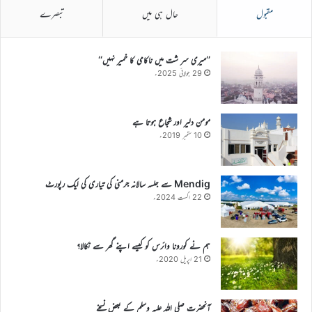
مقبول
حال ہی میں
تبصرے
’’میری سر شت میں ناکامی کا خمیر نہیں‘‘
29 جولائی 2025ء
مومن دلیر اور شجاع ہوتا ہے
10 ستمبر 2019ء
Mendig سے جلسہ سالانہ جرمنی کی تیاری کی ایک رپورٹ
22 اگست 2024ء
ہم نے کورونا وائرس کو کیسے اپنے گھر سے نکالا؟
21 اپریل 2020ء
آنحضرت صلی اللہ علیہ وسلم کے بعض نسخے