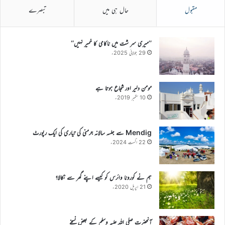
مقبول
حال ہی میں
تبصرے
’’میری سر شت میں ناکامی کا خمیر نہیں‘‘
29 جولائی 2025ء
مومن دلیر اور شجاع ہوتا ہے
10 ستمبر 2019ء
Mendig سے جلسہ سالانہ جرمنی کی تیاری کی ایک رپورٹ
22 اگست 2024ء
ہم نے کورونا وائرس کو کیسے اپنے گھر سے نکالا؟
21 اپریل 2020ء
آنحضرت صلی اللہ علیہ وسلم کے بعض نسخے