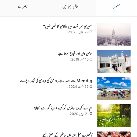
مقبول
حال ہی میں
تبصرے
’’میری سر شت میں ناکامی کا خمیر نہیں‘‘
29 جولائی 2025ء
مومن دلیر اور شجاع ہوتا ہے
10 ستمبر 2019ء
Mendig سے جلسہ سالانہ جرمنی کی تیاری کی ایک رپورٹ
22 اگست 2024ء
ہم نے کورونا وائرس کو کیسے اپنے گھر سے نکالا؟
21 اپریل 2020ء
آنحضرت صلی اللہ علیہ وسلم کے بعض نسخے