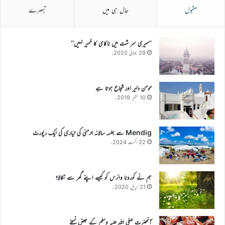
مقبول
حال ہی میں
تبصرے
’’میری سر شت میں ناکامی کا خمیر نہیں‘‘
29 جولائی 2025ء
مومن دلیر اور شجاع ہوتا ہے
10 ستمبر 2019ء
Mendig سے جلسہ سالانہ جرمنی کی تیاری کی ایک رپورٹ
22 اگست 2024ء
ہم نے کورونا وائرس کو کیسے اپنے گھر سے نکالا؟
21 اپریل 2020ء
آنحضرت صلی اللہ علیہ وسلم کے بعض نسخے