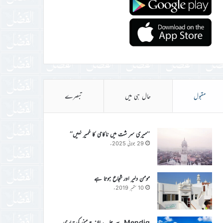
مقبول
حال ہی میں
تبصرے
’’میری سر شت میں ناکامی کا خمیر نہیں‘‘
29 جولائی 2025ء
مومن دلیر اور شجاع ہوتا ہے
10 ستمبر 2019ء
Mendig سے جلسہ سالانہ جرمنی کی تیاری