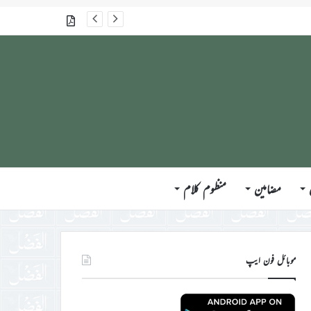
جلسہ سالانہ برطانیہ ۲۰۲۶ء کے موقع پر حضورِ انور ایّدہ الله تعالیٰ بنصرہ العزیز کی مختلف ممالک کے وفود، مہمانان ، نَو مبائعین اور نمائندگان سے ملاقاتوں اور بصیرت افروز راہنمائی کا مختصر اجمالی خاکہ
گذشتہ شمارے
مضامین
منظوم کلام
موبائل فون ایپ