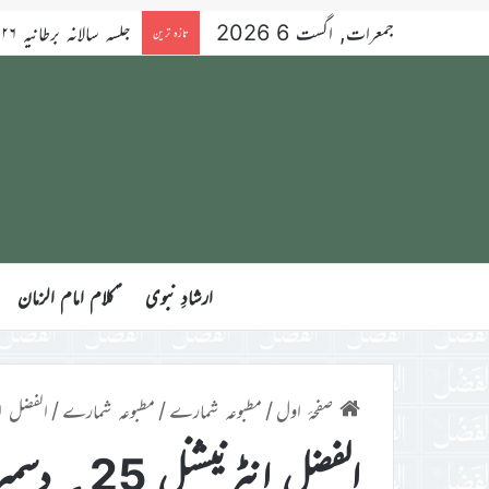
جمعرات, اگست 6 2026
تازہ ترین
ارشادِ نبوی
ؑکلام امام الزمان
صفحۂ اول
/
مطبوعہ شمارے
/
مطبوعہ شمارے
/
الفضل انٹرنیشن
الفضل انٹرنیشنل 25؍ دسمبر 2015ء