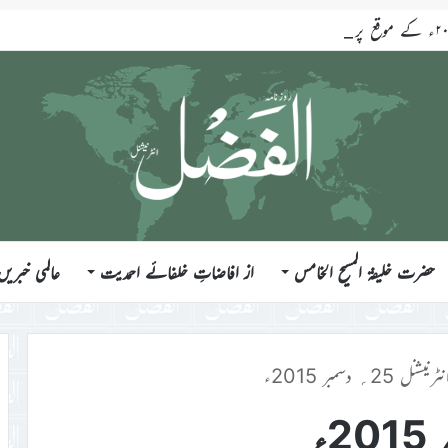
حضرت خلیفۃ المسیح الخامس
از افاضاتِ خلفائے احمدیت
عالمی خبریں
ل 25؍ دسمبر 2015ء