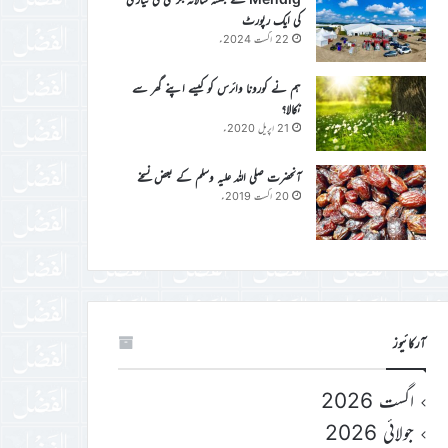
کی ایک رپورٹ
22 اگست 2024ء
ہم نے کورونا وائرس کو کیسے اپنے گھر سے
نکالا؟
21 اپریل 2020ء
آنحضرت صلی اللہ علیہ وسلم کے بعض نسخے
20 اگست 2019ء
آرکائیوز
اگست 2026
جولائی 2026