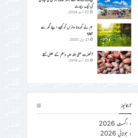
کی ایک رپورٹ
22 اگست 2024ء
ہم نے کورونا وائرس کو کیسے اپنے گھر سے
نکالا؟
21 اپریل 2020ء
آنحضرت صلی اللہ علیہ وسلم کے بعض نسخے
20 اگست 2019ء
آرکائیوز
اگست 2026
جولائی 2026