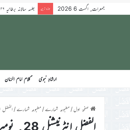
جمعرات, اگست 6 2026
تازہ ترین
ارشادِ نبوی
ؑکلام امام الزمان
صفحۂ اول
/
مطبوعہ شمارے
/
مطبوعہ شمارے
/
الفضل انٹرنیشن
الفضل انٹرنیشنل 28؍ نومبر 2014ء