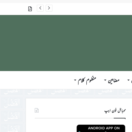
جلسہ سالانہ برطانیہ ۲۰۲۶ء کے موقع پر حضورِ انور ایّدہ الله تعالیٰ بنصرہ العزیز کی مختلف ممالک کے وفود، مہمانان ، نَو مبائعین اور نمائندگان سے ملاقاتوں اور بصیرت افروز راہنمائی کا مختصر اجمالی خاکہ
گذشتہ شمارے
مضامین
منظوم کلام
موبائل فون ایپ