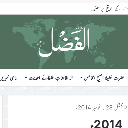
حضرت خلیفۃ المسیح الخامس
از افاضاتِ خلفائے احمدیت
عالمی خبریں
ل 28؍ نومبر 2014ء