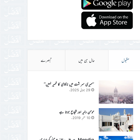
مقبول
حال ہی میں
تبصرے
’’میری سر شت میں ناکامی کا خمیر نہیں‘‘
29 جولائی 2025ء
مومن دلیر اور شجاع ہوتا ہے
10 ستمبر 2019ء
Mendig سے جلسہ سالانہ جرمنی کی تیاری