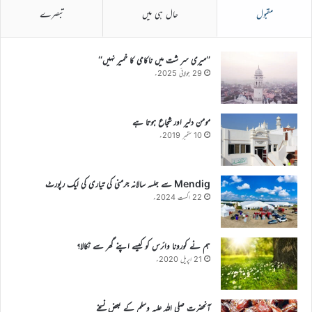
مقبول
حال ہی میں
تبصرے
’’میری سر شت میں ناکامی کا خمیر نہیں‘‘
29 جولائی 2025ء
مومن دلیر اور شجاع ہوتا ہے
10 ستمبر 2019ء
Mendig سے جلسہ سالانہ جرمنی کی تیاری کی ایک رپورٹ
22 اگست 2024ء
ہم نے کورونا وائرس کو کیسے اپنے گھر سے نکالا؟
21 اپریل 2020ء
آنحضرت صلی اللہ علیہ وسلم کے بعض نسخے