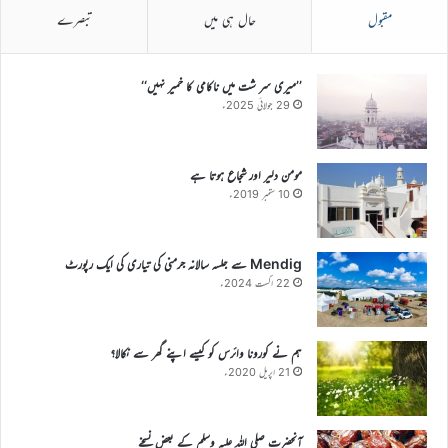
مقبول
حال ہی میں
تبصرے
’’میری سر شت میں ناکامی کا خمیر نہیں‘‘
29 جولائی 2025ء
مومن دلیر اور شجاع ہوتا ہے
10 ستمبر 2019ء
Mendig سے جلسہ سالانہ جرمنی کی تیاری کی ایک رپورٹ
22 اگست 2024ء
ہم نے کورونا وائرس کو کیسے اپنے گھر سے نکالا؟
21 اپریل 2020ء
آنحضرت صلی اللہ علیہ وسلم کے بعض نسخے