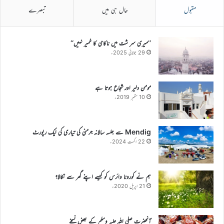
مقبول
حال ہی میں
تبصرے
’’میری سر شت میں ناکامی کا خمیر نہیں‘‘
29 جولائی 2025ء
مومن دلیر اور شجاع ہوتا ہے
10 ستمبر 2019ء
Mendig سے جلسہ سالانہ جرمنی کی تیاری کی ایک رپورٹ
22 اگست 2024ء
ہم نے کورونا وائرس کو کیسے اپنے گھر سے نکالا؟
21 اپریل 2020ء
آنحضرت صلی اللہ علیہ وسلم کے بعض نسخے