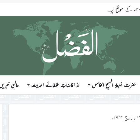
حضرت خلیفۃ المسیح الخامس
از افاضاتِ خلفائے احمدیت
عالمی خبریں