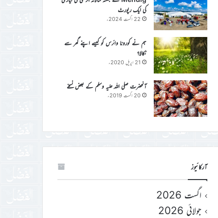
کی ایک رپورٹ
22 اگست 2024ء
ہم نے کورونا وائرس کو کیسے اپنے گھر سے
نکالا؟
21 اپریل 2020ء
آنحضرت صلی اللہ علیہ وسلم کے بعض نسخے
20 اگست 2019ء
آرکائیوز
اگست 2026
جولائی 2026