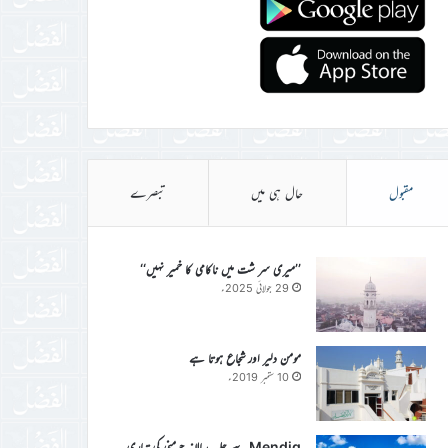
مقبول
حال ہی میں
تبصرے
’’میری سر شت میں ناکامی کا خمیر نہیں‘‘
29 جولائی 2025ء
مومن دلیر اور شجاع ہوتا ہے
10 ستمبر 2019ء
Mendig سے جلسہ سالانہ جرمنی کی تیاری