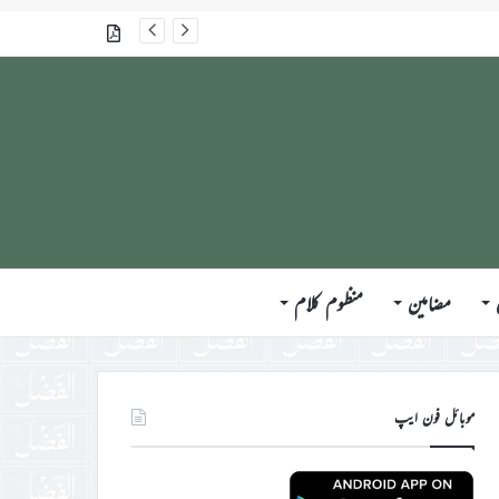
جلسہ سالانہ برطانیہ ۲۰۲۶ء کے موقع پر حضورِ انور ایّدہ الله تعالیٰ بنصرہ العزیز کی مختلف ممالک کے وفود، مہمانان ، نَو مبائعین اور نمائندگان سے ملاقاتوں اور بصیرت افروز راہنمائی کا مختصر اجمالی خاکہ
گذشتہ شمارے
مضامین
منظوم کلام
موبائل فون ایپ