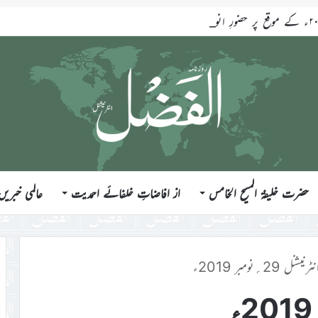
حضرت خلیفۃ المسیح الخامس
از افاضاتِ خلفائے احمدیت
عالمی خبریں
ل 29؍نومبر 2019ء