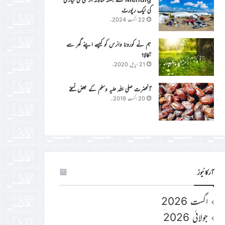
کی ایک رپورٹ
22 اگست 2024ء
ہم نے کورونا وائرس کو کیسے اپنے گھر سے
نکالا؟
21 اپریل 2020ء
آنحضرت صلی اللہ علیہ وسلم کے بعض نسخے
20 اگست 2019ء
آرکائیوز
اگست 2026
جولائی 2026