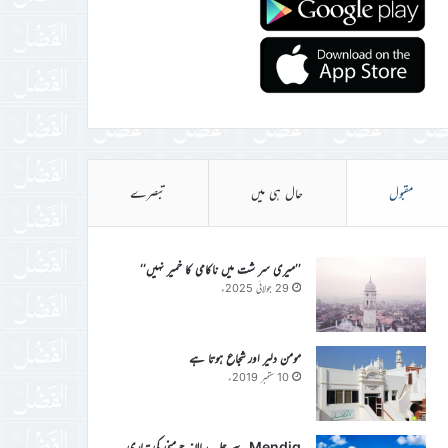
مقبول
حال ہی میں
تبصرے
’’میری سر شت میں ناکامی کا خمیر نہیں‘‘
29 جولائی 2025ء
مومن دلیر اور شجاع ہوتا ہے
10 ستمبر 2019ء
Mendig سے جلسہ سالانہ جرمنی کی تیاری