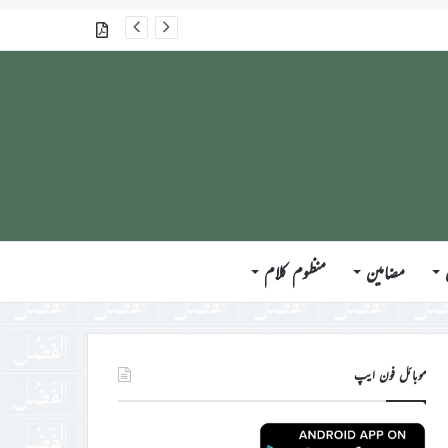
جلسہ سالانہ برطانیہ ۲۰۲۶ء کے موقع پر حضورِ انور ایّدہ الله تعالیٰ بنصرہ العزیز کی مختلف ممالک کے وفود، مہمانان ، نَو مبائعین اور نمائندگان سے ملاقاتوں اور بصیرت افروز راہنمائی کا مختصر اجمالی خاکہ
گذشتہ شمارے
مضامین
منظوم کلام
موبائل فون ایپ