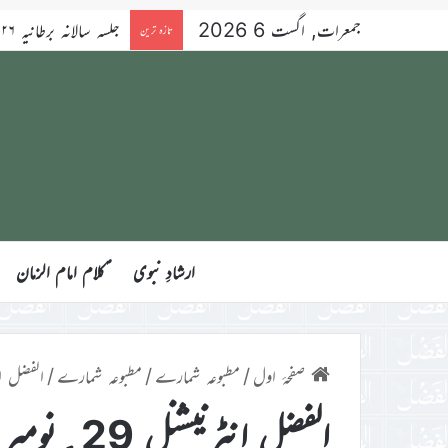
جمعرات, اگست 6 2026
تازہ ترین
ارشادِ نبوی
ؑکلام امام الزمان
صفحۂ اول
/
مطبوعہ شمارے
/
مطبوعہ شمارے
/
الفضل انٹرنیشن
الفضل انٹرنیشنل 29؍نومبر 2019ء